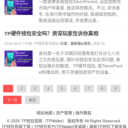
一款老牌多链钱包TokenPocket, 深受加密货
币用户所喜爱, 是这样的情况。不过, 好多新
手, 在进行转币操作的时候, 极易踩到陷阱，
像是选链出现错误, 手续费过高...
TP硬件钱包安全吗？资深玩家告诉你真相
2026-08-07 | 作者: TP钱包官方网站 |
分类：最新版tp钱包
| 浏览:30
身份是一名于币圈历经摸爬滚打长达七八年
之久的老玩家, 我针对钱包安全此项问题, 表
现出格外的敏感。TP硬件钱包, 是TokenPock
et所推出的, 用于存储加密资产的设备...
1
2
3
4
5
6
7
8
9
下一页
尾页
网站地图
|
资产管理
|
操作教程
© 2026 TP钱包官网（TPWallet） 版权所有 All Rights Reserved.
TP钱包官网下载 | TP钱包官方(TPWallet)安卓版 | 最新TP钱包下载安装