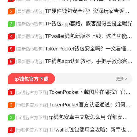
TP硬件钱包安全吗？资深玩家告诉你真相
2
[最新版tp钱包]
TP钱包app套路，假客服假空投全曝光
3
[最新版tp钱包]
TPwallet钱包新版本上线：这些功能升级值得体验
4
[最新版tp钱包]
TokenPocket钱包安全吗？一文看懂真实风险
5
[最新版tp钱包]
TP钱包app认证教程，手把手教你完成身份验证
6
[最新版tp钱包]
tp钱包官方下载
更多 >
TokenPocket下载图片在哪找？官方渠道最靠谱
1
[tp钱包官方下载]
TokenPocket官方认证通道：如何找到真正的官方渠道
2
[tp钱包官方下载]
tp钱包安卓中文版怎么用 详细安装教程
3
[tp钱包官方下载]
TPwallet钱包使用全攻略：新手也能快速上手掌握
4
[tp钱包官方下载]