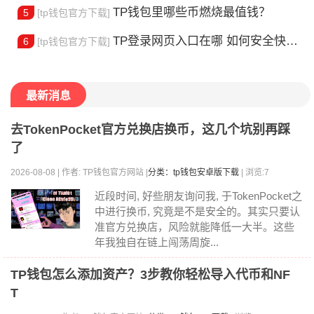
TP钱包里哪些币燃烧最值钱？
5
[tp钱包官方下载]
TP登录网页入口在哪 如何安全快速登陆平台
6
[tp钱包官方下载]
最新消息
去TokenPocket官方兑换店换币，这几个坑别再踩
了
2026-08-08 | 作者: TP钱包官方网站 |
分类：tp钱包安卓版下载
| 浏览:7
近段时间, 好些朋友询问我, 于TokenPocket之
中进行换币, 究竟是不是安全的。其实只要认
准官方兑换店，风险就能降低一大半。这些
年我独自在链上闯荡周旋...
TP钱包怎么添加资产？3步教你轻松导入代币和NF
T