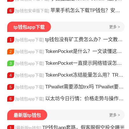
苹果手机怎么下载TP钱包？安装教程来了
6
[tp钱包安卓版下载]
tp钱包app下载
更多 >
tp钱包没有矿工费怎么办？一文教你解决转账问题
1
[tp钱包app下载]
TokenPocket是什么？一文读懂这款热门多链钱包
2
[tp钱包app下载]
TokenPocket一直提示网络错误怎么办？这几个方法帮你快速解决
3
[tp钱包app下载]
TokenPocket冻结能量怎么用？TRX冻结获取能量详解
4
[tp钱包app下载]
TPwallet需要添加trx吗 TPwallet要不要充TRX？一文说清
5
[tp钱包app下载]
以太坊今日行情：价格走势与操作建议
6
[tp钱包app下载]
最新版tp钱包
更多 >
TP钱包app套路，假客服假空投全曝光
1
[最新版tp钱包]