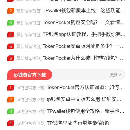
TPwallet钱包新版本上线：这些功能升级值得体验
2
[最新版tp钱包]
TokenPocket钱包安全吗？一文看懂真实风险
3
[最新版tp钱包]
TP钱包app认证教程，手把手教你完成身份验证
4
[最新版tp钱包]
TokenPocket安卓版网址是多少？一文教你安全下载
5
[最新版tp钱包]
TokenPocket为什么被叫作热钱包？一文讲清楚
6
[最新版tp钱包]
tp钱包官方下载
更多 >
TokenPocket官方认证通道：如何找到真正的官方渠道
1
[tp钱包官方下载]
tp钱包安卓中文版怎么用 详细安装教程
2
[tp钱包官方下载]
TPwallet钱包使用全攻略：新手也能快速上手掌握
3
[tp钱包官方下载]
TP钱包里哪些币燃烧最值钱？
4
[tp钱包官方下载]