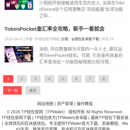
少刚刚开始接触波场生态的友人, 当其在Toke
nPocket这个应用里瞧见“冻结能量”此项功能
之际...
TokenPocket查汇率全攻略，新手一看就会
2026-08-07 | 作者: TP钱包官方网站 |
分类：tp钱包安卓版下载
| 浏览:24
当前, 存在数量颇为可观的一众人士, 都在运
用TokenPocket钱包。可是, 它自身所具备的
汇率查询这一功能隐秘程度比较可观...
1
2
3
4
5
6
7
8
下一页
尾页
网站地图
|
资产管理
|
操作教程
© 2026 TP钱包官网（TPWallet） 版权所有 All Rights Reserved.
TP钱包官网下载 | TP钱包官方(TPWallet)安卓版 | 最新TP钱包下载安装
| 全球领先的区块链钱包，专注提供TPWallet官方下载、安装教程、We
b3生态、数字资产管理、安全知识及区块链资讯服务。