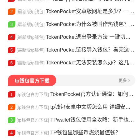
TokenPocket安卓版网址是多少？一文教你安全下载
2
[最新版tp钱包]
TokenPocket为什么被叫作热钱包？一文讲清楚
3
[最新版tp钱包]
TokenPocket退出登录方法 一键切换账号超简单
4
[最新版tp钱包]
TokenPocket链接导入钱包？看完这篇就懂了
5
[最新版tp钱包]
TokenPocket无法安装怎么办？这几个方法帮你解决
6
[最新版tp钱包]
tp钱包官方下载
更多 >
TokenPocket官方认证通道：如何找到真正的官方渠道
1
[tp钱包官方下载]
tp钱包安卓中文版怎么用 详细安装教程
2
[tp钱包官方下载]
TPwallet钱包使用全攻略：新手也能快速上手掌握
3
[tp钱包官方下载]
TP钱包里哪些币燃烧最值钱？
4
[tp钱包官方下载]