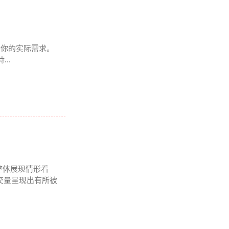
得看你的实际需求。
..
整体展现情形看
成交量呈现出有所被