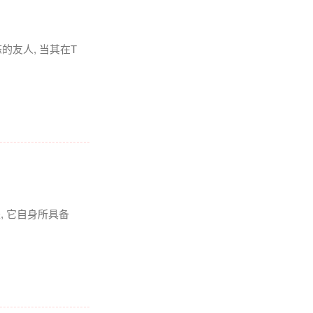
友人, 当其在T
是, 它自身所具备