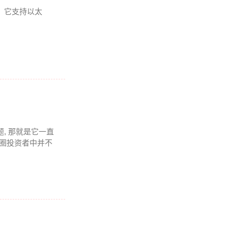
爱。它支持以太
题, 那就是它一直
币圈投资者中并不