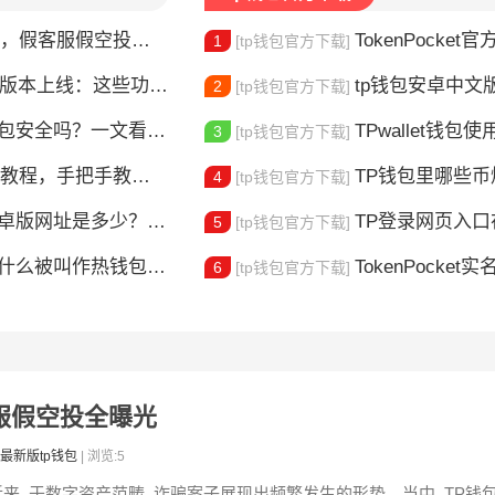
，假客服假空投全曝光
TokenPocket官方认证
1
[tp钱包官方下载]
本上线：这些功能升级值得体验
tp钱包安卓中文版怎
2
[tp钱包官方下载]
钱包安全吗？一文看懂真实风险
TPwallet钱包使用全攻
3
[tp钱包官方下载]
，手把手教你完成身份验证
TP钱包里哪些
4
[tp钱包官方下载]
版网址是多少？一文教你安全下载
TP登录网页入口在哪 
5
[tp钱包官方下载]
什么被叫作热钱包？一文讲清楚
TokenPocket实
6
[tp钱包官方下载]
客服假空投全曝光
最新版tp钱包
| 浏览:5
近来, 于数字资产范畴, 诈骗案子展现出频繁发生的形势。当中, TP