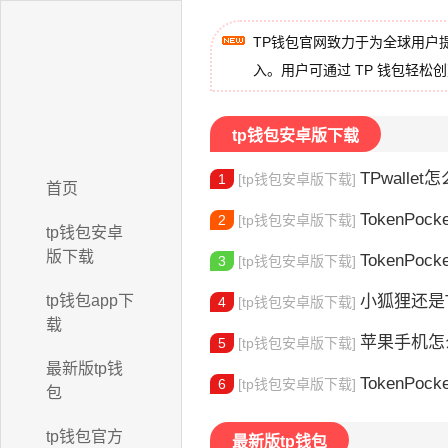
TP钱包官网致力于为全球用户
入。用户可通过 TP 钱包轻松
tp钱包安卓版下载
TPwallet怎么
1
[tp钱包安卓版下载]
首页
TokenPock
2
[tp钱包安卓版下载]
tp钱包安卓
版下载
TokenPocket
3
[tp钱包安卓版下载]
tp钱包app下
小狐狸还是Toke
4
[tp钱包安卓版下载]
载
苹果手机怎么下载
5
[tp钱包安卓版下载]
最新版tp钱
TokenPocke
6
[tp钱包安卓版下载]
包
tp钱包官方
最新版tp钱包