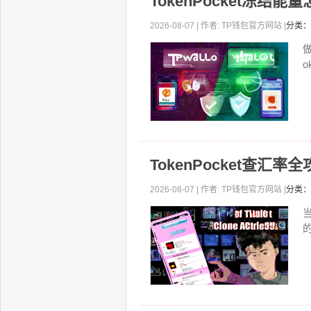
TokenPocket冻结
2026-08-07 | 作者: TP钱包官方网站 |
分类：
o
TokenPocket查汇
2026-08-07 | 作者: TP钱包官方网站 |
分类：
当