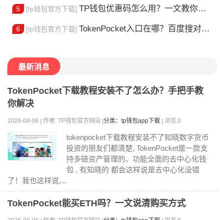
TP钱包优惠码怎么用？一文教你省钱攻略
5
[tp钱包官方下载]
TokenPocket入口在哪？百度搜对地方防钓鱼
6
[tp钱包官方下载]
最新消息
TokenPocket下载教程安装不了怎么办？手把手教
你解决
2026-08-06 | 作者: TP钱包官方网站 |
分类：tp钱包app下载
| 浏览:0
tokenpocket下载教程安装不了知晓数字货币
投资的朋友们都清楚, TokenPocket是一款支
持多链资产管理的、功能全面的去中心化钱
包 , 有知晓的 都会这样说是去中心化没错
了！我也这样说,...
TokenPocket能买ETH吗？一文说清购买方式