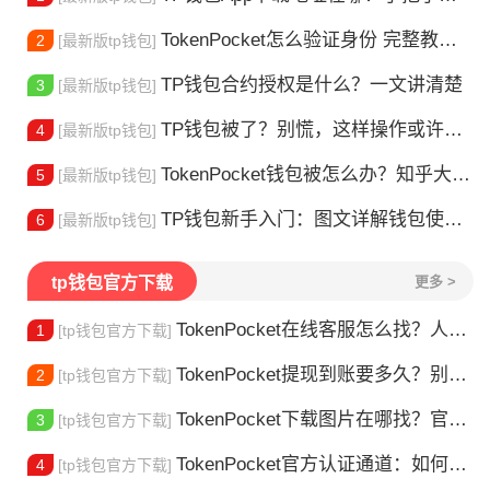
TokenPocket怎么验证身份 完整教程分享 手把手教你完成KYC认证流程
2
[最新版tp钱包]
TP钱包合约授权是什么？一文讲清楚
3
[最新版tp钱包]
TP钱包被了？别慌，这样操作或许能找回
4
[最新版tp钱包]
TokenPocket钱包被怎么办？知乎大神防攻略
5
[最新版tp钱包]
TP钱包新手入门：图文详解钱包使用方法
6
[最新版tp钱包]
tp钱包官方下载
更多 >
TokenPocket在线客服怎么找？人工客服快速接入攻略
1
[tp钱包官方下载]
TokenPocket提现到账要多久？别把钱包当银行，看完这篇就懂了
2
[tp钱包官方下载]
TokenPocket下载图片在哪找？官方渠道最靠谱
3
[tp钱包官方下载]
TokenPocket官方认证通道：如何找到真正的官方渠道
4
[tp钱包官方下载]