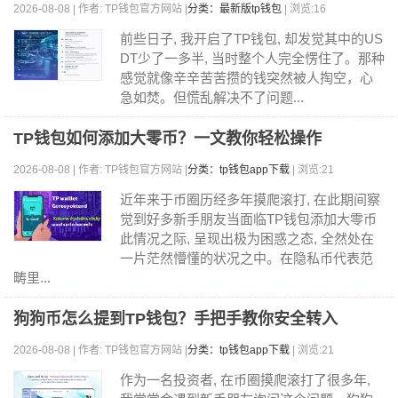
2026-08-08 | 作者: TP钱包官方网站 |
分类：最新版tp钱包
| 浏览:16
前些日子, 我开启了TP钱包, 却发觉其中的US
DT少了一多半, 当时整个人完全愣住了。那种
感觉就像辛辛苦苦攒的钱突然被人掏空，心
急如焚。但慌乱解决不了问题...
TP钱包如何添加大零币？一文教你轻松操作
2026-08-08 | 作者: TP钱包官方网站 |
分类：tp钱包app下载
| 浏览:21
近年来于币圈历经多年摸爬滚打, 在此期间察
觉到好多新手朋友当面临TP钱包添加大零币
此情况之际, 呈现出极为困惑之态, 全然处在
一片茫然懵懂的状况之中。在隐私币代表范
畴里...
狗狗币怎么提到TP钱包？手把手教你安全转入
2026-08-08 | 作者: TP钱包官方网站 |
分类：tp钱包app下载
| 浏览:21
作为一名投资者, 在币圈摸爬滚打了很多年,