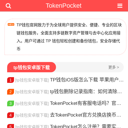
TokenPocket
TP钱包官网致力于为全球用户提供安全、便捷、专业的区块
链钱包服务，全面支持多链数字资产管理与去中心化应用接
入。用户可通过 TP 钱包轻松创建和备份钱包，安全存储代
币
tp钱包安卓版下载
更多 >
TP钱包iOS版怎么下载 苹果用户安装指南
1
[tp钱包安卓版下载]
tp钱包删除记录指南：如何清除交易历史
2
[tp钱包安卓版下载]
TokenPocket有客服电话吗？官方联系方式详解
3
[tp钱包安卓版下载]
去TokenPocket官方兑换店换币，这几个坑别再踩了
4
[tp钱包安卓版下载]
TokenPocket怎么注册？需要实名认证吗？
5
[tp钱包安卓版下载]