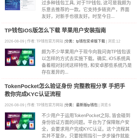
过多种钱包工具, 对于TP钱包, 这可是我颇为
乐意去推荐的一款。它支持多链资产，界面
友好，对新手也很友好。时至今日...
TP钱包iOS版怎么下载 苹果用户安装指南
2026-08-09 | 作者: TP钱包官方网站 |
分类：tp钱包安卓版下载
| 浏览:12
颇为不少苹果用户于现今向我问询TP钱包该
以怎样的方式去实施下载。确实, iOS系统具
备着相对封闭这样特性, 和安卓那些系统乃是
存在差异的...
TokenPocket怎么验证身份 完整教程分享 手把手
教你完成KYC认证流程
2026-08-09 | 作者: TP钱包官方网站 |
分类：最新版tp钱包
| 浏览:6
不少用户于运用TokenPocket之际, 皆会碰到
身份验证方面的问题。平台为了保障账户安
全，会要求用户完成KYC认证。这个流程其
实并不复杂，只要按照指引一步步操作就能