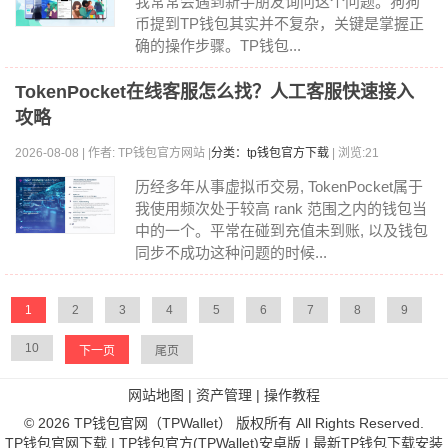
我常常会遇到新手朋友询问这个问题。狗狗
币提到TP钱包其实并不复杂，关键是掌握正
确的操作步骤。TP钱包...
TokenPocket在线客服怎么找？人工客服快速接入
攻略
2026-08-08 | 作者: TP钱包官方网站 |
分类：tp钱包官方下载
| 浏览:21
历经多年从事虚拟币交易, TokenPocket属于
我使用频次处于较高 rank 范围之内的钱包当
中的一个。平常在碰到充值未到账, 以及钱包
同步不成功这种问题的时候...
1
2
3
4
5
6
7
8
9
10
下一页
尾页
网站地图
|
资产管理
|
操作教程
© 2026 TP钱包官网（TPWallet） 版权所有 All Rights Reserved.
TP钱包官网下载 | TP钱包官方(TPWallet)安卓版 | 最新TP钱包下载安装