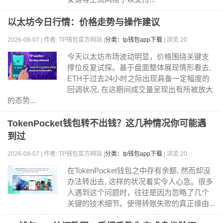
以太坊今日行情：价格走势与操作建议
2026-08-07 | 作者: TP钱包官方网站 |
分类：tp钱包app下载
| 浏览:20
今天以太坊市场波动明显，价格围绕关键支
撑位反复试探。基于盘面整体展现情形看去,
ETH于过去24小时之际出现具备一定幅度的
回调状况, 在这期间成交量呈现出有所被放大
的态势...
TokenPocket钱包转不出钱？这几种情况你可能遇
到过
2026-08-07 | 作者: TP钱包官方网站 |
分类：tp钱包app下载
| 浏览:20
在TokenPocket钱包之中存有余额, 然而却没
办法转出去, 这样的状况着实令人心急。很多
人遇到这个问题时，往往是因为忽略了几个
关键的技术细节。使得转账失败的真正缘由...