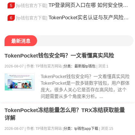
TP登录网页入口在哪 如何安全快速登陆平台
5
[tp钱包官方下载]
TokenPocket实名认证与灰产风险全解析
6
[tp钱包官方下载]
最新消息
TokenPocket钱包安全吗？一文看懂真实风险
2026-08-07 | 作者: TP钱包官方网站 |
分类：最新版tp钱包
| 浏览:1
TokenPocket钱包安全吗？一文看懂真实风险
TokenPocket是一款多链数字钱包，用户群体
庞大。很多人关心它是否存在高风险，这个
问题需要从多个角度来分析。...
TokenPocket冻结能量怎么用？TRX冻结获取能量
详解
2026-08-07 | 作者: TP钱包官方网站 |
分类：tp钱包app下载
| 浏览:15