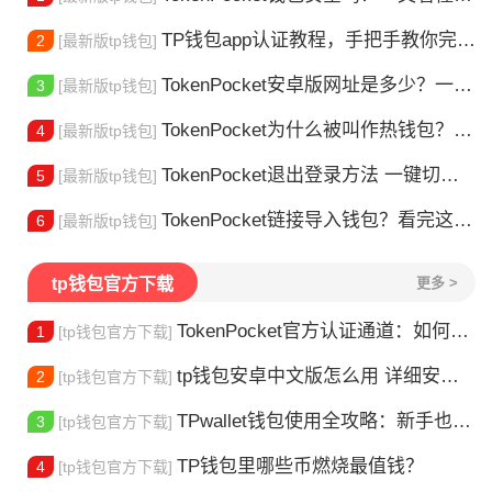
TP钱包app认证教程，手把手教你完成身份验证
2
[最新版tp钱包]
TokenPocket安卓版网址是多少？一文教你安全下载
3
[最新版tp钱包]
TokenPocket为什么被叫作热钱包？一文讲清楚
4
[最新版tp钱包]
TokenPocket退出登录方法 一键切换账号超简单
5
[最新版tp钱包]
TokenPocket链接导入钱包？看完这篇就懂了
6
[最新版tp钱包]
tp钱包官方下载
更多 >
TokenPocket官方认证通道：如何找到真正的官方渠道
1
[tp钱包官方下载]
tp钱包安卓中文版怎么用 详细安装教程
2
[tp钱包官方下载]
TPwallet钱包使用全攻略：新手也能快速上手掌握
3
[tp钱包官方下载]
TP钱包里哪些币燃烧最值钱？
4
[tp钱包官方下载]