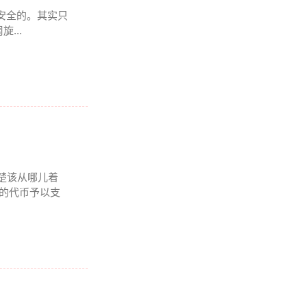
不是安全的。其实只
...
清楚该从哪儿着
万的代币予以支