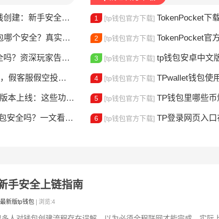
建：新手安全上链指南
TokenPocket下载图
1
[tp钱包官方下载]
包哪个安全？真实对比告诉你
TokenPocket官方认证
2
[tp钱包官方下载]
？资深玩家告诉你真相
tp钱包安卓中文版怎
3
[tp钱包官方下载]
，假客服假空投全曝光
TPwallet钱包使用全攻
4
[tp钱包官方下载]
本上线：这些功能升级值得体验
TP钱包里哪些
5
[tp钱包官方下载]
钱包安全吗？一文看懂真实风险
TP登录网页入口在哪 
6
[tp钱包官方下载]
：新手安全上链指南
最新版tp钱包
| 浏览:4
很多人对钱包创建流程存在误解，以为必须全程联网才能完成。实际上,