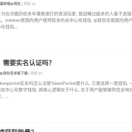
最新版tp钱包
| 浏览:13
身为在币圈历经多年摸爬滚打的资深玩家, 我目睹过超多的人鉴于选
无。imtoken是国内用户使用较多的去中心化钱包, tp钱包也是国内
化钱包...
注册？需要实名认证吗？
tp钱包安卓版下载
| 浏览:24
okenpocket实名吗怎么注册TokenPocket是什么, 它是这样一款钱
的去中心化数字钱包, 其核心逻辑在于什么, 在于用户能够做到完全地
。...