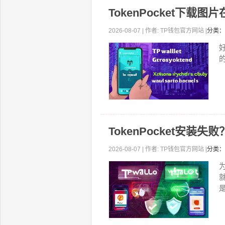
TokenPocket下载
2026-08-07 | 作者: TP钱包官方网站 |
分类：
TokenPocket安装
2026-08-07 | 作者: TP钱包官方网站 |
分类：
为