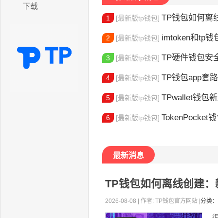
下载
TP钱包如何离线创
1
[最新版tp钱包]
imtoken和tp钱
2
[最新版tp钱包]
TP硬件钱包安全吗
3
[最新版tp钱包]
TP钱包app套路
4
[最新版tp钱包]
TPwallet钱包新版
5
[最新版tp钱包]
TokenPocket
6
[最新版tp钱包]
最新消息
TP钱包如何离线创建
2026-08-08 | 作者: TP钱包官方网站 |
分类：