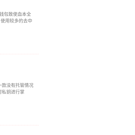
错钱包致使血本全
用户使用较多的去中
包, 一款没有托管情况
对私钥进行掌