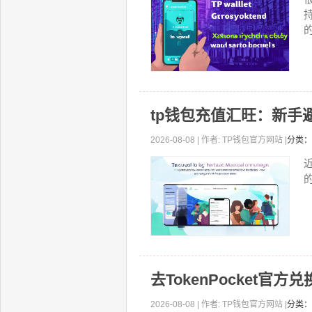
的
tp钱包充值汇旺：新手
2026-08-08 | 作者: TP钱包官方网站 |
分类：
去TokenPocket
2026-08-08 | 作者: TP钱包官方网站 |
分类：