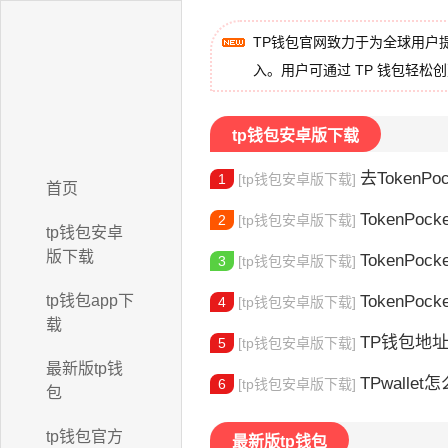
TP钱包官网致力于为全球用户
入。用户可通过 TP 钱包轻松
tp钱包安卓版下载
去TokenPocke
1
[tp钱包安卓版下载]
首页
TokenPock
2
[tp钱包安卓版下载]
tp钱包安卓
版下载
TokenPocke
3
[tp钱包安卓版下载]
tp钱包app下
TokenPock
4
[tp钱包安卓版下载]
载
TP钱包地址在
5
[tp钱包安卓版下载]
最新版tp钱
TPwallet怎么
6
[tp钱包安卓版下载]
包
tp钱包官方
最新版tp钱包