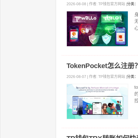
2026-08-08 | 作者: TP钱包官方网站 |
分类：
心
TokenPocket怎么
2026-08-07 | 作者: TP钱包官方网站 |
分类：
t
控