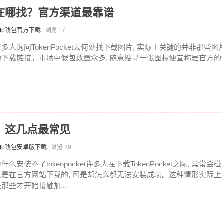
图片在哪找？官方渠道最靠谱
tp钱包官方下载
| 浏览:17
好多人询问TokenPocket去何处找下载图片, 实际上关键的并非那些图
的下载链接。市场中假包数量众多, 随意搜寻一张图标便宣称是官方的情
失败？这几点最常见
tp钱包安卓版下载
| 浏览:29
什么安装不了tokenpocket许多人在下载TokenPocket之际, 常常
就是在官方网站下载的, 可是却怎么都无法安装成功。这种情形实际
是那些才开始接触加...