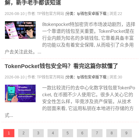
解，新手老手都该知道
2026-08-10 | 作者: TP钱包官方网站 |
分类：tp钱包安卓版下载
| 浏览:22
8tokenpocket特加密货币市场波动剧烈，选择
一个靠谱的钱包至关重要。TokenPocket是在
行业内颇为知名的多链钱包, 它靠着具备丰富
的功能以及有着安全保障, 从而吸引了众多用
户去关注此处。...
TokenPocket钱包安全吗？看完这篇你就懂了
2026-08-10 | 作者: TP钱包官方网站 |
分类：tp钱包安卓版下载
| 浏览:30
一款比较流行的去中心化数字钱包是TokenPo
cket, 在币圈不少人使用它。很多人关心它的
安全性怎么样，毕竟涉及资产保管。从技术
的层面来看, 它运用私钥在本地进行存储的方
式...
1
2
3
4
5
6
7
8
9