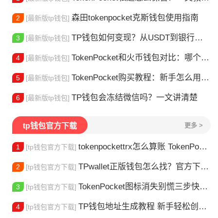
森田tokenpocket克斯钱包使用指南
2
[最新版tp钱包]
TP钱包如何变现？从USDT到银行卡的完整攻略
3
[最新版tp钱包]
TokenPocket和火币钱包对比：哪个更适合你？
4
[最新版tp钱包]
TokenPocket购买教程：新手怎么用TP钱包买币
5
[最新版tp钱包]
TP钱包会冻结微信吗？一文讲清楚
6
[最新版tp钱包]
tp钱包官方下载
更多 >
tokenpockettrx怎么算账 TokenPocket TRX钱包账单怎么算？查账全攻略
1
[tp钱包官方下载]
TPwallet正版钱包怎么找？官方下载渠道全解析
2
[tp钱包官方下载]
TokenPocket图标消失别慌三步快速找回你的钱包
3
[tp钱包官方下载]
TP钱包地址生成教程 新手轻松创建钱包
4
[tp钱包官方下载]