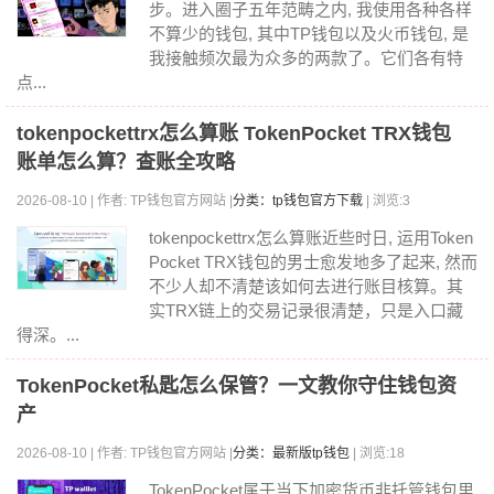
步。进入圈子五年范畴之内, 我使用各种各样
不算少的钱包, 其中TP钱包以及火币钱包, 是
我接触频次最为众多的两款了。它们各有特
点...
tokenpockettrx怎么算账 TokenPocket TRX钱包
账单怎么算？查账全攻略
2026-08-10 | 作者: TP钱包官方网站 |
分类：tp钱包官方下载
| 浏览:3
tokenpockettrx怎么算账近些时日, 运用Token
Pocket TRX钱包的男士愈发地多了起来, 然而
不少人却不清楚该如何去进行账目核算。其
实TRX链上的交易记录很清楚，只是入口藏
得深。...
TokenPocket私匙怎么保管？一文教你守住钱包资
产
2026-08-10 | 作者: TP钱包官方网站 |
分类：最新版tp钱包
| 浏览:18
TokenPocket属于当下加密货币非托管钱包里