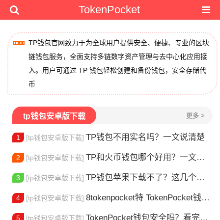
TokenPocket
TP钱包官网致力于为全球用户提供安全、便捷、专业的区块
链钱包服务，全面支持多链数字资产管理与去中心化应用接
入。用户可通过 TP 钱包轻松创建和备份钱包，安全存储代
币
tp钱包安卓版下载
更多 >
TP钱包不用实名吗？一文说清楚
1
[tp钱包安卓版下载]
TP和火币钱包哪个好用？一文帮你选对加密钱包
2
[tp钱包安卓版下载]
TP钱包苹果下载不了？这几个原因你得知道
3
[tp钱包安卓版下载]
8tokenpocket特 TokenPocket钱包特色功能详解，新手老手都该知道
4
[tp钱包安卓版下载]
TokenPocket钱包安全吗？看完这篇你就懂了
5
[tp钱包安卓版下载]