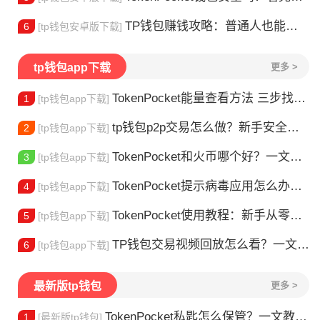
TP钱包赚钱攻略：普通人也能做的几种方式
6
[tp钱包安卓版下载]
tp钱包app下载
更多 >
TokenPocket能量查看方法 三步找到TRX能量余额
1
[tp钱包app下载]
tp钱包p2p交易怎么做？新手安全指南
2
[tp钱包app下载]
TokenPocket和火币哪个好？一文帮你理清选择
3
[tp钱包app下载]
TokenPocket提示病毒应用怎么办？原因全解析
4
[tp钱包app下载]
TokenPocket使用教程：新手从零学会钱包操作
5
[tp钱包app下载]
TP钱包交易视频回放怎么看？一文教你轻松找回
6
[tp钱包app下载]
最新版tp钱包
更多 >
TokenPocket私匙怎么保管？一文教你守住钱包资产
1
[最新版tp钱包]