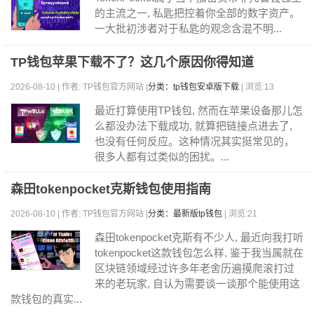
的主流之一, 私匙把控着你全部的数字资产。
一大批初涉者对于私匙的观念含混不明...
TP钱包苹果下载不了？这几个原因你得知道
2026-08-10 | 作者: TP钱包官方网站 |
分类：tp钱包安卓版下载
| 浏览:13
最近打算使用TP钱包, 然而在苹果设备那儿怎
么都没办法下载成功, 就算把链接点进去了,
也没有任何反应。这种情况其实挺常见的，
很多人都有过类似的困扰。...
森田tokenpocket克斯钱包使用指南
2026-08-10 | 作者: TP钱包官方网站 |
分类：最新版tp钱包
| 浏览:21
森田tokenpocket克斯有不少人, 最近向我打听
tokenpocket这款钱包怎么样, 鉴于我当属就在
区块链领域经过许多年老舍历遍摸爬滚打过
来的老玩家, 自认为需要谈一谈那个能使用这
款钱包的真实...