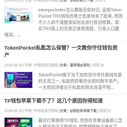
2026-08-10 | 作者: TP钱包官方网站 |
分类：tp钱包官方下载
| 浏览:3
tokenpockettrx怎么算账近些时日, 运用Token
Pocket TRX钱包的男士愈发地多了起来, 然而
不少人却不清楚该如何去进行账目核算。其
实TRX链上的交易记录很清楚，只是入口藏
得深。...
TokenPocket私匙怎么保管？一文教你守住钱包资
产
2026-08-10 | 作者: TP钱包官方网站 |
分类：最新版tp钱包
| 浏览:16
TokenPocket属于当下加密货币非托管钱包里
的主流之一, 私匙把控着你全部的数字资产。
一大批初涉者对于私匙的观念含混不明...
TP钱包苹果下载不了？这几个原因你得知道
2026-08-10 | 作者: TP钱包官方网站 |
分类：tp钱包安卓版下载
| 浏览:12
最近打算使用TP钱包, 然而在苹果设备那儿怎
么都没办法下载成功, 就算把链接点进去了,