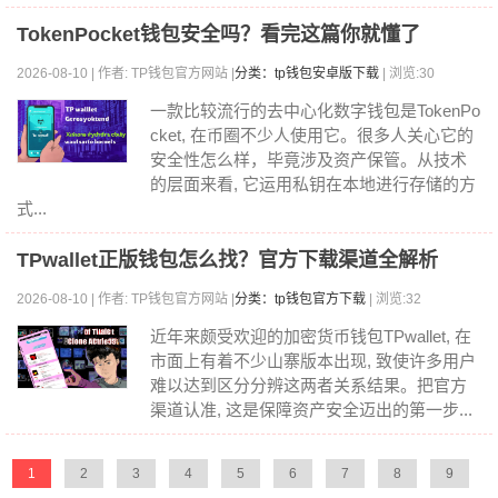
TokenPocket钱包安全吗？看完这篇你就懂了
2026-08-10 | 作者: TP钱包官方网站 |
分类：tp钱包安卓版下载
| 浏览:30
一款比较流行的去中心化数字钱包是TokenPo
cket, 在币圈不少人使用它。很多人关心它的
安全性怎么样，毕竟涉及资产保管。从技术
的层面来看, 它运用私钥在本地进行存储的方
式...
TPwallet正版钱包怎么找？官方下载渠道全解析
2026-08-10 | 作者: TP钱包官方网站 |
分类：tp钱包官方下载
| 浏览:32
近年来颇受欢迎的加密货币钱包TPwallet, 在
市面上有着不少山寨版本出现, 致使许多用户
难以达到区分分辨这两者关系结果。把官方
渠道认准, 这是保障资产安全迈出的第一步...
1
2
3
4
5
6
7
8
9