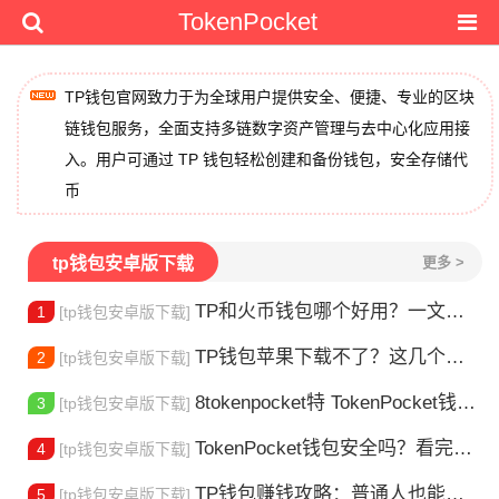
TokenPocket
TP钱包官网致力于为全球用户提供安全、便捷、专业的区块
链钱包服务，全面支持多链数字资产管理与去中心化应用接
入。用户可通过 TP 钱包轻松创建和备份钱包，安全存储代
币
tp钱包安卓版下载
更多 >
TP和火币钱包哪个好用？一文帮你选对加密钱包
1
[tp钱包安卓版下载]
TP钱包苹果下载不了？这几个原因你得知道
2
[tp钱包安卓版下载]
8tokenpocket特 TokenPocket钱包特色功能详解，新手老手都该知道
3
[tp钱包安卓版下载]
TokenPocket钱包安全吗？看完这篇你就懂了
4
[tp钱包安卓版下载]
TP钱包赚钱攻略：普通人也能做的几种方式
5
[tp钱包安卓版下载]