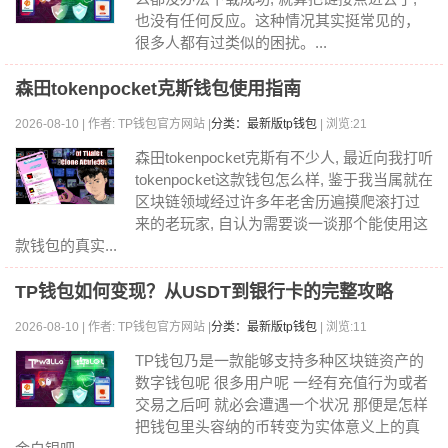
也没有任何反应。这种情况其实挺常见的，
很多人都有过类似的困扰。...
森田tokenpocket克斯钱包使用指南
2026-08-10 | 作者: TP钱包官方网站 |
分类：最新版tp钱包
| 浏览:21
森田tokenpocket克斯有不少人, 最近向我打听
tokenpocket这款钱包怎么样, 鉴于我当属就在
区块链领域经过许多年老舍历遍摸爬滚打过
来的老玩家, 自认为需要谈一谈那个能使用这
款钱包的真实...
TP钱包如何变现？从USDT到银行卡的完整攻略
2026-08-10 | 作者: TP钱包官方网站 |
分类：最新版tp钱包
| 浏览:11
TP钱包乃是一款能够支持多种区块链资产的
数字钱包呢 很多用户呢 一经有充值行为或者
交易之后呵 就必会遭遇一个状况 那便是怎样
把钱包里头容纳的币转变为实体意义上的真