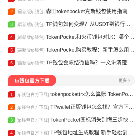
森田tokenpocket克斯钱包使用指南
2
[最新版tp钱包]
TP钱包如何变现？从USDT到银行卡的完整攻略
3
[最新版tp钱包]
TokenPocket和火币钱包对比：哪个更适合你？
4
[最新版tp钱包]
TokenPocket购买教程：新手怎么用TP钱包买币
5
[最新版tp钱包]
TP钱包会冻结微信吗？一文讲清楚
6
[最新版tp钱包]
tp钱包官方下载
更多 >
tokenpockettrx怎么算账 TokenPocket TRX钱包账单怎么算？查账全攻略
1
[tp钱包官方下载]
TPwallet正版钱包怎么找？官方下载渠道全解析
2
[tp钱包官方下载]
TokenPocket图标消失别慌三步快速找回你的钱包
3
[tp钱包官方下载]
TP钱包地址生成教程 新手轻松创建钱包
4
[tp钱包官方下载]