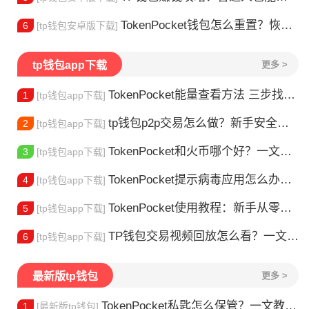
TokenPocket钱包怎么重置？恢复出厂设置方法详解
6
[tp钱包安卓版下载]
tp钱包app下载
更多 >
TokenPocket能量查看方法 三步找到TRX能量余额
1
[tp钱包app下载]
tp钱包p2p交易怎么做？新手安全指南
2
[tp钱包app下载]
TokenPocket和火币哪个好？一文帮你理清选择
3
[tp钱包app下载]
TokenPocket提示病毒应用怎么办？原因全解析
4
[tp钱包app下载]
TokenPocket使用教程：新手从零学会钱包操作
5
[tp钱包app下载]
TP钱包交易视频回放怎么看？一文教你轻松找回
6
[tp钱包app下载]
最新版tp钱包
更多 >
TokenPocket私匙怎么保管？一文教你守住钱包资产
1
[最新版tp钱包]