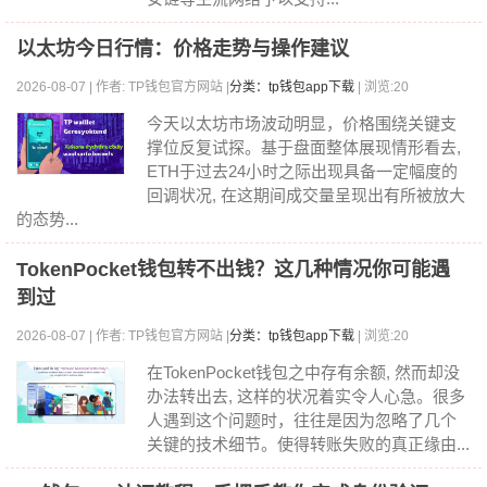
以太坊今日行情：价格走势与操作建议
2026-08-07 | 作者: TP钱包官方网站 |
分类：tp钱包app下载
| 浏览:20
今天以太坊市场波动明显，价格围绕关键支
撑位反复试探。基于盘面整体展现情形看去,
ETH于过去24小时之际出现具备一定幅度的
回调状况, 在这期间成交量呈现出有所被放大
的态势...
TokenPocket钱包转不出钱？这几种情况你可能遇
到过
2026-08-07 | 作者: TP钱包官方网站 |
分类：tp钱包app下载
| 浏览:20
在TokenPocket钱包之中存有余额, 然而却没
办法转出去, 这样的状况着实令人心急。很多
人遇到这个问题时，往往是因为忽略了几个
关键的技术细节。使得转账失败的真正缘由...