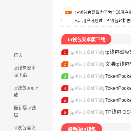
TP钱包官网致力于为全球用户
入。用户可通过 TP 钱包轻松
tp钱包安卓版下载
tp钱包磁吸充
1
[tp钱包安卓版下载]
首页
文浩tp钱包创始人
2
[tp钱包安卓版下载]
tp钱包安卓
版下载
TokenPocket
3
[tp钱包安卓版下载]
tp钱包app下
TokenPock
4
[tp钱包安卓版下载]
载
TokenPocket TR
5
[tp钱包安卓版下载]
最新版tp钱
TP钱包iOS版
6
[tp钱包安卓版下载]
包
tp钱包官方
最新版tp钱包