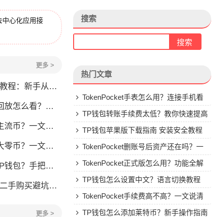
搜索
去中心化应用接
更多 >
热门文章
程：新手从零学会钱包操作
TokenPocket手表怎么用？连接手机看
看？一文教你轻松找回
行情教程
TP钱包转账手续费太低？教你快速提高
流币？一文看懂
Gas费
TP钱包苹果版下载指南 安装安全教程
？一文教你轻松操作
TokenPocket删账号后资产还在吗？一
文讲清楚
TokenPocket正式版怎么用？功能全解
手把手教你安全转入
析与安全使用指南
TP钱包怎么设置中文？语言切换教程
刀锋二手购买避坑指南
TokenPocket手续费高不高？一文说清
楚
TP钱包怎么添加莱特币？新手操作指南
更多 >