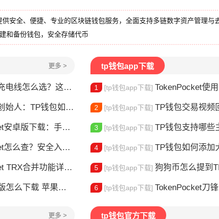
提供安全、便捷、专业的区块链钱包服务，全面支持多链数字资产管理与
创建和备份钱包，安全存储代币
更多 >
tp钱包app下载
电线怎么选？这款真的好用
TokenPocket使用教
1
[tp钱包app下载]
：TP钱包如何改变数字资产管理
TP钱包交易视频回放怎么
2
[tp钱包app下载]
安卓版下载：手机多链钱包安装使用指南
TP钱包支持哪些主
3
[tp钱包app下载]
et怎么查？安全入口查询指南
TP钱包如何添加大零币
4
[tp钱包app下载]
X合并功能详解：安全完成资产合并的完整指南
狗狗币怎么提到TP钱包？
5
[tp钱包app下载]
怎么下载 苹果用户安装指南
TokenPocket
6
[tp钱包app下载]
更多 >
tp钱包官方下载