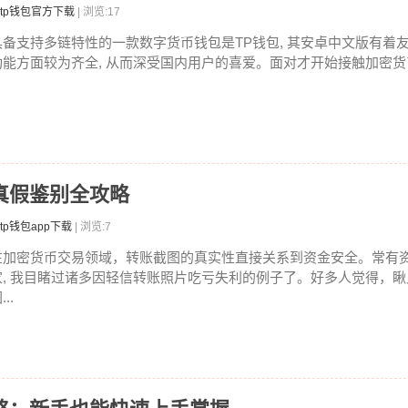
tp钱包官方下载
| 浏览:17
具备支持多链特性的一款数字货币钱包是TP钱包, 其安卓中文版有着友
功能方面较为齐全, 从而深受国内用户的喜爱。面对才开始接触加密货币
图片真假鉴别全攻略
tp钱包app下载
| 浏览:7
在加密货币交易领域，转账截图的真实性直接关系到资金安全。常有
家, 我目睹过诸多因轻信转账照片吃亏失利的例子了。好多人觉得，
...