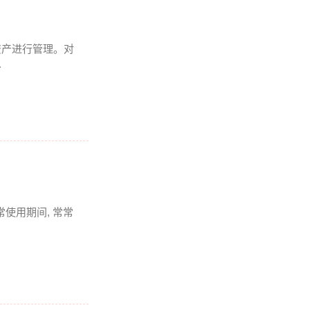
链资产进行管理。对
.
常使用期间, 常常