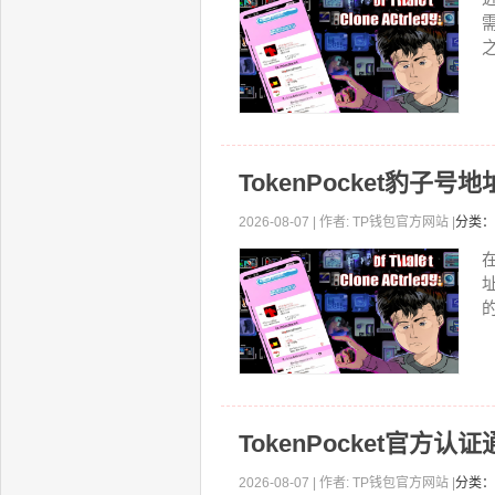
之
TokenPocket豹
2026-08-07 | 作者: TP钱包官方网站 |
分类：
的
TokenPocket官
2026-08-07 | 作者: TP钱包官方网站 |
分类：