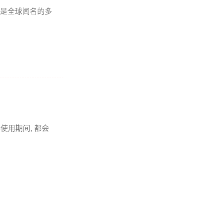
t是全球闻名的多
其使用期间, 都会