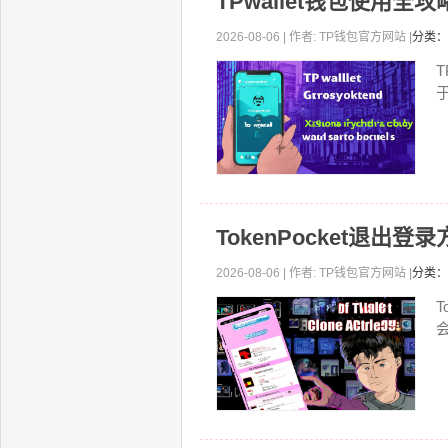
TPwallet钱包使用
2026-08-06 | 作者: TP钱包官方网站 |
分类：
TokenPocket退出
2026-08-06 | 作者: TP钱包官方网站 |
分类：