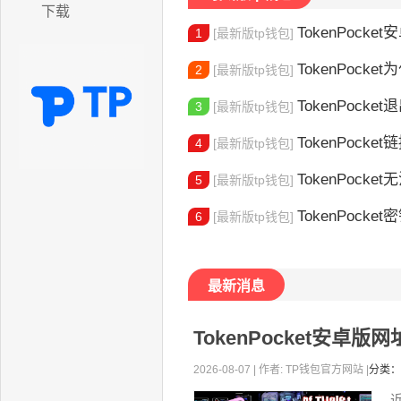
下载
TokenPocket安卓
1
[最新版tp钱包]
TokenPocket为
2
[最新版tp钱包]
TokenPocket退出
3
[最新版tp钱包]
TokenPocket
4
[最新版tp钱包]
TokenPocket无法
5
[最新版tp钱包]
TokenPocket密钥
6
[最新版tp钱包]
最新消息
TokenPocket安
2026-08-07 | 作者: TP钱包官方网站 |
分类：
近