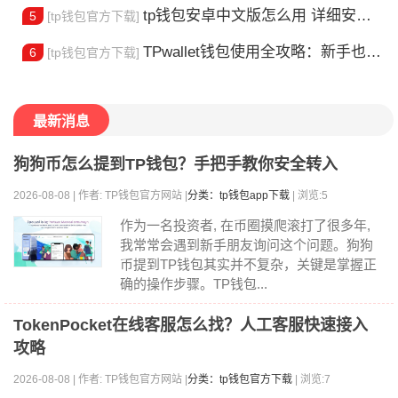
tp钱包安卓中文版怎么用 详细安装教程
5
[tp钱包官方下载]
TPwallet钱包使用全攻略：新手也能快速上手掌握
6
[tp钱包官方下载]
最新消息
狗狗币怎么提到TP钱包？手把手教你安全转入
2026-08-08 | 作者: TP钱包官方网站 |
分类：tp钱包app下载
| 浏览:5
作为一名投资者, 在币圈摸爬滚打了很多年,
我常常会遇到新手朋友询问这个问题。狗狗
币提到TP钱包其实并不复杂，关键是掌握正
确的操作步骤。TP钱包...
TokenPocket在线客服怎么找？人工客服快速接入
攻略
2026-08-08 | 作者: TP钱包官方网站 |
分类：tp钱包官方下载
| 浏览:7