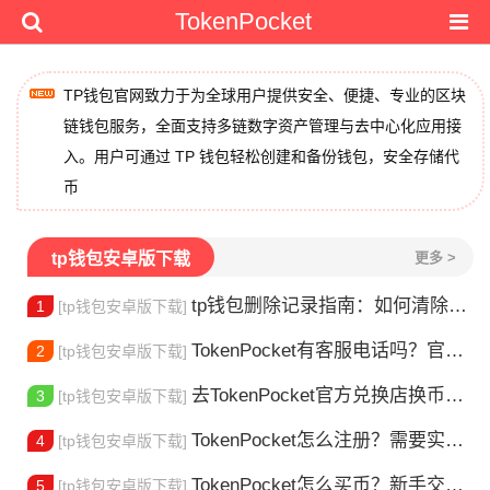
TokenPocket
TP钱包官网致力于为全球用户提供安全、便捷、专业的区块
链钱包服务，全面支持多链数字资产管理与去中心化应用接
入。用户可通过 TP 钱包轻松创建和备份钱包，安全存储代
币
tp钱包安卓版下载
更多 >
tp钱包删除记录指南：如何清除交易历史
1
[tp钱包安卓版下载]
TokenPocket有客服电话吗？官方联系方式详解
2
[tp钱包安卓版下载]
去TokenPocket官方兑换店换币，这几个坑别再踩了
3
[tp钱包安卓版下载]
TokenPocket怎么注册？需要实名认证吗？
4
[tp钱包安卓版下载]
TokenPocket怎么买币？新手交易全流程详解
5
[tp钱包安卓版下载]