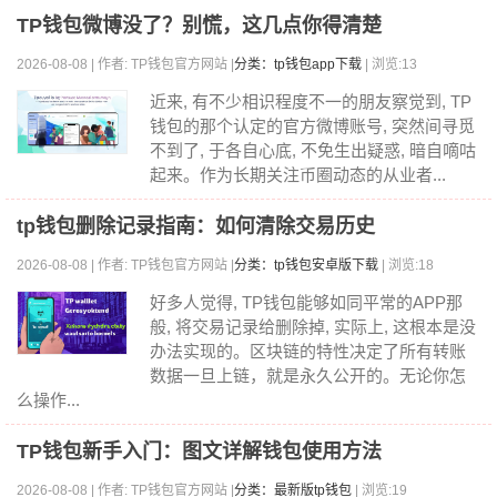
TP钱包微博没了？别慌，这几点你得清楚
2026-08-08 | 作者: TP钱包官方网站 |
分类：tp钱包app下载
| 浏览:13
近来, 有不少相识程度不一的朋友察觉到, TP
钱包的那个认定的官方微博账号, 突然间寻觅
不到了, 于各自心底, 不免生出疑惑, 暗自嘀咕
起来。作为长期关注币圈动态的从业者...
tp钱包删除记录指南：如何清除交易历史
2026-08-08 | 作者: TP钱包官方网站 |
分类：tp钱包安卓版下载
| 浏览:18
好多人觉得, TP钱包能够如同平常的APP那
般, 将交易记录给删除掉, 实际上, 这根本是没
办法实现的。区块链的特性决定了所有转账
数据一旦上链，就是永久公开的。无论你怎
么操作...
TP钱包新手入门：图文详解钱包使用方法
2026-08-08 | 作者: TP钱包官方网站 |
分类：最新版tp钱包
| 浏览:19