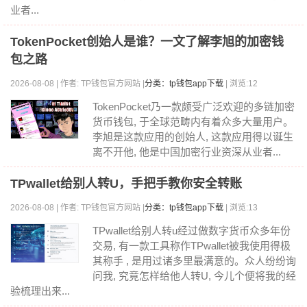
业者...
TokenPocket创始人是谁？一文了解李旭的加密钱
包之路
2026-08-08 | 作者: TP钱包官方网站 |
分类：tp钱包app下载
| 浏览:12
TokenPocket乃一款颇受广泛欢迎的多链加密
货币钱包, 于全球范畴内有着众多大量用户。
李旭是这款应用的创始人, 这款应用得以诞生
离不开他, 他是中国加密行业资深从业者...
TPwallet给别人转U，手把手教你安全转账
2026-08-08 | 作者: TP钱包官方网站 |
分类：tp钱包app下载
| 浏览:13
TPwallet给别人转u经过做数字货币众多年份
交易, 有一款工具称作TPwallet被我使用得极
其称手 , 是用过诸多里最满意的。众人纷纷询
问我, 究竟怎样给他人转U, 今儿个便将我的经
验梳理出来...