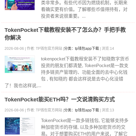
类非常多。有些代币因为燃烧机制，长期来
看确实更有价值。了解哪些币值得持有，对
投资者来说很重要。...
TokenPocket下载教程安装不了怎么办？手把手教
你解决
2026-08-06 | 作者: TP钱包官方网站 |
分类：tp钱包app下载
| 浏览:14
tokenpocket下载教程安装不了知晓数字货币
投资的朋友们都清楚, TokenPocket是一款支
持多链资产管理的、功能全面的去中心化钱
包 , 有知晓的 都会这样说是去中心化没错
了！我也这样说,...
TokenPocket能买ETH吗？一文说清购买方式
2026-08-06 | 作者: TP钱包官方网站 |
分类：tp钱包app下载
| 浏览:13
TokenPocket是一款多链钱包, 它能够支持多
种加密货币的存储, 以及多种加密货币的交
易。对于想要购买ETH的用户来说，了解它