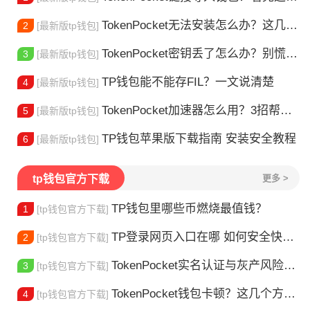
TokenPocket无法安装怎么办？这几个方法帮你解决
2
[最新版tp钱包]
TokenPocket密钥丢了怎么办？别慌，这样做还能找回
3
[最新版tp钱包]
TP钱包能不能存FIL？一文说清楚
4
[最新版tp钱包]
TokenPocket加速器怎么用？3招帮你快速解决交易卡顿问题
5
[最新版tp钱包]
TP钱包苹果版下载指南 安装安全教程
6
[最新版tp钱包]
tp钱包官方下载
更多 >
TP钱包里哪些币燃烧最值钱？
1
[tp钱包官方下载]
TP登录网页入口在哪 如何安全快速登陆平台
2
[tp钱包官方下载]
TokenPocket实名认证与灰产风险全解析
3
[tp钱包官方下载]
TokenPocket钱包卡顿？这几个方法帮你找回流畅体验
4
[tp钱包官方下载]