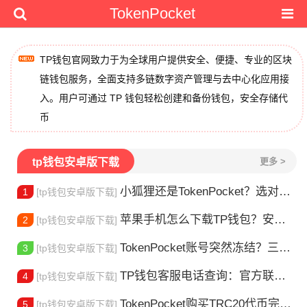
TokenPocket
TP钱包官网致力于为全球用户提供安全、便捷、专业的区块
链钱包服务，全面支持多链数字资产管理与去中心化应用接
入。用户可通过 TP 钱包轻松创建和备份钱包，安全存储代
币
tp钱包安卓版下载
更多 >
小狐狸还是TokenPocket？选对钱包很重要
1
[tp钱包安卓版下载]
苹果手机怎么下载TP钱包？安装教程来了
2
[tp钱包安卓版下载]
TokenPocket账号突然冻结？三步教你快速解冻
3
[tp钱包安卓版下载]
TP钱包客服电话查询：官方联系方式大全，快速解决问题
4
[tp钱包安卓版下载]
TokenPocket购买TRC20代币完整教程
5
[tp钱包安卓版下载]