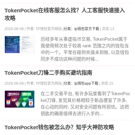
TokenPocket在线客服怎么找？人工客服快速接入
攻略
2026-08-08 | 作者: TP钱包官方网站 |
分类：tp钱包官方下载
| 浏览:13
历经多年从事虚拟币交易, TokenPocket属于
我使用频次处于较高 rank 范围之内的钱包当
中的一个。平常在碰到充值未到账, 以及钱包
同步不成功这种问题的时候...
TokenPocket刀锋二手购买避坑指南
2026-08-08 | 作者: TP钱包官方网站 |
分类：tp钱包app下载
| 浏览:15
在二手交易平台, 有许多玩家看到了TokenPoc
ket刀锋, 发觉其价格相较于新品便宜了许多,
在心动的同时, 又对安全问题有所担忧。这把
钥匙的确是值得去进行入手的...
TokenPocket钱包被怎么办？知乎大神防攻略