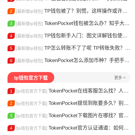
TP钱包被了？别慌，这样操作或许能找回
2
[最新版tp钱包]
TokenPocket钱包被怎么办？知乎大神防攻略
3
[最新版tp钱包]
TP钱包新手入门：图文详解钱包使用方法
4
[最新版tp钱包]
TP怎么转账不了了呢 TP转账失败？这5个原因最常见，一文解决你的转账焦虑
5
[最新版tp钱包]
TokenPocket怎么添加币种？手把手教你自定义代币
6
[最新版tp钱包]
tp钱包官方下载
更多 >
TokenPocket在线客服怎么找？人工客服快速接入攻略
1
[tp钱包官方下载]
TokenPocket提现到账要多久？别把钱包当银行，看完这篇就懂了
2
[tp钱包官方下载]
TokenPocket下载图片在哪找？官方渠道最靠谱
3
[tp钱包官方下载]
TokenPocket官方认证通道：如何找到真正的官方渠道
4
[tp钱包官方下载]