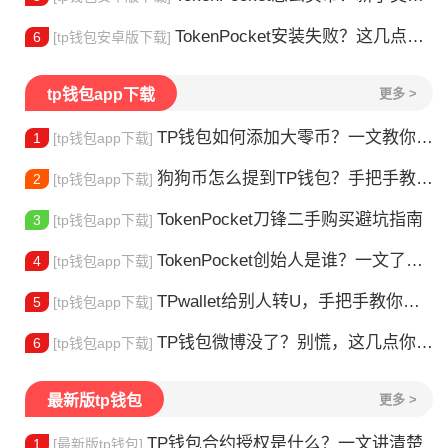
TokenPocket安装失败？这几点最常见
6
[tp钱包安卓版下载]
tp钱包app下载
更多 >
TP钱包如何添加大零币？一文教你轻松操作
1
[tp钱包app下载]
狗狗币怎么提到TP钱包？手把手教你安全转入
2
[tp钱包app下载]
TokenPocket刀锋二手购买避坑指南
3
[tp钱包app下载]
TokenPocket创始人是谁？一文了解李旭的加密钱包之路
4
[tp钱包app下载]
TPwallet给别人转U，手把手教你安全转账
5
[tp钱包app下载]
TP钱包微博没了？别慌，这几点你得清楚
6
[tp钱包app下载]
最新版tp钱包
更多 >
TP钱包合约授权是什么？一文讲清楚
1
[最新版tp钱包]