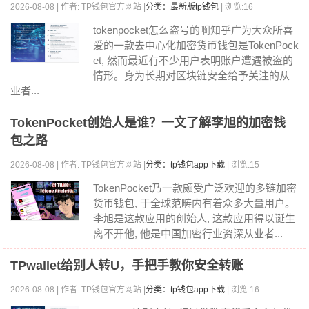
2026-08-08 | 作者: TP钱包官方网站 |
分类：最新版tp钱包
| 浏览:16
tokenpocket怎么盗号的啊知乎广为大众所喜
爱的一款去中心化加密货币钱包是TokenPock
et, 然而最近有不少用户表明账户遭遇被盗的
情形。身为长期对区块链安全给予关注的从
业者...
TokenPocket创始人是谁？一文了解李旭的加密钱
包之路
2026-08-08 | 作者: TP钱包官方网站 |
分类：tp钱包app下载
| 浏览:15
TokenPocket乃一款颇受广泛欢迎的多链加密
货币钱包, 于全球范畴内有着众多大量用户。
李旭是这款应用的创始人, 这款应用得以诞生
离不开他, 他是中国加密行业资深从业者...
TPwallet给别人转U，手把手教你安全转账
2026-08-08 | 作者: TP钱包官方网站 |
分类：tp钱包app下载
| 浏览:16