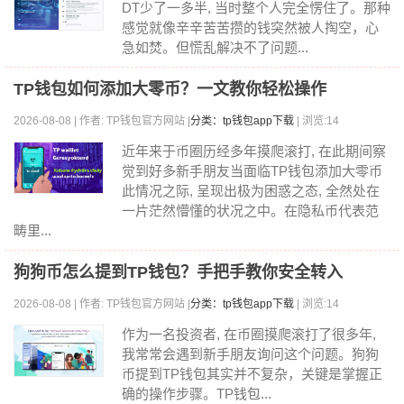
DT少了一多半, 当时整个人完全愣住了。那种
感觉就像辛辛苦苦攒的钱突然被人掏空，心
急如焚。但慌乱解决不了问题...
TP钱包如何添加大零币？一文教你轻松操作
2026-08-08 | 作者: TP钱包官方网站 |
分类：tp钱包app下载
| 浏览:14
近年来于币圈历经多年摸爬滚打, 在此期间察
觉到好多新手朋友当面临TP钱包添加大零币
此情况之际, 呈现出极为困惑之态, 全然处在
一片茫然懵懂的状况之中。在隐私币代表范
畴里...
狗狗币怎么提到TP钱包？手把手教你安全转入
2026-08-08 | 作者: TP钱包官方网站 |
分类：tp钱包app下载
| 浏览:14
作为一名投资者, 在币圈摸爬滚打了很多年,
我常常会遇到新手朋友询问这个问题。狗狗
币提到TP钱包其实并不复杂，关键是掌握正
确的操作步骤。TP钱包...