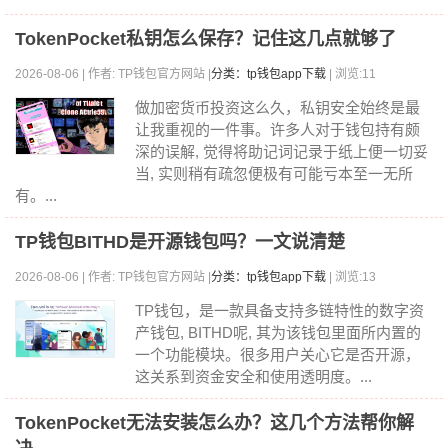
TokenPocket私钥怎么保存？记住这几点就够了
2026-08-06 | 作者: TP钱包官方网站 |
分类：tp钱包app下载
| 浏览:11
做加密货币投资这么久，私钥安全始终是最
让我重视的一件事。许多人对于钱包持有颇
深的误解, 觉得将助记词记录于纸上便一切妥
当, 实则稍有疏忽便极有可能亏本至一无所
有。...
TP钱包BITHD是开源钱包吗？一文说清楚
2026-08-06 | 作者: TP钱包官方网站 |
分类：tp钱包app下载
| 浏览:13
TP钱包，是一款具备支持多链特性的数字资
产钱包, BITHD呢, 其为该钱包里面所内置的
一个功能模块。很多用户关心它是否开源，
这关系到资金安全和使用透明度。...
TokenPocket无法安装怎么办？这几个方法帮你解