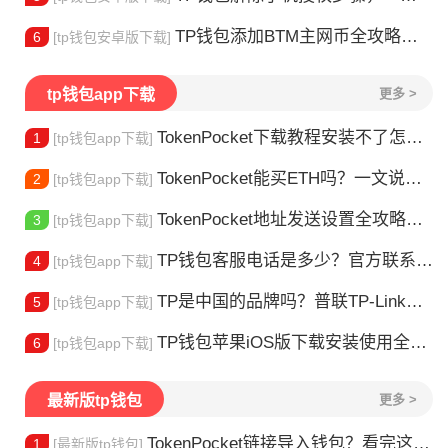
TP钱包添加BTM主网币全攻略，新手也能轻松上手
6
[tp钱包安卓版下载]
tp钱包app下载
更多 >
TokenPocket下载教程安装不了怎么办？手把手教你解决
1
[tp钱包app下载]
TokenPocket能买ETH吗？一文说清购买方式
2
[tp钱包app下载]
TokenPocket地址发送设置全攻略：快速添加常用联系人并安全转账
3
[tp钱包app下载]
TP钱包客服电话是多少？官方联系方式全解析
4
[tp钱包app下载]
TP是中国的品牌吗？普联TP-Link公司背景介绍
5
[tp钱包app下载]
TP钱包苹果iOS版下载安装使用全攻略
6
[tp钱包app下载]
最新版tp钱包
更多 >
TokenPocket链接导入钱包？看完这篇就懂了
1
[最新版tp钱包]