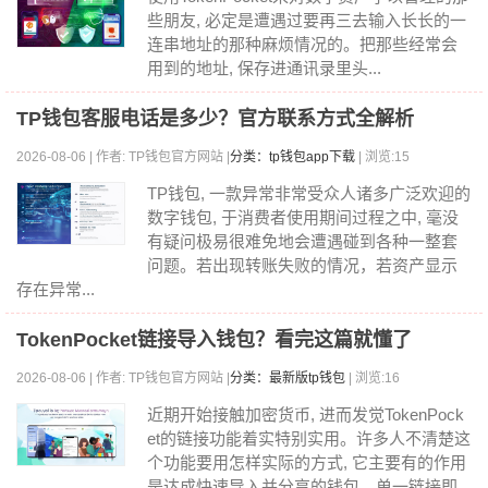
些朋友, 必定是遭遇过要再三去输入长长的一
连串地址的那种麻烦情况的。把那些经常会
用到的地址, 保存进通讯录里头...
TP钱包客服电话是多少？官方联系方式全解析
2026-08-06 | 作者: TP钱包官方网站 |
分类：tp钱包app下载
| 浏览:15
TP钱包, 一款异常非常受众人诸多广泛欢迎的
数字钱包, 于消费者使用期间过程之中, 毫没
有疑问极易很难免地会遭遇碰到各种一整套
问题。若出现转账失败的情况，若资产显示
存在异常...
TokenPocket链接导入钱包？看完这篇就懂了
2026-08-06 | 作者: TP钱包官方网站 |
分类：最新版tp钱包
| 浏览:16
近期开始接触加密货币, 进而发觉TokenPock
et的链接功能着实特别实用。许多人不清楚这
个功能要用怎样实际的方式, 它主要有的作用
是达成快速导入并分享的钱包。单一链接即