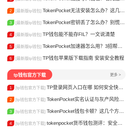
TokenPocket无法安装怎么办？这几个方法帮你解决
2
[最新版tp钱包]
TokenPocket密钥丢了怎么办？别慌，这样做还能找回
3
[最新版tp钱包]
TP钱包能不能存FIL？一文说清楚
4
[最新版tp钱包]
TokenPocket加速器怎么用？3招帮你快速解决交易卡顿问题
5
[最新版tp钱包]
TP钱包苹果版下载指南 安装安全教程
6
[最新版tp钱包]
tp钱包官方下载
更多 >
TP登录网页入口在哪 如何安全快速登陆平台
1
[tp钱包官方下载]
TokenPocket实名认证与灰产风险全解析
2
[tp钱包官方下载]
TokenPocket钱包卡顿？这几个方法帮你找回流畅体验
3
[tp钱包官方下载]
tokenpocket货币钱包测评：安全易用全攻略
4
[tp钱包官方下载]