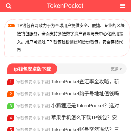
TokenPocket
TP钱包官网致力于为全球用户提供安全、便捷、专业的区块
链钱包服务，全面支持多链数字资产管理与去中心化应用接
入。用户可通过 TP 钱包轻松创建和备份钱包，安全存储代
币
tp钱包安卓版下载
更多 >
TokenPocket查汇率全攻略，新手一看就会
1
[tp钱包安卓版下载]
TokenPocket豹子号地址值钱吗？新手看完这篇就懂了
2
[tp钱包安卓版下载]
小狐狸还是TokenPocket？选对钱包很重要
3
[tp钱包安卓版下载]
苹果手机怎么下载TP钱包？安装教程来了
4
[tp钱包安卓版下载]
TokenPocket账号突然冻结？三步教你快速解冻
5
[tp钱包安卓版下载]