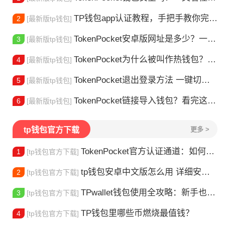
TP钱包app认证教程，手把手教你完成身份验证
2
[最新版tp钱包]
TokenPocket安卓版网址是多少？一文教你安全下载
3
[最新版tp钱包]
TokenPocket为什么被叫作热钱包？一文讲清楚
4
[最新版tp钱包]
TokenPocket退出登录方法 一键切换账号超简单
5
[最新版tp钱包]
TokenPocket链接导入钱包？看完这篇就懂了
6
[最新版tp钱包]
tp钱包官方下载
更多 >
TokenPocket官方认证通道：如何找到真正的官方渠道
1
[tp钱包官方下载]
tp钱包安卓中文版怎么用 详细安装教程
2
[tp钱包官方下载]
TPwallet钱包使用全攻略：新手也能快速上手掌握
3
[tp钱包官方下载]
TP钱包里哪些币燃烧最值钱？
4
[tp钱包官方下载]