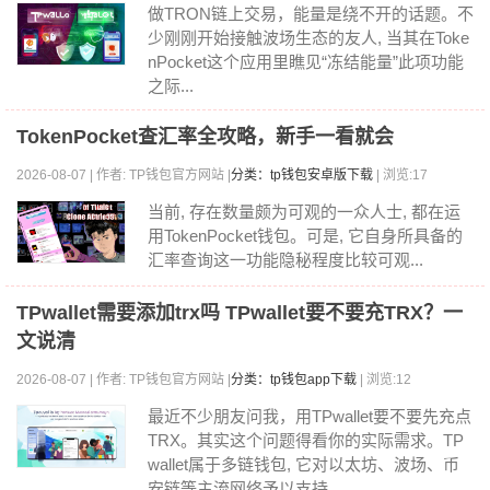
做TRON链上交易，能量是绕不开的话题。不
少刚刚开始接触波场生态的友人, 当其在Toke
nPocket这个应用里瞧见“冻结能量”此项功能
之际...
TokenPocket查汇率全攻略，新手一看就会
2026-08-07 | 作者: TP钱包官方网站 |
分类：tp钱包安卓版下载
| 浏览:17
当前, 存在数量颇为可观的一众人士, 都在运
用TokenPocket钱包。可是, 它自身所具备的
汇率查询这一功能隐秘程度比较可观...
TPwallet需要添加trx吗 TPwallet要不要充TRX？一
文说清
2026-08-07 | 作者: TP钱包官方网站 |
分类：tp钱包app下载
| 浏览:12
最近不少朋友问我，用TPwallet要不要先充点
TRX。其实这个问题得看你的实际需求。TP
wallet属于多链钱包, 它对以太坊、波场、币
安链等主流网络予以支持...