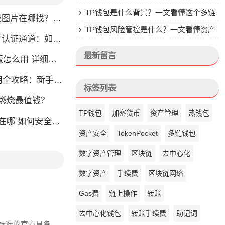
楚
TP钱包是什么背景？一文看懂这个多链
片在哪找？官方渠道最靠谱
钱包的来头
TP钱包风险管控是什么？一文看懂资产
通道：如何找到真正的官方渠道
安全核心
最新留言
么用 详细安装教程
略：新手也能快速上手掌握
标签列表
币燃烧最值钱？
TP钱包
加密货币
资产管理
热钱包
如何安全快速登陆平台
资产安全
TokenPocket
多链钱包
数字资产管理
区块链
去中心化
数字资产
手续费
区块链网络
Gas费
链上操作
转账
去中心化钱包
转账手续费
助记词
项标准的官方具备