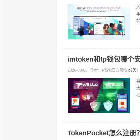
持
imtoken和tp钱包
2026-08-08 | 作者: TP钱包官方网站 |
分类：
心
TokenPocket怎么