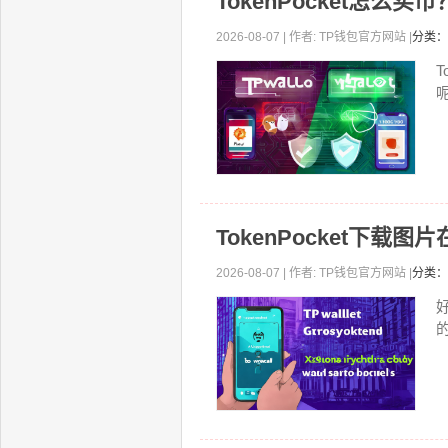
TokenPocket怎么
2026-08-07 | 作者: TP钱包官方网站 |
分类：
TokenPocket下载
2026-08-07 | 作者: TP钱包官方网站 |
分类：