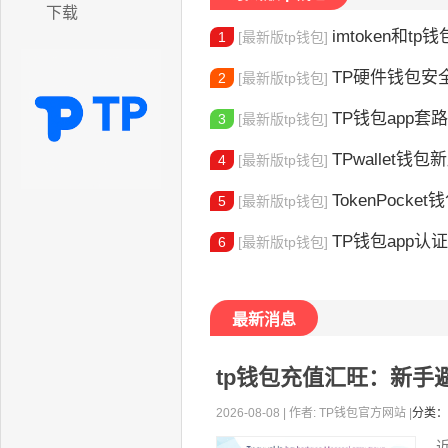
下载
imtoken和tp钱
1
[最新版tp钱包]
TP硬件钱包安全吗
2
[最新版tp钱包]
TP钱包app套路
3
[最新版tp钱包]
TPwallet钱包新版
4
[最新版tp钱包]
TokenPocket
5
[最新版tp钱包]
TP钱包app认证教程
6
[最新版tp钱包]
最新消息
tp钱包充值汇旺：新手
2026-08-08 | 作者: TP钱包官方网站 |
分类：