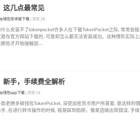
失败？这几点最常见
tp钱包安卓版下载
| 浏览:28
什么安装不了tokenpocket许多人在下载TokenPocket之际, 常常
就是在官方网站下载的, 可是却怎么都无法安装成功。这种情形实际
是那些才开始接触加...
教程：新手，手续费全解析
tp钱包app下载
| 浏览:19
款老牌多链钱包TokenPocket, 深受加密货币用户所喜爱, 是这样的
新手, 在进行转币操作的时候, 极易踩到陷阱，像是选链出现错误, 手续费