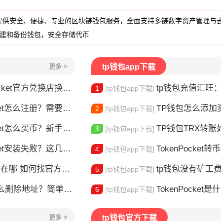
提供安全、便捷、专业的区块链钱包服务，全面支持多链数字资产管理与
创建和备份钱包，安全存储代币
更多 >
tp钱包app下载
t官方兑换店换币，这几个坑别再踩了
tp钱包充值汇旺
1
[tp钱包app下载]
et怎么注册？需要实名认证吗？
TP钱包怎么添加资产？3步
2
[tp钱包app下载]
t怎么买币？新手交易全流程详解
TP钱包TRX转账
3
[tp钱包app下载]
et安装失败？这几点最常见
TokenPocket转币教
4
[tp钱包app下载]
哪 如何找官方下载入口
tp钱包没有矿工费怎么办
5
[tp钱包app下载]
删除地址？简单几步教你移除多余钱包
TokenPocket是什么？
6
[tp钱包app下载]
更多 >
tp钱包官方下载