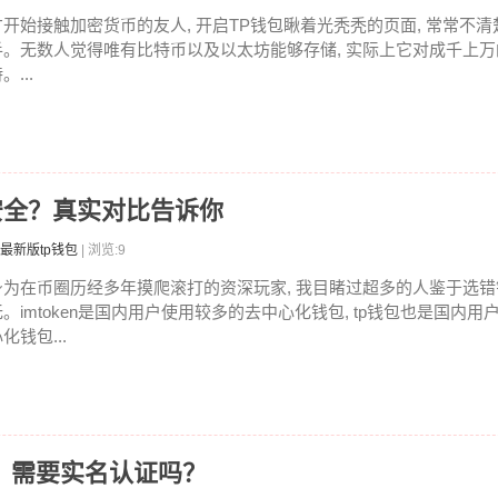
才开始接触加密货币的友人, 开启TP钱包瞅着光秃秃的页面, 常常不
手。无数人觉得唯有比特币以及以太坊能够存储, 实际上它对成千上
。...
哪个安全？真实对比告诉你
最新版tp钱包
| 浏览:9
身为在币圈历经多年摸爬滚打的资深玩家, 我目睹过超多的人鉴于选
无。imtoken是国内用户使用较多的去中心化钱包, tp钱包也是国内
化钱包...
注册？需要实名认证吗？