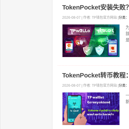
TokenPocket安装
2026-08-07 | 作者: TP钱包官方网站 |
分类：
为
TokenPocket转币
2026-08-07 | 作者: TP钱包官方网站 |
分类：
一