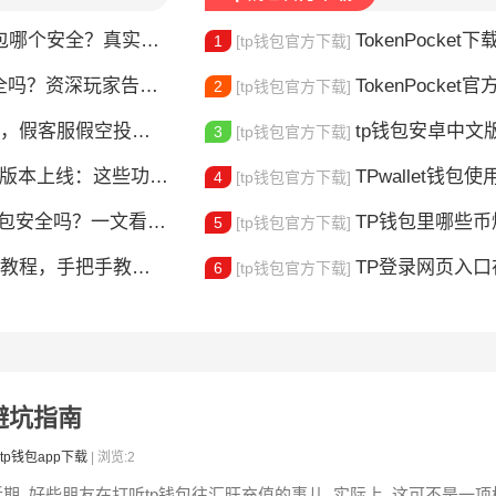
包哪个安全？真实对比告诉你
TokenPocket下载图
1
[tp钱包官方下载]
？资深玩家告诉你真相
TokenPocket官方认证
2
[tp钱包官方下载]
，假客服假空投全曝光
tp钱包安卓中文版怎
3
[tp钱包官方下载]
本上线：这些功能升级值得体验
TPwallet钱包使用全攻
4
[tp钱包官方下载]
钱包安全吗？一文看懂真实风险
TP钱包里哪些
5
[tp钱包官方下载]
，手把手教你完成身份验证
TP登录网页入口在哪 
6
[tp钱包官方下载]
避坑指南
tp钱包app下载
| 浏览:2
近期, 好些朋友在打听tp钱包往汇旺充值的事儿, 实际上, 这可不是一