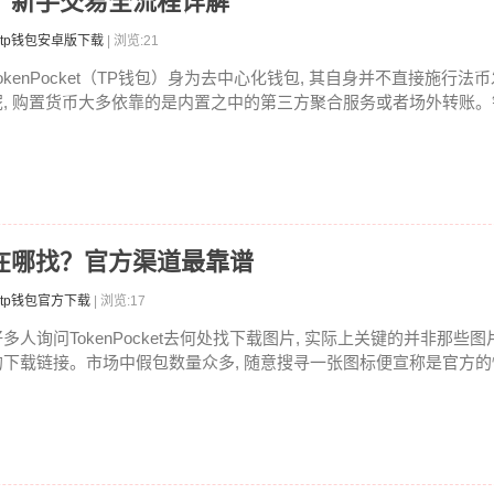
买币？新手交易全流程详解
tp钱包安卓版下载
| 浏览:21
TokenPocket（TP钱包）身为去中心化钱包, 其自身并不直接施行法币
呢, 购置货币大多依靠的是内置之中的第三方聚合服务或者场外转账。针
图片在哪找？官方渠道最靠谱
tp钱包官方下载
| 浏览:17
好多人询问TokenPocket去何处找下载图片, 实际上关键的并非那些图
的下载链接。市场中假包数量众多, 随意搜寻一张图标便宣称是官方的情