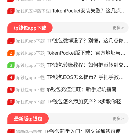
TokenPocket安装失败？这几点最常见
6
[tp钱包安卓版下载]
tp钱包app下载
更多 >
TP钱包微博没了？别慌，这几点你得清楚
1
[tp钱包app下载]
TokenPocket版下载：官方地址与安装避坑指南
2
[tp钱包app下载]
TP钱包转账教程：如何把币转到交易所或地址
3
[tp钱包app下载]
TP钱包EOS怎么提币？手把手教你安全赎回
4
[tp钱包app下载]
tp钱包充值汇旺：新手避坑指南
5
[tp钱包app下载]
TP钱包怎么添加资产？3步教你轻松导入代币和NFT
6
[tp钱包app下载]
最新版tp钱包
更多 >
TP钱包新手入门：图文详解钱包使用方法
1
[最新版tp钱包]