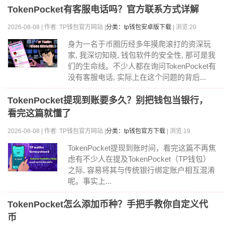
TokenPocket有客服电话吗？官方联系方式详解
2026-08-08 | 作者: TP钱包官方网站 |
分类：tp钱包安卓版下载
| 浏览:20
身为一名于币圈历经多年摸爬滚打的资深玩
家, 我深切知晓, 钱包软件的安全性, 那可是我
们的生命线。不少人都在询问TokenPocket有
没有客服电话, 实际上在这个问题的背后...
TokenPocket提现到账要多久？别把钱包当银行，
看完这篇就懂了
2026-08-08 | 作者: TP钱包官方网站 |
分类：tp钱包官方下载
| 浏览:19
TokenPocket提现到账时间，看完这篇不再焦
虑有不少人在提及TokenPocket（TP钱包）
之际, 容易将其与传统银行绑定账户相互混淆
呢。事实上...
TokenPocket怎么添加币种？手把手教你自定义代
币