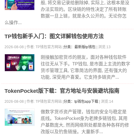
般, 将交易记录给删除掉, 实际上, 这根本是没
办法实现的。区块链的特性决定了所有转账
数据一旦上链，就是永久公开的。无论你怎
么操作...
TP钱包新手入门：图文详解钱包使用方法
2026-08-08 | 作者: TP钱包官方网站 |
分类：最新版tp钱包
| 浏览:13
刚接触加密货币的朋友，面对各种钱包软件
往往无从下手。TP钱包, 是市面上主流的数字
货币管理工具, 它靠简洁的界面, 还有强大的
功能, 深受用户喜爱。它支持多链资产...
TokenPocket版下载：官方地址与安装避坑指南
2026-08-08 | 作者: TP钱包官方网站 |
分类：tp钱包app下载
| 浏览:14
做数字货币资产管理，钱包的安全与稳定是
底线。TokenPocket身为老牌多链钱包, 其用
户基数庞大, 然而网络到处都是各种各样的修
改版以及钓鱼链接。大量新手...