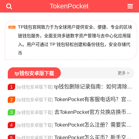
TokenPocket
TP钱包官网致力于为全球用户提供安全、便捷、专业的区块
链钱包服务，全面支持多链数字资产管理与去中心化应用接
入。用户可通过 TP 钱包轻松创建和备份钱包，安全存储代
币
tp钱包安卓版下载
更多 >
tp钱包删除记录指南：如何清除交易历史
1
[tp钱包安卓版下载]
TokenPocket有客服电话吗？官方联系方式详解
2
[tp钱包安卓版下载]
去TokenPocket官方兑换店换币，这几个坑别再踩了
3
[tp钱包安卓版下载]
TokenPocket怎么注册？需要实名认证吗？
4
[tp钱包安卓版下载]
TokenPocket怎么买币？新手交易全流程详解
5
[tp钱包安卓版下载]