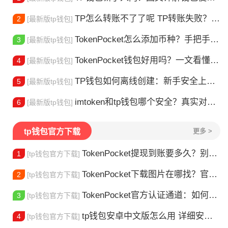
TP怎么转账不了了呢 TP转账失败？这5个原因最常见，一文解决你的转账焦虑
2
[最新版tp钱包]
TokenPocket怎么添加币种？手把手教你自定义代币
3
[最新版tp钱包]
TokenPocket钱包好用吗？一文看懂核心功能特点
4
[最新版tp钱包]
TP钱包如何离线创建：新手安全上链指南
5
[最新版tp钱包]
imtoken和tp钱包哪个安全？真实对比告诉你
6
[最新版tp钱包]
tp钱包官方下载
更多 >
TokenPocket提现到账要多久？别把钱包当银行，看完这篇就懂了
1
[tp钱包官方下载]
TokenPocket下载图片在哪找？官方渠道最靠谱
2
[tp钱包官方下载]
TokenPocket官方认证通道：如何找到真正的官方渠道
3
[tp钱包官方下载]
tp钱包安卓中文版怎么用 详细安装教程
4
[tp钱包官方下载]