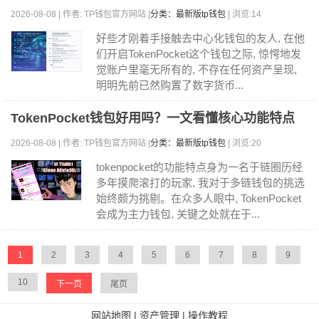
2026-08-08 | 作者: TP钱包官方网站 |
分类：最新版tp钱包
| 浏览:14
好些才刚着手接触去中心化钱包的友人, 在他
们开启TokenPocket这个钱包之际, 惊愕地发
觉账户里毫无所有的, 不存在任何资产呈现,
明明先前已然购置了数字货币...
TokenPocket钱包好用吗？一文看懂核心功能特点
2026-08-08 | 作者: TP钱包官方网站 |
分类：最新版tp钱包
| 浏览:20
tokenpocket的功能特点身为一名于链圈历经
多年摸爬滚打的玩家, 我对于多链钱包的挑选
始终颇为挑剔。在众多人眼中, TokenPocket
会成为主力钱包, 关键之处就在于...
1
2
3
4
5
6
7
8
9
10
下一页
尾页
网站地图
|
资产管理
|
操作教程