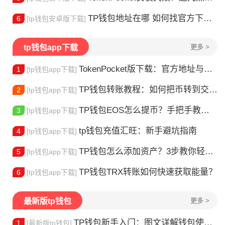
TP钱包地址在哪 如何找官方下载入口
6
[tp钱包安卓版下载]
tp钱包app下载
更多 >
TokenPocket版下载：官方地址与安装避坑指南
1
[tp钱包app下载]
TP钱包转账教程：如何把币转到交易所或地址
2
[tp钱包app下载]
TP钱包EOS怎么提币？手把手教你安全赎回
3
[tp钱包app下载]
tp钱包充值汇旺：新手避坑指南
4
[tp钱包app下载]
TP钱包怎么添加资产？3步教你轻松导入代币和NFT
5
[tp钱包app下载]
TP钱包TRX转账如何快速获取能量？
6
[tp钱包app下载]
最新版tp钱包
更多 >
TP钱包新手入门：图文详解钱包使用方法
1
[最新版tp钱包]