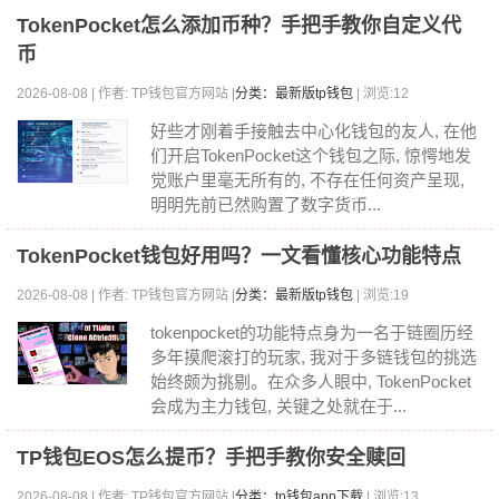
TokenPocket怎么添加币种？手把手教你自定义代
币
2026-08-08 | 作者: TP钱包官方网站 |
分类：最新版tp钱包
| 浏览:12
好些才刚着手接触去中心化钱包的友人, 在他
们开启TokenPocket这个钱包之际, 惊愕地发
觉账户里毫无所有的, 不存在任何资产呈现,
明明先前已然购置了数字货币...
TokenPocket钱包好用吗？一文看懂核心功能特点
2026-08-08 | 作者: TP钱包官方网站 |
分类：最新版tp钱包
| 浏览:19
tokenpocket的功能特点身为一名于链圈历经
多年摸爬滚打的玩家, 我对于多链钱包的挑选
始终颇为挑剔。在众多人眼中, TokenPocket
会成为主力钱包, 关键之处就在于...
TP钱包EOS怎么提币？手把手教你安全赎回
2026-08-08 | 作者: TP钱包官方网站 |
分类：tp钱包app下载
| 浏览:13