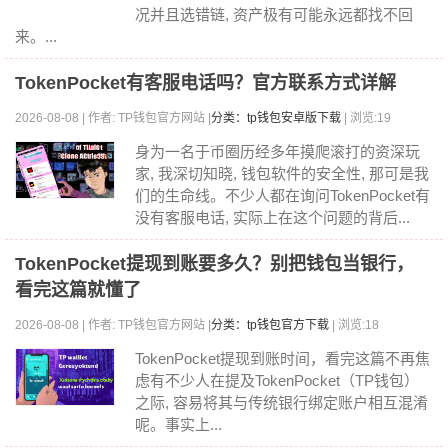
况并且选错链, 资产极有可能永远都找不回
来。...
TokenPocket有客服电话吗？官方联系方式详解
2026-08-08 | 作者: TP钱包官方网站 |
分类：tp钱包安卓版下载
| 浏览:19
身为一名于币圈历经多年摸爬滚打的资深玩
家, 我深切知晓, 钱包软件的安全性, 那可是我
们的生命线。不少人都在询问TokenPocket有
没有客服电话, 实际上在这个问题的背后...
TokenPocket提现到账要多久？别把钱包当银行，
看完这篇就懂了
2026-08-08 | 作者: TP钱包官方网站 |
分类：tp钱包官方下载
| 浏览:18
TokenPocket提现到账时间，看完这篇不再焦
虑有不少人在提及TokenPocket（TP钱包）
之际, 容易将其与传统银行绑定账户相互混淆
呢。事实上...