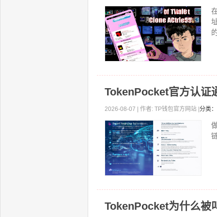
的
TokenPocket官
2026-08-07 | 作者: TP钱包官方网站 |
分类：
TokenPocket为什