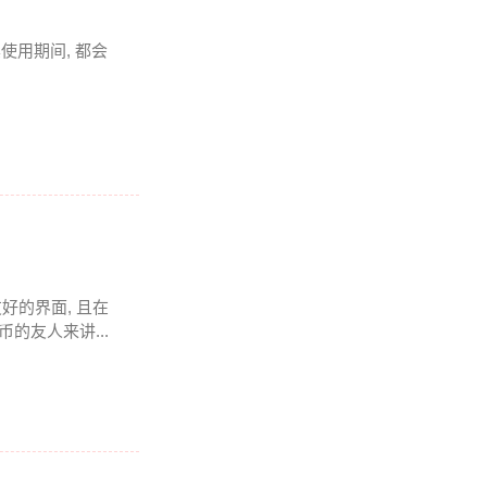
其使用期间, 都会
好的界面, 且在
的友人来讲...