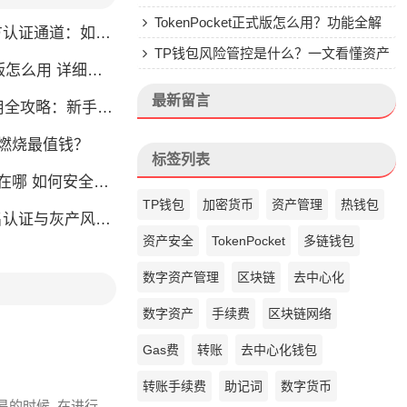
楚
TokenPocket正式版怎么用？功能全解
通道：如何找到真正的官方渠道
析与安全使用指南
TP钱包风险管控是什么？一文看懂资产
么用 详细安装教程
安全核心
最新留言
略：新手也能快速上手掌握
币燃烧最值钱？
标签列表
如何安全快速登陆平台
TP钱包
加密货币
资产管理
热钱包
名认证与灰产风险全解析
资产安全
TokenPocket
多链钱包
数字资产管理
区块链
去中心化
数字资产
手续费
区块链网络
Gas费
转账
去中心化钱包
转账手续费
助记词
数字货币
易的时候, 在进行