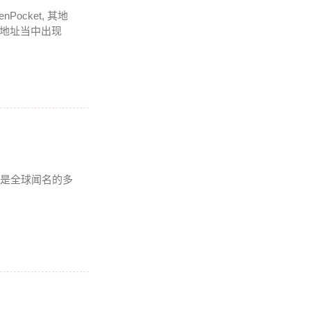
cket, 其地
在地址当中出现
t是全球闻名的多