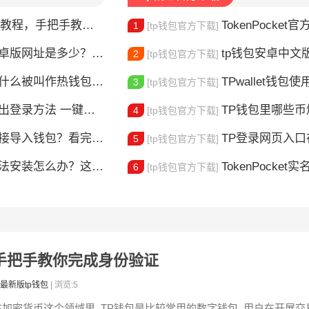
，手把手教你完成身份验证
TokenPocket官方认证
1
[tp钱包官方下载]
版网址是多少？一文教你安全下载
tp钱包安卓中文版怎
2
[tp钱包官方下载]
什么被叫作热钱包？一文讲清楚
TPwallet钱包使用全攻
3
[tp钱包官方下载]
登录方法 一键切换账号超简单
TP钱包里哪些
4
[tp钱包官方下载]
链接导入钱包？看完这篇就懂了
TP登录网页入口在哪 
5
[tp钱包官方下载]
安装怎么办？这几个方法帮你解决
TokenPocket实
6
[tp钱包官方下载]
，手把手教你完成身份验证
最新版tp钱包
| 浏览:5
在加密货币这个领域里, TP钱包是比较常用的数字钱包, 用户在开展交