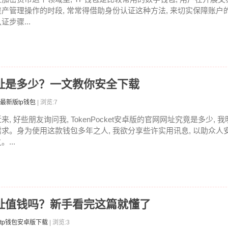
资产管理操作的时段, 常常得借助身份认证这种方法, 来切实保障账户
证步骤...
卓版网址是多少？一文教你安全下载
最新版tp钱包
| 浏览:7
来, 好些朋友询问我, TokenPocket安卓版的官网网址究竟是多少,
需求。身为使用这款钱包多年之人, 我欲分享些许实用讯息, 以助众人
。...
子号地址值钱吗？新手看完这篇就懂了
tp钱包安卓版下载
| 浏览:3