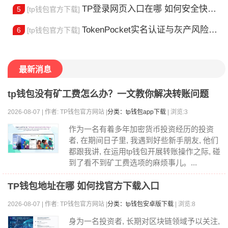
TP登录网页入口在哪 如何安全快速登陆平台
5
[tp钱包官方下载]
TokenPocket实名认证与灰产风险全解析
6
[tp钱包官方下载]
最新消息
tp钱包没有矿工费怎么办？一文教你解决转账问题
2026-08-07 | 作者: TP钱包官方网站 |
分类：tp钱包app下载
| 浏览:3
作为一名有着多年加密货币投资经历的投资
者, 在期间日子里, 我遇到好些新手朋友, 他们
都跟我讲, 在运用tp钱包开展转账操作之际, 碰
到了看不到矿工费选项的麻烦事儿。...
TP钱包地址在哪 如何找官方下载入口
2026-08-07 | 作者: TP钱包官方网站 |
分类：tp钱包安卓版下载
| 浏览:8
身为一名投资者, 长期对区块链领域予以关注,