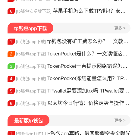
苹果手机怎么下载TP钱包？安装教程来了
6
[tp钱包安卓版下载]
tp钱包app下载
更多 >
tp钱包没有矿工费怎么办？一文教你解决转账问题
1
[tp钱包app下载]
TokenPocket是什么？一文读懂这款热门多链钱包
2
[tp钱包app下载]
TokenPocket一直提示网络错误怎么办？这几个方法帮你快速解决
3
[tp钱包app下载]
TokenPocket冻结能量怎么用？TRX冻结获取能量详解
4
[tp钱包app下载]
TPwallet需要添加trx吗 TPwallet要不要充TRX？一文说清
5
[tp钱包app下载]
以太坊今日行情：价格走势与操作建议
6
[tp钱包app下载]
最新版tp钱包
更多 >
TP钱包app套路，假客服假空投全曝光
1
[最新版tp钱包]