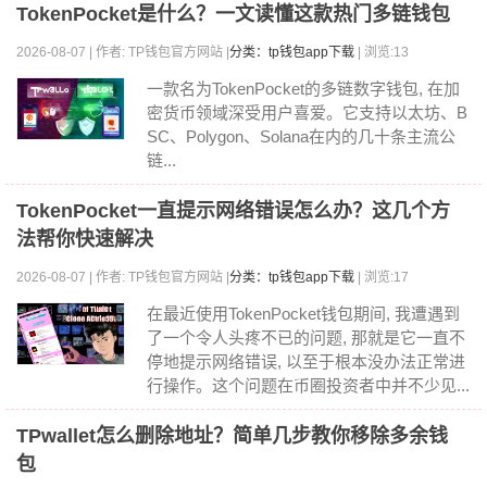
TokenPocket是什么？一文读懂这款热门多链钱包
2026-08-07 | 作者: TP钱包官方网站 |
分类：tp钱包app下载
| 浏览:13
一款名为TokenPocket的多链数字钱包, 在加
密货币领域深受用户喜爱。它支持以太坊、B
SC、Polygon、Solana在内的几十条主流公
链...
TokenPocket一直提示网络错误怎么办？这几个方
法帮你快速解决
2026-08-07 | 作者: TP钱包官方网站 |
分类：tp钱包app下载
| 浏览:17
在最近使用TokenPocket钱包期间, 我遭遇到
了一个令人头疼不已的问题, 那就是它一直不
停地提示网络错误, 以至于根本没办法正常进
行操作。这个问题在币圈投资者中并不少见...
TPwallet怎么删除地址？简单几步教你移除多余钱
包