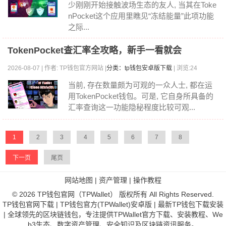
少刚刚开始接触波场生态的友人, 当其在Toke
nPocket这个应用里瞧见“冻结能量”此项功能
之际...
TokenPocket查汇率全攻略，新手一看就会
2026-08-07 | 作者: TP钱包官方网站 |
分类：tp钱包安卓版下载
| 浏览:24
当前, 存在数量颇为可观的一众人士, 都在运
用TokenPocket钱包。可是, 它自身所具备的
汇率查询这一功能隐秘程度比较可观...
1
2
3
4
5
6
7
8
下一页
尾页
网站地图
|
资产管理
|
操作教程
© 2026 TP钱包官网（TPWallet） 版权所有 All Rights Reserved.
TP钱包官网下载 | TP钱包官方(TPWallet)安卓版 | 最新TP钱包下载安装
| 全球领先的区块链钱包，专注提供TPWallet官方下载、安装教程、We
b3生态、数字资产管理、安全知识及区块链资讯服务。