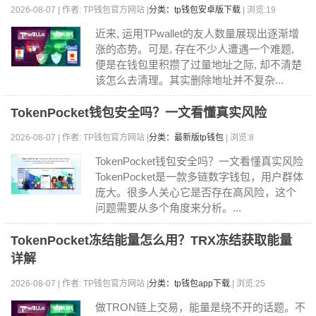
2026-08-07 | 作者: TP钱包官方网站 |
分类：tp钱包安卓版下载
| 浏览:19
近来, 运用TPwallet的友人数量展现出逐渐增
涨的态势。可是, 存在不少人遭遇一个难题,
便是在钱包里积攒了过量地址之际, 却不清楚
该怎么去清理。其实删除地址并不复杂...
TokenPocket钱包安全吗？一文看懂真实风险
2026-08-07 | 作者: TP钱包官方网站 |
分类：最新版tp钱包
| 浏览:8
TokenPocket钱包安全吗？一文看懂真实风险
TokenPocket是一款多链数字钱包，用户群体
庞大。很多人关心它是否存在高风险，这个
问题需要从多个角度来分析。...
TokenPocket冻结能量怎么用？TRX冻结获取能量
详解
2026-08-07 | 作者: TP钱包官方网站 |
分类：tp钱包app下载
| 浏览:25
做TRON链上交易，能量是绕不开的话题。不