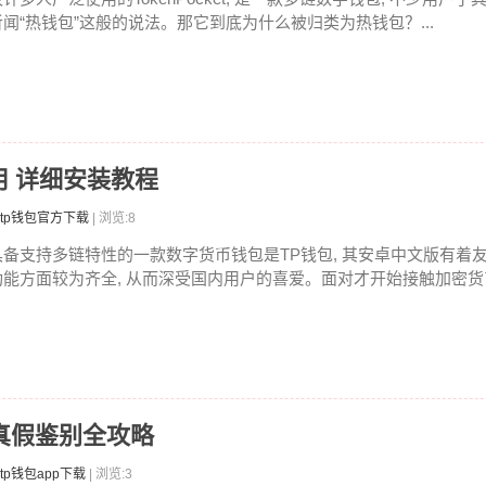
听闻“热钱包”这般的说法。那它到底为什么被归类为热钱包？...
用 详细安装教程
tp钱包官方下载
| 浏览:8
具备支持多链特性的一款数字货币钱包是TP钱包, 其安卓中文版有着友
功能方面较为齐全, 从而深受国内用户的喜爱。面对才开始接触加密货币
图片真假鉴别全攻略
tp钱包app下载
| 浏览:3