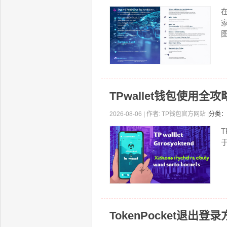
图
TPwallet钱包使用
2026-08-06 | 作者: TP钱包官方网站 |
分类：
TokenPocket退出