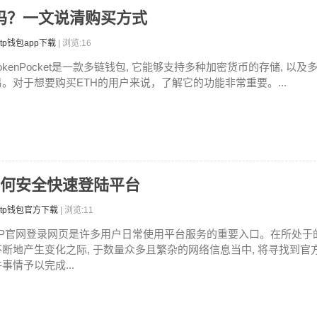
ETH吗？一文说清购买方式
tp钱包app下载
| 浏览:16
TokenPocket是一款多链钱包, 它能够支持多种加密货币的存储, 以
易。对于想要购买ETH的用户来说，了解它的功能非常重要。...
如何安全快速登陆平台
tp钱包官方下载
| 浏览:11
TP官网登录网页是许多用户日常使用平台服务的重要入口。在所处于
不断地产生变化之际, 于数量众多且繁杂的网络信息当中, 将寻找到官
事情予以完成...