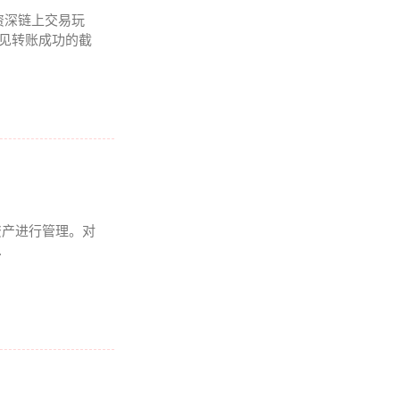
资深链上交易玩
瞅见转账成功的截
链资产进行管理。对
.