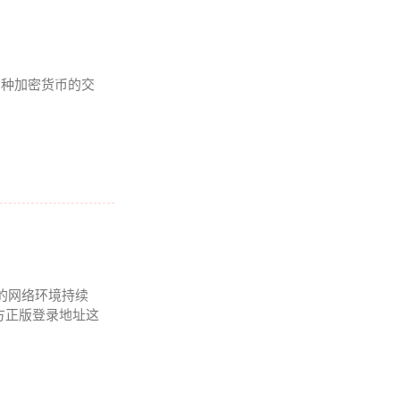
及多种加密货币的交
的网络环境持续
方正版登录地址这