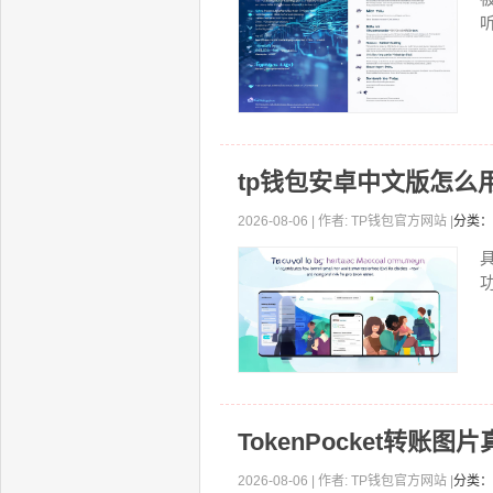
tp钱包安卓中文版怎么
2026-08-06 | 作者: TP钱包官方网站 |
分类：
TokenPocket转账
2026-08-06 | 作者: TP钱包官方网站 |
分类：