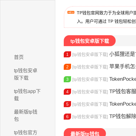
TP钱包官网致力于为全球用户
入。用户可通过 TP 钱包轻松
tp钱包安卓版下载
小狐狸还是Toke
1
[tp钱包安卓版下载]
首页
苹果手机怎么下载
2
[tp钱包安卓版下载]
tp钱包安卓
版下载
TokenPocke
3
[tp钱包安卓版下载]
tp钱包app下
TP钱包客服电话查询：
4
[tp钱包安卓版下载]
载
TokenPock
5
[tp钱包安卓版下载]
最新版tp钱
TP钱包解除手机
6
[tp钱包安卓版下载]
包
tp钱包官方
最新版tp钱包