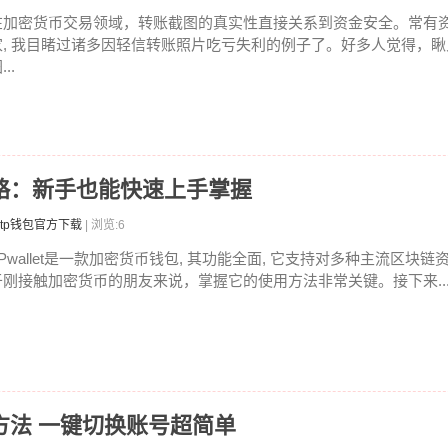
在加密货币交易领域，转账截图的真实性直接关系到资金安全。常有
家, 我目睹过诸多因轻信转账照片吃亏失利的例子了。好多人觉得，
...
全攻略：新手也能快速上手掌握
tp钱包官方下载
| 浏览:6
TPwallet是一款加密货币钱包, 其功能全面, 它支持对多种主流区块
于刚接触加密货币的朋友来说，掌握它的使用方法非常关键。接下来..
登录方法 一键切换账号超简单