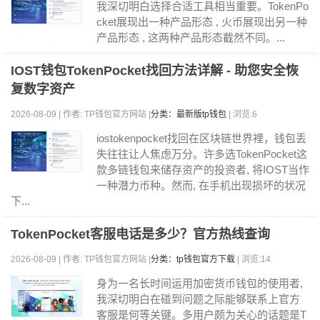
我深切明白选择合适工具相当重要。TokenPo
cket展现出一种产品形态 , 火币展现出另一种
产品形态 , 这两种产品形态截然不同。...
IOST钱包TokenPocket找回方法详解 - 助您安全恢
复数字资产
2026-08-09 | 作者: TP钱包官方网站 |
分类：最新版tp钱包
| 浏览:6
iostokenpocket找回在区块链世界裡，钱包丢
失往往让人焦虑万分。许多选TokenPocket这
款多链钱包来储存资产的投资者, 将IOST当作
一种潜力币种。然而, 在手机出现损坏的状况
下...
TokenPocket客服电话是多少？官方热线查询
2026-08-09 | 作者: TP钱包官方网站 |
分类：tp钱包官方下载
| 浏览:14
身为一名长时间运用加密货币钱包的使用者,
我深切明白在碰到问题之际能够联系上官方
客服是何等关键。多用户颇为关心的话题是T