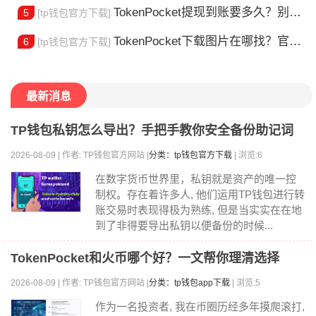
TokenPocket提现到账要多久？别把钱包当银行，看完这篇就懂了
5
[tp钱包官方下载]
TokenPocket下载图片在哪找？官方渠道最靠谱
6
[tp钱包官方下载]
最新消息
TP钱包私钥怎么导出？手把手教你安全备份助记词
2026-08-09 | 作者: TP钱包官方网站 |
分类：tp钱包官方下载
| 浏览:6
在数字货币世界里，私钥就是资产的唯一控
制权。存在着许多人, 他们运用TP钱包进行转
账交易时表现得极为熟练, 但是当实实在在地
到了非得要导出私钥以便备份的时候...
TokenPocket和火币哪个好？一文帮你理清选择
2026-08-09 | 作者: TP钱包官方网站 |
分类：tp钱包app下载
| 浏览:5
作为一名投资者, 我在币圈历经多年摸爬滚打,