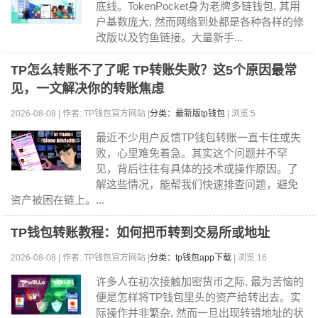
底线。TokenPocket身为老牌多链钱包, 其用
户基数庞大, 然而网络到处都是各种各样的修
改版以及钓鱼链接。大量新手...
TP怎么转账不了了呢 TP转账失败？这5个原因最常
见，一文解决你的转账焦虑
2026-08-08 | 作者: TP钱包官方网站 |
分类：最新版tp钱包
| 浏览:5
最近不少用户反馈TP钱包转账一直卡住或失
败，心里难免着急。其实这个问题并不罕
见，背后往往有具体的技术或操作原因。了
解这些情况，能帮我们快速排查问题，避免
资产被困在链上。...
TP钱包转账教程：如何把币转到交易所或地址
2026-08-08 | 作者: TP钱包官方网站 |
分类：tp钱包app下载
| 浏览:16
许多人在初次接触加密货币之际, 最为苦恼的
便是怎样将TP钱包里头的资产给转出去。实
际操作并非繁杂, 然而一旦出现转错地址的状