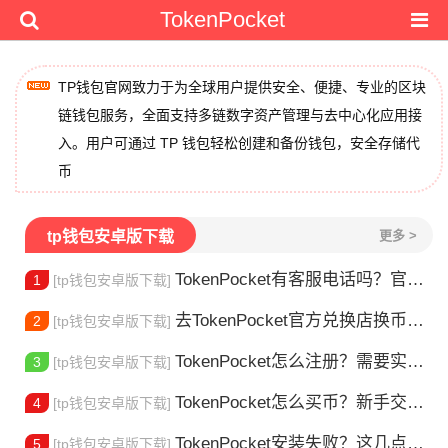
TokenPocket
TP钱包官网致力于为全球用户提供安全、便捷、专业的区块
链钱包服务，全面支持多链数字资产管理与去中心化应用接
入。用户可通过 TP 钱包轻松创建和备份钱包，安全存储代
币
tp钱包安卓版下载
更多 >
TokenPocket有客服电话吗？官方联系方式详解
1
[tp钱包安卓版下载]
去TokenPocket官方兑换店换币，这几个坑别再踩了
2
[tp钱包安卓版下载]
TokenPocket怎么注册？需要实名认证吗？
3
[tp钱包安卓版下载]
TokenPocket怎么买币？新手交易全流程详解
4
[tp钱包安卓版下载]
TokenPocket安装失败？这几点最常见
5
[tp钱包安卓版下载]