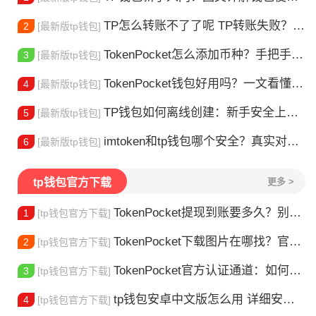
TP怎么转账不了了呢 TP转账失败？这5个原因最常见，一文解决你的转账焦虑
2
[最新版tp钱包]
TokenPocket怎么添加币种？手把手教你自定义代币
3
[最新版tp钱包]
TokenPocket钱包好用吗？一文看懂核心功能特点
4
[最新版tp钱包]
TP钱包如何离线创建：新手安全上链指南
5
[最新版tp钱包]
imtoken和tp钱包哪个安全？真实对比告诉你
6
[最新版tp钱包]
tp钱包官方下载
更多 >
TokenPocket提现到账要多久？别把钱包当银行，看完这篇就懂了
1
[tp钱包官方下载]
TokenPocket下载图片在哪找？官方渠道最靠谱
2
[tp钱包官方下载]
TokenPocket官方认证通道：如何找到真正的官方渠道
3
[tp钱包官方下载]
tp钱包安卓中文版怎么用 详细安装教程
4
[tp钱包官方下载]