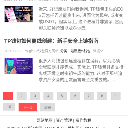
近来, 好些朋友们向我询问, TP钱包里头的EO
S要怎样弄才能拿出来, 进而化为现金, 或者变
成USDT。但实际上, 这个进程并非繁杂, 然而
却关联到跨链以及Gas费...
TP钱包如何离线创建：新手安全上链指南
2026-08-08 | 作者: TP钱包官方网站 |
分类：最新版tp钱包
| 浏览:21
很多人对钱包创建流程存在误解，以为必须
全程联网才能完成。实际上, TP钱包具备支持
离线环境之时密钥生成的能力, 这对于那些追
求资产安全的朋友而言是至关重要的。...
1
2
3
4
5
6
7
8
9
10
下一页
尾页
网站地图
|
资产管理
|
操作教程