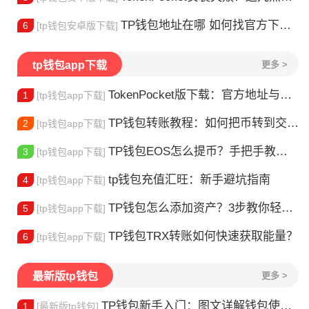
TP钱包地址在哪 如何找官方下载入口
6
[tp钱包安卓版下载]
tp钱包app下载
更多 >
TokenPocket版下载：官方地址与安装避坑指南
1
[tp钱包app下载]
TP钱包转账教程：如何把币转到交易所或地址
2
[tp钱包app下载]
TP钱包EOS怎么提币？手把手教你安全赎回
3
[tp钱包app下载]
tp钱包充值汇旺：新手避坑指南
4
[tp钱包app下载]
TP钱包怎么添加资产？3步教你轻松导入代币和NFT
5
[tp钱包app下载]
TP钱包TRX转账如何快速获取能量？
6
[tp钱包app下载]
最新版tp钱包
更多 >
TP钱包新手入门：图文详解钱包使用方法
1
[最新版tp钱包]