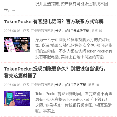
况并且选错链, 资产极有可能永远都找不回
来。...
TokenPocket有客服电话吗？官方联系方式详解
2026-08-08 | 作者: TP钱包官方网站 |
分类：tp钱包安卓版下载
| 浏览:19
身为一名于币圈历经多年摸爬滚打的资深玩
家, 我深切知晓, 钱包软件的安全性, 那可是我
们的生命线。不少人都在询问TokenPocket有
没有客服电话, 实际上在这个问题的背后...
TokenPocket提现到账要多久？别把钱包当银行，
看完这篇就懂了
2026-08-08 | 作者: TP钱包官方网站 |
分类：tp钱包官方下载
| 浏览:18
TokenPocket提现到账时间，看完这篇不再焦
虑有不少人在提及TokenPocket（TP钱包）
之际, 容易将其与传统银行绑定账户相互混淆
呢。事实上...