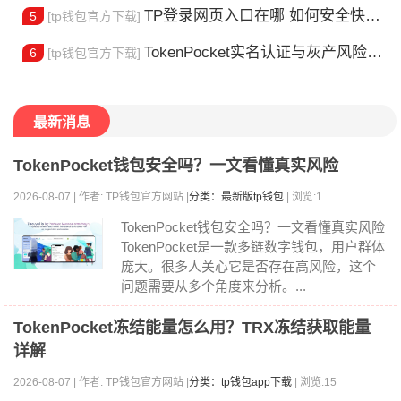
TP登录网页入口在哪 如何安全快速登陆平台
5
[tp钱包官方下载]
TokenPocket实名认证与灰产风险全解析
6
[tp钱包官方下载]
最新消息
TokenPocket钱包安全吗？一文看懂真实风险
2026-08-07 | 作者: TP钱包官方网站 |
分类：最新版tp钱包
| 浏览:1
TokenPocket钱包安全吗？一文看懂真实风险
TokenPocket是一款多链数字钱包，用户群体
庞大。很多人关心它是否存在高风险，这个
问题需要从多个角度来分析。...
TokenPocket冻结能量怎么用？TRX冻结获取能量
详解
2026-08-07 | 作者: TP钱包官方网站 |
分类：tp钱包app下载
| 浏览:15