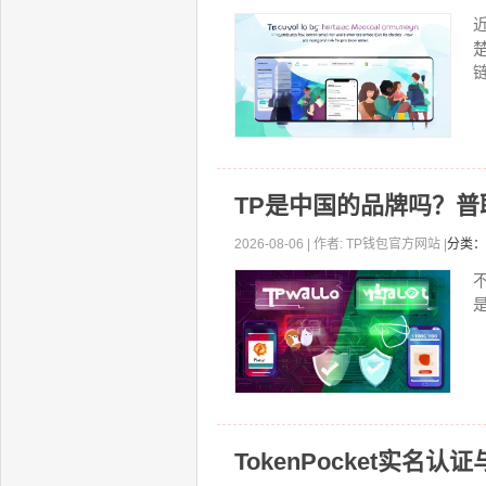
链
TP是中国的品牌吗？普联
2026-08-06 | 作者: TP钱包官方网站 |
分类：
不
TokenPocket实名