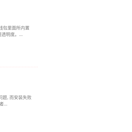
该钱包里面所内置
明度。...
的问题, 而安装失败
..