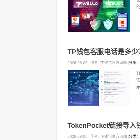
TP钱包客服电话是多
2026-08-06 | 作者: TP钱包官方网站 |
分类：
示
TokenPocket链接
2026-08-06 | 作者: TP钱包官方网站 |
分类：