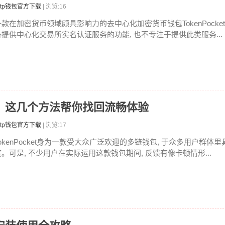
tp钱包官方下载
| 浏览:16
一款在加密货币领域颇具影响力的去中心化加密货币钱包TokenPocket
备提供中心化交易所实名认证服务的功能, 也不专注于提供此类服务...
包卡顿？这几个方法帮你找回流畅体验
tp钱包官方下载
| 浏览:17
TokenPocket身为一款受大众广泛欢迎的多链钱包, 于众多用户群体
度。可是, 不少用户在实际运用这款钱包期间, 反馈有像卡顿情形...