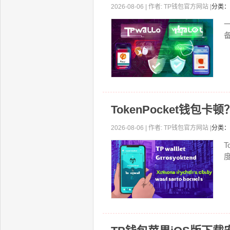
2026-08-06 | 作者: TP钱包官方网站 |
分类：
TokenPocket钱
2026-08-06 | 作者: TP钱包官方网站 |
分类：