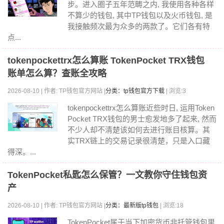
步。进入圈子五年范畴之内, 我使用各种各样
不算少的钱包, 其中TP钱包以及火币钱包, 是
我接触频次最为众多的两款了。它们各有特
点...
tokenpockettrx怎么算账 TokenPocket TRX钱包
账单怎么算？查账全攻略
2026-08-10 | 作者: TP钱包官方网站 |
分类：tp钱包官方下载
| 浏览:3
tokenpockettrx怎么算账近些时日, 运用Token
Pocket TRX钱包的男士愈发地多了起来, 然而
不少人却不清楚该如何去进行账目核算。其
实TRX链上的交易记录很清楚，只是入口藏
得深。...
TokenPocket私匙怎么保管？一文教你守住钱包资
产
2026-08-10 | 作者: TP钱包官方网站 |
分类：最新版tp钱包
| 浏览:18
TokenPocket属于当下加密货币非托管钱包里