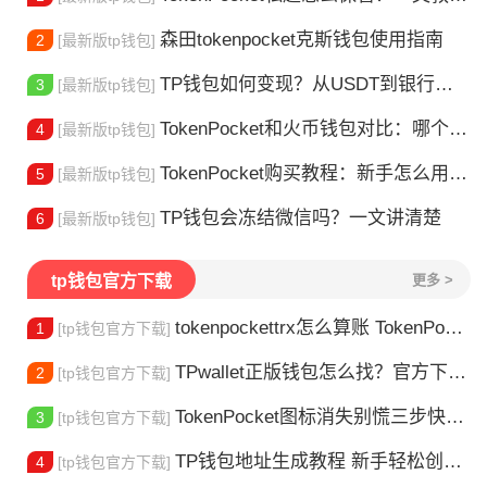
森田tokenpocket克斯钱包使用指南
2
[最新版tp钱包]
TP钱包如何变现？从USDT到银行卡的完整攻略
3
[最新版tp钱包]
TokenPocket和火币钱包对比：哪个更适合你？
4
[最新版tp钱包]
TokenPocket购买教程：新手怎么用TP钱包买币
5
[最新版tp钱包]
TP钱包会冻结微信吗？一文讲清楚
6
[最新版tp钱包]
tp钱包官方下载
更多 >
tokenpockettrx怎么算账 TokenPocket TRX钱包账单怎么算？查账全攻略
1
[tp钱包官方下载]
TPwallet正版钱包怎么找？官方下载渠道全解析
2
[tp钱包官方下载]
TokenPocket图标消失别慌三步快速找回你的钱包
3
[tp钱包官方下载]
TP钱包地址生成教程 新手轻松创建钱包
4
[tp钱包官方下载]