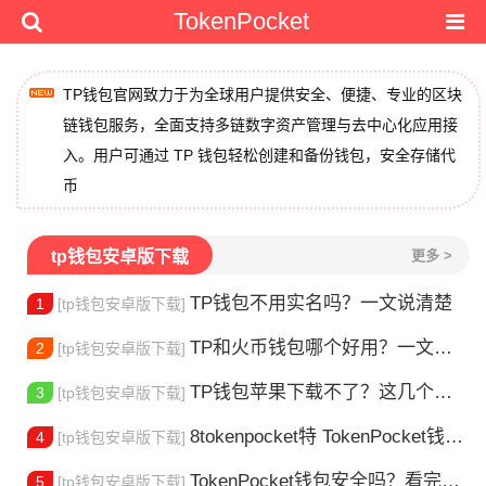
TokenPocket
TP钱包官网致力于为全球用户提供安全、便捷、专业的区块
链钱包服务，全面支持多链数字资产管理与去中心化应用接
入。用户可通过 TP 钱包轻松创建和备份钱包，安全存储代
币
tp钱包安卓版下载
更多 >
TP钱包不用实名吗？一文说清楚
1
[tp钱包安卓版下载]
TP和火币钱包哪个好用？一文帮你选对加密钱包
2
[tp钱包安卓版下载]
TP钱包苹果下载不了？这几个原因你得知道
3
[tp钱包安卓版下载]
8tokenpocket特 TokenPocket钱包特色功能详解，新手老手都该知道
4
[tp钱包安卓版下载]
TokenPocket钱包安全吗？看完这篇你就懂了
5
[tp钱包安卓版下载]