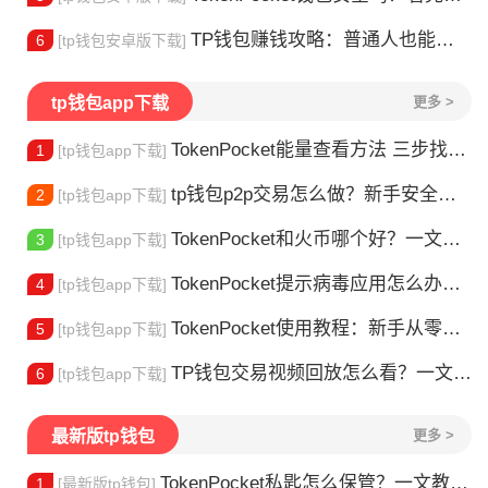
TP钱包赚钱攻略：普通人也能做的几种方式
6
[tp钱包安卓版下载]
tp钱包app下载
更多 >
TokenPocket能量查看方法 三步找到TRX能量余额
1
[tp钱包app下载]
tp钱包p2p交易怎么做？新手安全指南
2
[tp钱包app下载]
TokenPocket和火币哪个好？一文帮你理清选择
3
[tp钱包app下载]
TokenPocket提示病毒应用怎么办？原因全解析
4
[tp钱包app下载]
TokenPocket使用教程：新手从零学会钱包操作
5
[tp钱包app下载]
TP钱包交易视频回放怎么看？一文教你轻松找回
6
[tp钱包app下载]
最新版tp钱包
更多 >
TokenPocket私匙怎么保管？一文教你守住钱包资产
1
[最新版tp钱包]