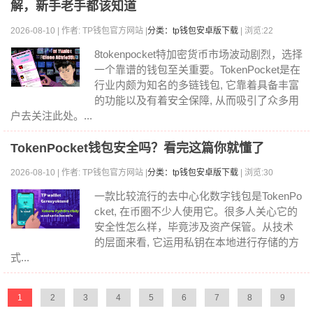
解，新手老手都该知道
2026-08-10 | 作者: TP钱包官方网站 |
分类：tp钱包安卓版下载
| 浏览:22
8tokenpocket特加密货币市场波动剧烈，选择
一个靠谱的钱包至关重要。TokenPocket是在
行业内颇为知名的多链钱包, 它靠着具备丰富
的功能以及有着安全保障, 从而吸引了众多用
户去关注此处。...
TokenPocket钱包安全吗？看完这篇你就懂了
2026-08-10 | 作者: TP钱包官方网站 |
分类：tp钱包安卓版下载
| 浏览:30
一款比较流行的去中心化数字钱包是TokenPo
cket, 在币圈不少人使用它。很多人关心它的
安全性怎么样，毕竟涉及资产保管。从技术
的层面来看, 它运用私钥在本地进行存储的方
式...
1
2
3
4
5
6
7
8
9