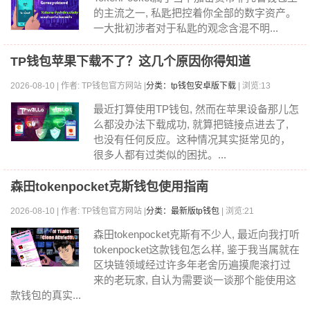
的主流之一, 私匙把控着你全部的数字资产。
一大批初涉者对于私匙的观念含混不明...
TP钱包苹果下载不了？这几个原因你得知道
2026-08-10 | 作者: TP钱包官方网站 |
分类：tp钱包安卓版下载
| 浏览:13
最近打算使用TP钱包, 然而在苹果设备那儿怎
么都没办法下载成功, 就算把链接点进去了,
也没有任何反应。这种情况其实挺常见的，
很多人都有过类似的困扰。...
森田tokenpocket克斯钱包使用指南
2026-08-10 | 作者: TP钱包官方网站 |
分类：最新版tp钱包
| 浏览:21
森田tokenpocket克斯有不少人, 最近向我打听
tokenpocket这款钱包怎么样, 鉴于我当属就在
区块链领域经过许多年老舍历遍摸爬滚打过
来的老玩家, 自认为需要谈一谈那个能使用这
款钱包的真实...