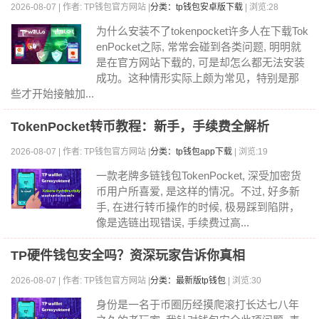
2026-08-07 | 作者: TP钱包官方网站 |
分类：tp钱包安卓版下载
| 浏览:28
为什么安装不了tokenpocket许多人在下载Tok
enPocket之际, 常常会碰到各类问题, 明明就
是在官方网站下载的, 可是却怎么都无法安装
成功。这种情形实际上颇为常见，特别是那
些才开始接触加...
TokenPocket转币教程：新手，手续费全解析
2026-08-07 | 作者: TP钱包官方网站 |
分类：tp钱包app下载
| 浏览:19
一款老牌多链钱包TokenPocket, 深受加密货
币用户所喜爱, 是这样的情况。不过, 好多新
手, 在进行转币操作的时候, 极易踩到陷阱，
像是选链出现错误, 手续费过高...
TP硬件钱包安全吗？资深玩家告诉你真相
2026-08-07 | 作者: TP钱包官方网站 |
分类：最新版tp钱包
| 浏览:30
身份是一名于币圈历经摸爬滚打长达七八年