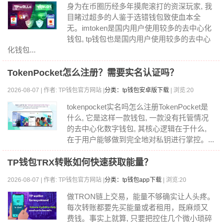
身为在币圈历经多年摸爬滚打的资深玩家, 我
目睹过超多的人鉴于选错钱包致使血本全
无。imtoken是国内用户使用较多的去中心化
钱包, tp钱包也是国内用户使用较多的去中心
化钱包...
TokenPocket怎么注册？需要实名认证吗？
2026-08-07 | 作者: TP钱包官方网站 |
分类：tp钱包安卓版下载
| 浏览:20
tokenpocket实名吗怎么注册TokenPocket是
什么, 它是这样一款钱包, 一款没有托管情况
的去中心化数字钱包, 其核心逻辑在于什么,
在于用户能够做到完全地对私钥进行掌控。...
TP钱包TRX转账如何快速获取能量？
2026-08-07 | 作者: TP钱包官方网站 |
分类：tp钱包app下载
| 浏览:20
做TRON链上交易，能量不够确实让人头疼。
每次转账都要先买能量或者租用，既麻烦又
费钱。事实上就算, 只要把控住几个微小琐碎