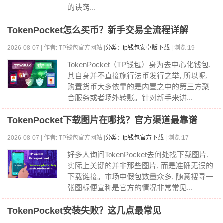
的诀窍...
TokenPocket怎么买币？新手交易全流程详解
2026-08-07 | 作者: TP钱包官方网站 |
分类：tp钱包安卓版下载
| 浏览:19
TokenPocket（TP钱包）身为去中心化钱包,
其自身并不直接施行法币发行之举, 所以呢,
购置货币大多依靠的是内置之中的第三方聚
合服务或者场外转账。针对新手来讲...
TokenPocket下载图片在哪找？官方渠道最靠谱
2026-08-07 | 作者: TP钱包官方网站 |
分类：tp钱包官方下载
| 浏览:17
好多人询问TokenPocket去何处找下载图片,
实际上关键的并非那些图片, 而是准确无误的
下载链接。市场中假包数量众多, 随意搜寻一
张图标便宣称是官方的情况非常常见...
TokenPocket安装失败？这几点最常见