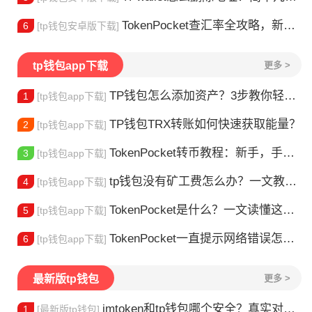
TokenPocket查汇率全攻略，新手一看就会
6
[tp钱包安卓版下载]
tp钱包app下载
更多 >
TP钱包怎么添加资产？3步教你轻松导入代币和NFT
1
[tp钱包app下载]
TP钱包TRX转账如何快速获取能量？
2
[tp钱包app下载]
TokenPocket转币教程：新手，手续费全解析
3
[tp钱包app下载]
tp钱包没有矿工费怎么办？一文教你解决转账问题
4
[tp钱包app下载]
TokenPocket是什么？一文读懂这款热门多链钱包
5
[tp钱包app下载]
TokenPocket一直提示网络错误怎么办？这几个方法帮你快速解决
6
[tp钱包app下载]
最新版tp钱包
更多 >
imtoken和tp钱包哪个安全？真实对比告诉你
1
[最新版tp钱包]