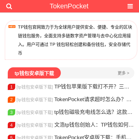
TokenPocket
TP钱包官网致力于为全球用户提供安全、便捷、专业的区块
链钱包服务，全面支持多链数字资产管理与去中心化应用接
入。用户可通过 TP 钱包轻松创建和备份钱包，安全存储代
币
tp钱包安卓版下载
更多 >
TP钱包苹果版下载打不开？三步解决下载问题
1
[tp钱包安卓版下载]
TokenPocket请求超时怎么办？这几招帮你快速解决
2
[tp钱包安卓版下载]
tp钱包磁吸充电线怎么选？这款真的好用
3
[tp钱包安卓版下载]
文浩tp钱包创始人：TP钱包如何改变数字资产管理
4
[tp钱包安卓版下载]
TokenPocket安卓版下载：手机多链钱包安装使用指南
5
[tp钱包安卓版下载]