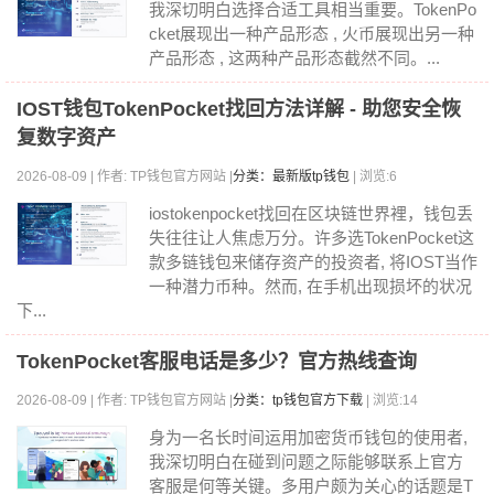
我深切明白选择合适工具相当重要。TokenPo
cket展现出一种产品形态 , 火币展现出另一种
产品形态 , 这两种产品形态截然不同。...
IOST钱包TokenPocket找回方法详解 - 助您安全恢
复数字资产
2026-08-09 | 作者: TP钱包官方网站 |
分类：最新版tp钱包
| 浏览:6
iostokenpocket找回在区块链世界裡，钱包丢
失往往让人焦虑万分。许多选TokenPocket这
款多链钱包来储存资产的投资者, 将IOST当作
一种潜力币种。然而, 在手机出现损坏的状况
下...
TokenPocket客服电话是多少？官方热线查询
2026-08-09 | 作者: TP钱包官方网站 |
分类：tp钱包官方下载
| 浏览:14
身为一名长时间运用加密货币钱包的使用者,
我深切明白在碰到问题之际能够联系上官方
客服是何等关键。多用户颇为关心的话题是T