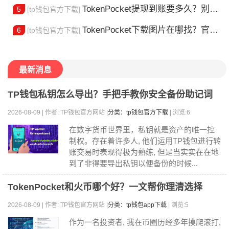
TokenPocket提现到账要多久？别把钱包当银行，看完这篇就懂了
5
[tp钱包官方下载]
TokenPocket下载图片在哪找？官方渠道最靠谱
6
[tp钱包官方下载]
最新消息
TP钱包私钥怎么导出？手把手教你安全备份助记词
2026-08-09 | 作者: TP钱包官方网站 |
分类：tp钱包官方下载
| 浏览:6
在数字货币世界里，私钥就是资产的唯一控
制权。存在着许多人, 他们运用TP钱包进行转
账交易时表现得极为熟练, 但是当实实在在地
到了非得要导出私钥以便备份的时候...
TokenPocket和火币哪个好？一文帮你理清选择
2026-08-09 | 作者: TP钱包官方网站 |
分类：tp钱包app下载
| 浏览:5
作为一名投资者, 我在币圈历经多年摸爬滚打,