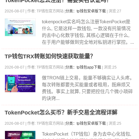
TokenPocket怎么注册？需要实名认证吗？
2026-08-07 | 作者: TP钱包官方网站 |
分类：tp钱包安卓版下载
| 浏览:27
tokenpocket实名吗怎么注册TokenPocket是
什么, 它是这样一款钱包, 一款没有托管情况
的去中心化数字钱包, 其核心逻辑在于什么,
在于用户能够做到完全地对私钥进行掌控。...
TP钱包TRX转账如何快速获取能量？
2026-08-07 | 作者: TP钱包官方网站 |
分类：tp钱包app下载
| 浏览:25
做TRON链上交易，能量不够确实让人头疼。
每次转账都要先买能量或者租用，既麻烦又
费钱。事实上就算, 只要把控住几个微小琐碎
的诀窍...
TokenPocket怎么买币？新手交易全流程详解
2026-08-07 | 作者: TP钱包官方网站 |
分类：tp钱包安卓版下载
| 浏览:25
TokenPocket（TP钱包）身为去中心化钱包,