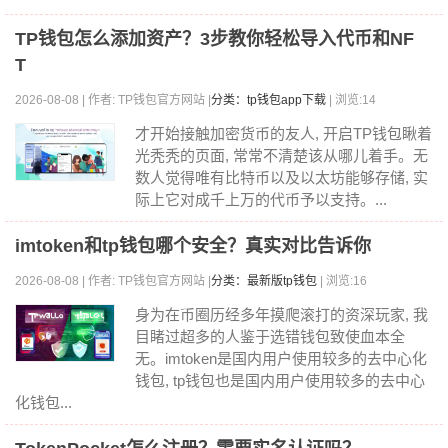
TP钱包怎么添加资产？3步教你轻松导入代币和NF
T
2026-08-08 | 作者: TP钱包官方网站 |
分类：tp钱包app下载
| 浏览:14
才开始接触加密货币的友人, 开启TP钱包瞅着
光秃秃的页面, 常常不清楚该从哪儿着手。无
数人觉得唯有比特币以及以太坊能够存储, 实
际上它对成千上万的代币予以支持。...
imtoken和tp钱包哪个安全？真实对比告诉你
2026-08-08 | 作者: TP钱包官方网站 |
分类：最新版tp钱包
| 浏览:16
身为在币圈历经多年摸爬滚打的资深玩家, 我
目睹过超多的人鉴于选错钱包致使血本全
无。imtoken是国内用户使用较多的去中心化
钱包, tp钱包也是国内用户使用较多的去中心
化钱包...