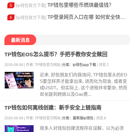
TP钱包里哪些币燃烧最值钱？
5
[tp钱包官方下载]
TP登录网页入口在哪 如何安全快速登陆平台
6
[tp钱包官方下载]
最新消息
TP钱包EOS怎么提币？手把手教你安全赎回
2026-08-08 | 作者: TP钱包官方网站 |
分类：tp钱包app下载
| 浏览:2
近来, 好些朋友们向我询问, TP钱包里头的EO
S要怎样弄才能拿出来, 进而化为现金, 或者变
成USDT。但实际上, 这个进程并非繁杂, 然而
却关联到跨链以及Gas费...
TP钱包如何离线创建：新手安全上链指南
2026-08-08 | 作者: TP钱包官方网站 |
分类：最新版tp钱包
| 浏览:8
很多人对钱包创建流程存在误解，以为必须