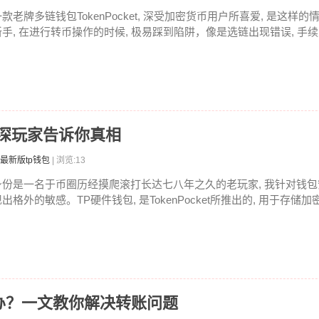
款老牌多链钱包TokenPocket, 深受加密货币用户所喜爱, 是这样的
新手, 在进行转币操作的时候, 极易踩到陷阱，像是选链出现错误, 手续费
资深玩家告诉你真相
最新版tp钱包
| 浏览:13
身份是一名于币圈历经摸爬滚打长达七八年之久的老玩家, 我针对钱包安
出格外的敏感。TP硬件钱包, 是TokenPocket所推出的, 用于存储加密
办？一文教你解决转账问题