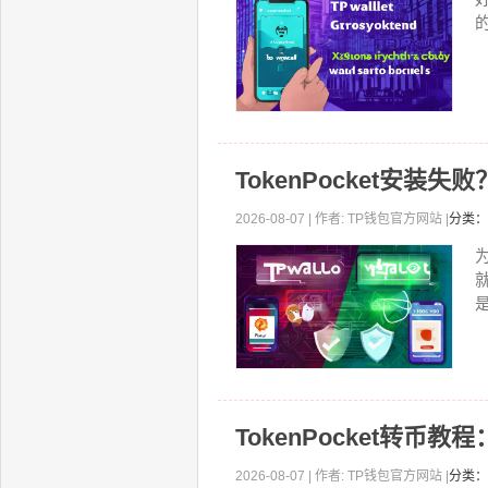
TokenPocket安装
2026-08-07 | 作者: TP钱包官方网站 |
分类：
为
TokenPocket转币
2026-08-07 | 作者: TP钱包官方网站 |
分类：