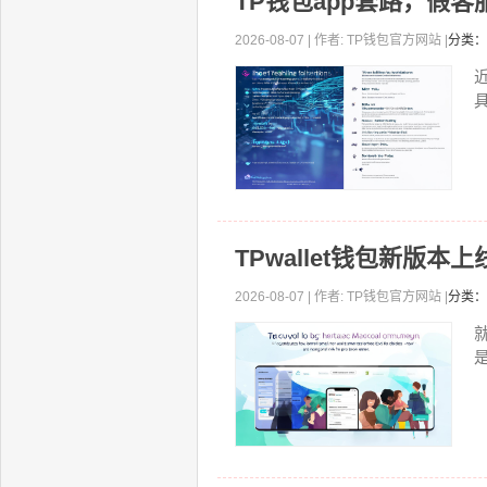
TP钱包app套路，假
2026-08-07 | 作者: TP钱包官方网站 |
分类：
TPwallet钱包新版
2026-08-07 | 作者: TP钱包官方网站 |
分类：
就