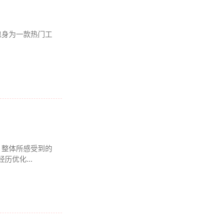
钱包身为一款热门工
 , 整体所感受到的
历优化...