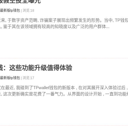
客服假空投全曝光
最新版tp钱包
| 浏览:18
近来, 于数字资产范畴, 诈骗案子展现出频繁发生的形势。当中, TP
具, 鉴于其在该领域拥有较高的知晓度以及广泛的用户群体...
本上线：这些功能升级值得体验
最新版tp钱包
| 浏览:17
在最近, 我碰到了TPwallet钱包的新版本 , 在对其展开深入体验过后
是, 这次更新确实是花费了一番气力。从界面的设计开始 , 一直到功能经