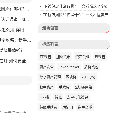
楚
TP钱包是什么背景？一文看懂这个多链
片在哪找？官方渠道最靠谱
钱包的来头
TP钱包风险管控是什么？一文看懂资产
通道：如何找到真正的官方渠道
安全核心
最新留言
么用 详细安装教程
略：新手也能快速上手掌握
标签列表
币燃烧最值钱？
TP钱包
加密货币
资产管理
热钱包
如何安全快速登陆平台
资产安全
TokenPocket
多链钱包
数字资产管理
区块链
去中心化
数字资产
手续费
区块链网络
Gas费
转账
去中心化钱包
转账手续费
助记词
数字货币
片, 而是准确无误