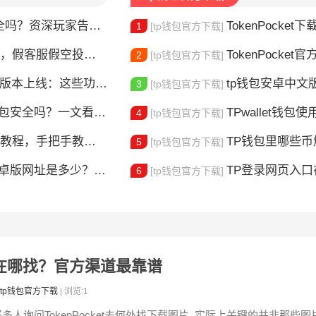
？资深玩家告诉你真相
TokenPocket下载图
1
[tp钱包官方下载]
，假客服假空投全曝光
TokenPocket官方认证
2
[tp钱包官方下载]
本上线：这些功能升级值得体验
tp钱包安卓中文版怎
3
[tp钱包官方下载]
钱包安全吗？一文看懂真实风险
TPwallet钱包使用全攻
4
[tp钱包官方下载]
，手把手教你完成身份验证
TP钱包里哪些
5
[tp钱包官方下载]
版网址是多少？一文教你安全下载
TP登录网页入口在哪 
6
[tp钱包官方下载]
图片在哪找？官方渠道最靠谱
tp钱包官方下载
| 浏览:1
好多人询问TokenPocket去何处找下载图片, 实际上关键的并非那些图