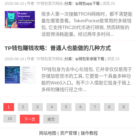
2026-08-10 | 作者: TP钱包官方网站 |
分类：tp钱包app下载
| 浏览:25
很多人第一次接触TRON网络时，都不清楚能
量在哪里查看。TokenPocket是常用的多链钱
包, 它支持TRC20代币进行转账, 然而转账的
话就得消耗能量。经过两年多时间...
TP钱包赚钱攻略：普通人也能做的几种方式
2026-08-10 | 作者: TP钱包官方网站 |
分类：tp钱包安卓版下载
| 浏览:23
TP钱包身为去中心化钱包, 它并非仅仅是用于
存储加密货币的工具, 它更是一个具备多种功
能的Web3入口。有不少人借助它投身于链上
多样的赚钱行径之中...
1
2
3
4
5
6
7
8
9
10
下一页
尾页
网站地图
|
资产管理
|
操作教程