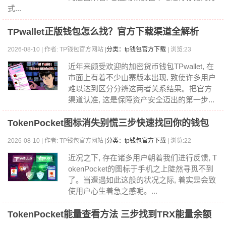
式...
TPwallet正版钱包怎么找？官方下载渠道全解析
2026-08-10 | 作者: TP钱包官方网站 |
分类：tp钱包官方下载
| 浏览:23
近年来颇受欢迎的加密货币钱包TPwallet, 在
市面上有着不少山寨版本出现, 致使许多用户
难以达到区分分辨这两者关系结果。把官方
渠道认准, 这是保障资产安全迈出的第一步...
TokenPocket图标消失别慌三步快速找回你的钱包
2026-08-10 | 作者: TP钱包官方网站 |
分类：tp钱包官方下载
| 浏览:22
近况之下, 存在诸多用户朝着我们进行反馈, T
okenPocket的图标于手机之上陡然寻觅不到
了。当遭遇如此这般的状况之际, 着实是会致
使用户心生着急之感呢。...
TokenPocket能量查看方法 三步找到TRX能量余额