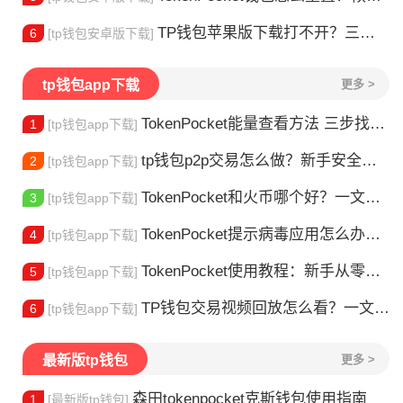
TP钱包苹果版下载打不开？三步解决下载问题
6
[tp钱包安卓版下载]
tp钱包app下载
更多 >
TokenPocket能量查看方法 三步找到TRX能量余额
1
[tp钱包app下载]
tp钱包p2p交易怎么做？新手安全指南
2
[tp钱包app下载]
TokenPocket和火币哪个好？一文帮你理清选择
3
[tp钱包app下载]
TokenPocket提示病毒应用怎么办？原因全解析
4
[tp钱包app下载]
TokenPocket使用教程：新手从零学会钱包操作
5
[tp钱包app下载]
TP钱包交易视频回放怎么看？一文教你轻松找回
6
[tp钱包app下载]
最新版tp钱包
更多 >
森田tokenpocket克斯钱包使用指南
1
[最新版tp钱包]