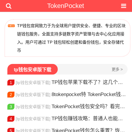
TokenPocket
TP钱包官网致力于为全球用户提供安全、便捷、专业的区块
链钱包服务，全面支持多链数字资产管理与去中心化应用接
入。用户可通过 TP 钱包轻松创建和备份钱包，安全存储代
币
tp钱包安卓版下载
更多 >
TP钱包苹果下载不了？这几个原因你得知道
1
[tp钱包安卓版下载]
8tokenpocket特 TokenPocket钱包特色功能详解，新手老手都该知道
2
[tp钱包安卓版下载]
TokenPocket钱包安全吗？看完这篇你就懂了
3
[tp钱包安卓版下载]
TP钱包赚钱攻略：普通人也能做的几种方式
4
[tp钱包安卓版下载]
TokenPocket钱包怎么重置？恢复出厂设置方法详解
5
[tp钱包安卓版下载]