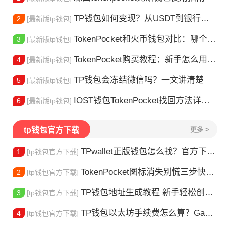
TP钱包如何变现？从USDT到银行卡的完整攻略
2
[最新版tp钱包]
TokenPocket和火币钱包对比：哪个更适合你？
3
[最新版tp钱包]
TokenPocket购买教程：新手怎么用TP钱包买币
4
[最新版tp钱包]
TP钱包会冻结微信吗？一文讲清楚
5
[最新版tp钱包]
IOST钱包TokenPocket找回方法详解 - 助您安全恢复数字资产
6
[最新版tp钱包]
tp钱包官方下载
更多 >
TPwallet正版钱包怎么找？官方下载渠道全解析
1
[tp钱包官方下载]
TokenPocket图标消失别慌三步快速找回你的钱包
2
[tp钱包官方下载]
TP钱包地址生成教程 新手轻松创建钱包
3
[tp钱包官方下载]
TP钱包以太坊手续费怎么算？Gas 费省钱全攻略
4
[tp钱包官方下载]