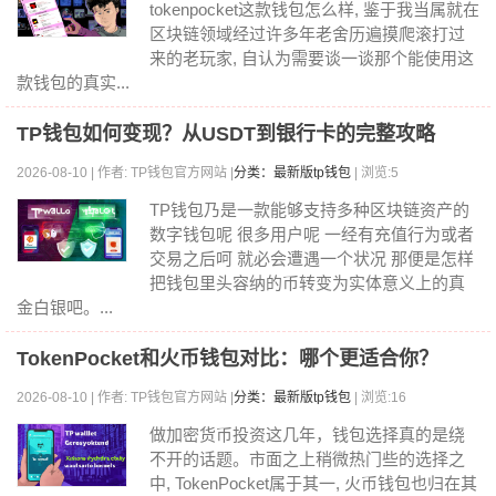
tokenpocket这款钱包怎么样, 鉴于我当属就在
区块链领域经过许多年老舍历遍摸爬滚打过
来的老玩家, 自认为需要谈一谈那个能使用这
款钱包的真实...
TP钱包如何变现？从USDT到银行卡的完整攻略
2026-08-10 | 作者: TP钱包官方网站 |
分类：最新版tp钱包
| 浏览:5
TP钱包乃是一款能够支持多种区块链资产的
数字钱包呢 很多用户呢 一经有充值行为或者
交易之后呵 就必会遭遇一个状况 那便是怎样
把钱包里头容纳的币转变为实体意义上的真
金白银吧。...
TokenPocket和火币钱包对比：哪个更适合你？
2026-08-10 | 作者: TP钱包官方网站 |
分类：最新版tp钱包
| 浏览:16
做加密货币投资这几年，钱包选择真的是绕
不开的话题。市面之上稍微热门些的选择之
中, TokenPocket属于其一, 火币钱包也归在其