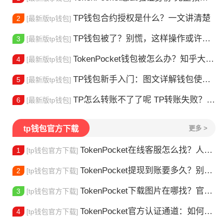
TP钱包合约授权是什么？一文讲清楚
2
[最新版tp钱包]
TP钱包被了？别慌，这样操作或许能找回
3
[最新版tp钱包]
TokenPocket钱包被怎么办？知乎大神防攻略
4
[最新版tp钱包]
TP钱包新手入门：图文详解钱包使用方法
5
[最新版tp钱包]
TP怎么转账不了了呢 TP转账失败？这5个原因最常见，一文解决你的转账焦虑
6
[最新版tp钱包]
tp钱包官方下载
更多 >
TokenPocket在线客服怎么找？人工客服快速接入攻略
1
[tp钱包官方下载]
TokenPocket提现到账要多久？别把钱包当银行，看完这篇就懂了
2
[tp钱包官方下载]
TokenPocket下载图片在哪找？官方渠道最靠谱
3
[tp钱包官方下载]
TokenPocket官方认证通道：如何找到真正的官方渠道
4
[tp钱包官方下载]