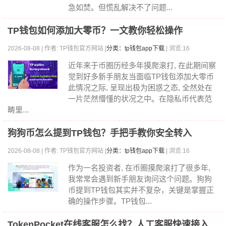
急如焚。但慌乱解决不了问题...
TP钱包如何添加大零币？一文教你轻松操作
2026-08-08 | 作者: TP钱包官方网站 |
分类：tp钱包app下载
| 浏览:16
近年来于币圈历经多年摸爬滚打, 在此期间察
觉到好多新手朋友当面临TP钱包添加大零币
此情况之际, 呈现出极为困惑之态, 全然处在
一片茫然懵懂的状况之中。在隐私币代表范
畴里...
狗狗币怎么提到TP钱包？手把手教你安全转入
2026-08-08 | 作者: TP钱包官方网站 |
分类：tp钱包app下载
| 浏览:16
作为一名投资者, 在币圈摸爬滚打了很多年,
我常常会遇到新手朋友询问这个问题。狗狗
币提到TP钱包其实并不复杂，关键是掌握正
确的操作步骤。TP钱包...
TokenPocket在线客服怎么找？人工客服快速接入