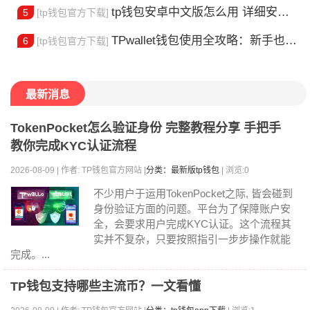
tp钱包安卓中文版怎么用 详细安装教程
5
[tp钱包官方下载]
TPwallet钱包使用全攻略：新手也能快速上手掌握
6
[tp钱包官方下载]
最新消息
TokenPocket怎么验证身份 完整教程分享 手把手
教你完成KYC认证流程
2026-08-09 | 作者: TP钱包官方网站 |
分类：最新版tp钱包
| 浏览:0
不少用户于运用TokenPocket之际, 皆会碰到
身份验证方面的问题。平台为了保障账户安
全，会要求用户完成KYC认证。这个流程其
实并不复杂，只要按照指引一步步操作就能
完成。...
TP钱包支持哪些主流币？一文看懂