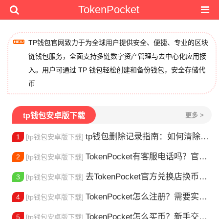
TokenPocket
TP钱包官网致力于为全球用户提供安全、便捷、专业的区块
链钱包服务，全面支持多链数字资产管理与去中心化应用接
入。用户可通过 TP 钱包轻松创建和备份钱包，安全存储代
币
tp钱包安卓版下载
更多 >
tp钱包删除记录指南：如何清除交易历史
1
[tp钱包安卓版下载]
TokenPocket有客服电话吗？官方联系方式详解
2
[tp钱包安卓版下载]
去TokenPocket官方兑换店换币，这几个坑别再踩了
3
[tp钱包安卓版下载]
TokenPocket怎么注册？需要实名认证吗？
4
[tp钱包安卓版下载]
TokenPocket怎么买币？新手交易全流程详解
5
[tp钱包安卓版下载]