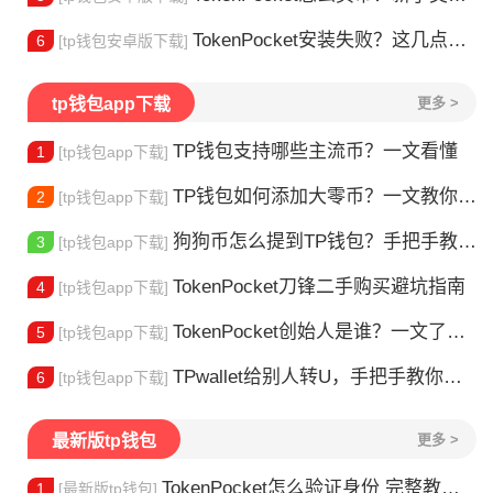
TokenPocket安装失败？这几点最常见
6
[tp钱包安卓版下载]
tp钱包app下载
更多 >
TP钱包支持哪些主流币？一文看懂
1
[tp钱包app下载]
TP钱包如何添加大零币？一文教你轻松操作
2
[tp钱包app下载]
狗狗币怎么提到TP钱包？手把手教你安全转入
3
[tp钱包app下载]
TokenPocket刀锋二手购买避坑指南
4
[tp钱包app下载]
TokenPocket创始人是谁？一文了解李旭的加密钱包之路
5
[tp钱包app下载]
TPwallet给别人转U，手把手教你安全转账
6
[tp钱包app下载]
最新版tp钱包
更多 >
TokenPocket怎么验证身份 完整教程分享 手把手教你完成KYC认证流程
1
[最新版tp钱包]