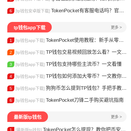
TokenPocket有客服电话吗？官方联系方式详解
6
[tp钱包安卓版下载]
tp钱包app下载
更多 >
TokenPocket使用教程：新手从零学会钱包操作
1
[tp钱包app下载]
TP钱包交易视频回放怎么看？一文教你轻松找回
2
[tp钱包app下载]
TP钱包支持哪些主流币？一文看懂
3
[tp钱包app下载]
TP钱包如何添加大零币？一文教你轻松操作
4
[tp钱包app下载]
狗狗币怎么提到TP钱包？手把手教你安全转入
5
[tp钱包app下载]
TokenPocket刀锋二手购买避坑指南
6
[tp钱包app下载]
最新版tp钱包
更多 >
TokenPocket怎么提现？教你把币安全换成现金
1
[最新版tp钱包]