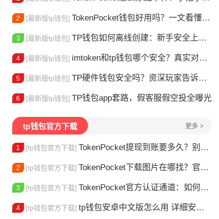
TokenPocket钱包好用吗？一文看懂核心功能特点
2
[最新版tp钱包]
TP钱包如何离线创建：新手安全上链指南
3
[最新版tp钱包]
imtoken和tp钱包哪个安全？真实对比告诉你
4
[最新版tp钱包]
TP硬件钱包安全吗？资深玩家告诉你真相
5
[最新版tp钱包]
TP钱包app套路，假客服假空投全曝光
6
[最新版tp钱包]
tp钱包官方下载
更多 >
TokenPocket提现到账要多久？别把钱包当银行，看完这篇就懂了
1
[tp钱包官方下载]
TokenPocket下载图片在哪找？官方渠道最靠谱
2
[tp钱包官方下载]
TokenPocket官方认证通道：如何找到真正的官方渠道
3
[tp钱包官方下载]
tp钱包安卓中文版怎么用 详细安装教程
4
[tp钱包官方下载]