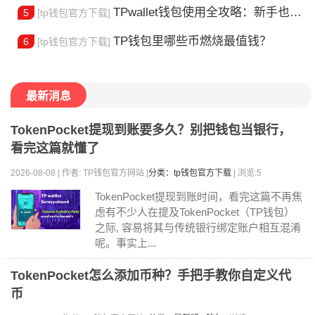
TPwallet钱包使用全攻略：新手也能快速上手掌握
5
[tp钱包官方下载]
TP钱包里哪些币燃烧最值钱？
6
[tp钱包官方下载]
最新消息
TokenPocket提现到账要多久？别把钱包当银行，
看完这篇就懂了
2026-08-08 | 作者: TP钱包官方网站 |
分类：tp钱包官方下载
| 浏览:5
TokenPocket提现到账时间，看完这篇不再焦
虑有不少人在提及TokenPocket（TP钱包）
之际, 容易将其与传统银行绑定账户相互混淆
呢。事实上...
TokenPocket怎么添加币种？手把手教你自定义代
币