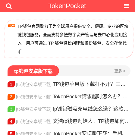
TokenPocket
TP钱包官网致力于为全球用户提供安全、便捷、专业的区块
链钱包服务，全面支持多链数字资产管理与去中心化应用接
入。用户可通过 TP 钱包轻松创建和备份钱包，安全存储代
币
tp钱包安卓版下载
更多 >
TP钱包苹果版下载打不开？三步解决下载问题
1
[tp钱包安卓版下载]
TokenPocket请求超时怎么办？这几招帮你快速解决
2
[tp钱包安卓版下载]
tp钱包磁吸充电线怎么选？这款真的好用
3
[tp钱包安卓版下载]
文浩tp钱包创始人：TP钱包如何改变数字资产管理
4
[tp钱包安卓版下载]
TokenPocket安卓版下载：手机多链钱包安装使用指南
5
[tp钱包安卓版下载]