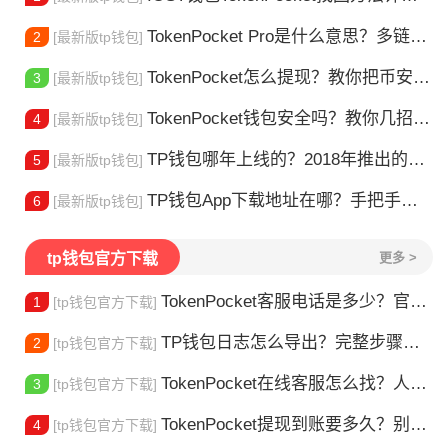
TokenPocket Pro是什么意思？多链钱包新手指南
2
[最新版tp钱包]
TokenPocket怎么提现？教你把币安全换成现金
3
[最新版tp钱包]
TokenPocket钱包安全吗？教你几招自查
4
[最新版tp钱包]
TP钱包哪年上线的？2018年推出的多链钱包全解析
5
[最新版tp钱包]
TP钱包App下载地址在哪？手把手教你安全下载
6
[最新版tp钱包]
tp钱包官方下载
更多 >
TokenPocket客服电话是多少？官方热线查询
1
[tp钱包官方下载]
TP钱包日志怎么导出？完整步骤教你轻松获取
2
[tp钱包官方下载]
TokenPocket在线客服怎么找？人工客服快速接入攻略
3
[tp钱包官方下载]
TokenPocket提现到账要多久？别把钱包当银行，看完这篇就懂了
4
[tp钱包官方下载]