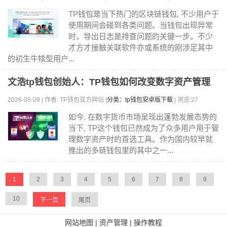
TP钱包是当下热门的区块链钱包, 不少用户于
使用期间会碰到各类问题。当钱包出现异常
时，导出日志是排查问题的关键一步。不少
才方才接触关联软件亦或系统的刚涉足其中
的初生牛犊型用户...
文浩tp钱包创始人：TP钱包如何改变数字资产管理
2026-08-09 | 作者: TP钱包官方网站 |
分类：tp钱包安卓版下载
| 浏览:27
如今, 在数字货币市场呈现出蓬勃发展态势的
当下, TP这个钱包已然成为了众多用户用于管
理数字资产时的首选工具。作为国内较早就
推出的多链钱包里的其中之一...
1
2
3
4
5
6
7
8
9
10
下一页
尾页
网站地图
|
资产管理
|
操作教程