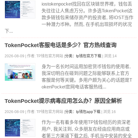
iostokenpocket找回在区块链世界裡，钱包丢
失往往让人焦虑万分。许多选TokenPocket这
款多链钱包来储存资产的投资者, 将IOST当作
一种潜力币种。然而, 在手机出现损坏的状况
下...
TokenPocket客服电话是多少？官方热线查询
2026-08-09 | 作者: TP钱包官方网站 |
分类：tp钱包官方下载
| 浏览:14
身为一名长时间运用加密货币钱包的使用者,
我深切明白在碰到问题之际能够联系上官方
客服是何等关键。多用户颇为关心的话题是T
okenPocket官网电话客服热线...
TokenPocket提示病毒应用怎么办？原因全解析
2026-08-09 | 作者: TP钱包官方网站 |
分类：tp钱包app下载
| 浏览:16
作为一名有着多年使用TP钱包经历的资深老
用户, 我关注到, 众多朋友在经由应用商店或
者第三方渠道下载之后, 手机当中安装的安全