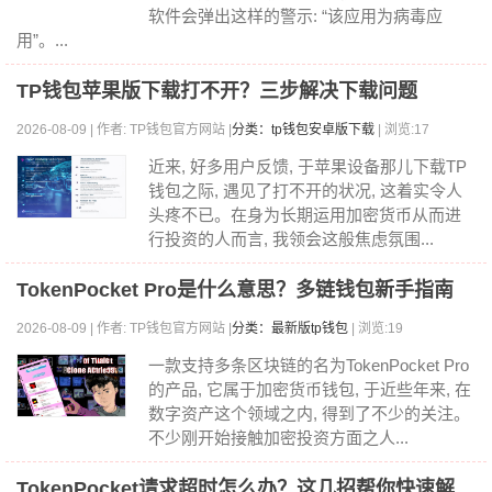
软件会弹出这样的警示: “该应用为病毒应
用”。...
TP钱包苹果版下载打不开？三步解决下载问题
2026-08-09 | 作者: TP钱包官方网站 |
分类：tp钱包安卓版下载
| 浏览:17
近来, 好多用户反馈, 于苹果设备那儿下载TP
钱包之际, 遇见了打不开的状况, 这着实令人
头疼不已。在身为长期运用加密货币从而进
行投资的人而言, 我领会这般焦虑氛围...
TokenPocket Pro是什么意思？多链钱包新手指南
2026-08-09 | 作者: TP钱包官方网站 |
分类：最新版tp钱包
| 浏览:19
一款支持多条区块链的名为TokenPocket Pro
的产品, 它属于加密货币钱包, 于近些年来, 在
数字资产这个领域之内, 得到了不少的关注。
不少刚开始接触加密投资方面之人...
TokenPocket请求超时怎么办？这几招帮你快速解