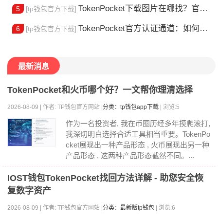
TokenPocket下载图片在哪找？官方渠道最靠谱
5
[tp钱包官方下载]
TokenPocket官方认证通道：如何找到真正的官方渠道
6
[tp钱包官方下载]
最新消息
TokenPocket和火币哪个好？一文帮你理清选择
2026-08-09 | 作者: TP钱包官方网站 |
分类：tp钱包app下载
| 浏览:5
作为一名投资者, 我在币圈历经多年摸爬滚打,
我深切明白选择合适工具相当重要。TokenPo
cket展现出一种产品形态 , 火币展现出另一种
产品形态 , 这两种产品形态截然不同。...
IOST钱包TokenPocket找回方法详解 - 助您安全恢
复数字资产
2026-08-09 | 作者: TP钱包官方网站 |
分类：最新版tp钱包
| 浏览:6