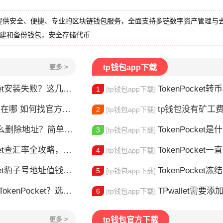
提供安全、便捷、专业的区块链钱包服务，全面支持多链数字资产管理与
创建和备份钱包，安全存储代币
更多 >
tp钱包app下载
et安装失败？这几点最常见
TokenPocket转币教
1
[tp钱包app下载]
哪 如何找官方下载入口
tp钱包没有矿工费怎么办
2
[tp钱包app下载]
删除地址？简单几步教你移除多余钱包
TokenPocket是什么？
3
[tp钱包app下载]
et查汇率全攻略，新手一看就会
TokenPocket一直提示网络错误
4
[tp钱包app下载]
豹子号地址值钱吗？新手看完这篇就懂了
TokenPocket冻结能量怎
5
[tp钱包app下载]
nPocket？选对钱包很重要
TPwallet需要添加trx吗 TPw
6
[tp钱包app下载]
更多 >
tp钱包官方下载