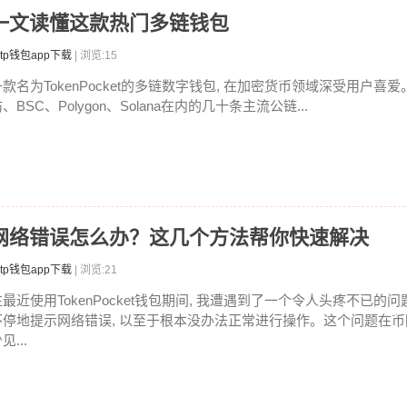
什么？一文读懂这款热门多链钱包
tp钱包app下载
| 浏览:15
一款名为TokenPocket的多链数字钱包, 在加密货币领域深受用户喜
、BSC、Polygon、Solana在内的几十条主流公链...
直提示网络错误怎么办？这几个方法帮你快速解决
tp钱包app下载
| 浏览:21
在最近使用TokenPocket钱包期间, 我遭遇到了一个令人头疼不已的问
不停地提示网络错误, 以至于根本没办法正常进行操作。这个问题在
见...