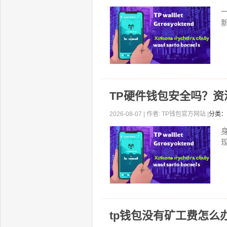
一
TP硬件钱包安全吗？
2026-08-07 | 作者: TP钱包官方网站 |
分类：
现
tp钱包没有矿工费怎么