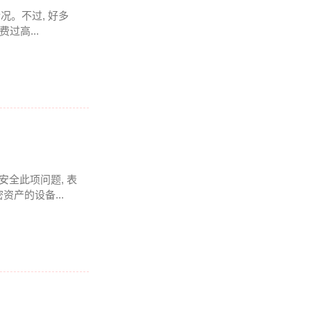
情况。不过, 好多
过高...
全此项问题, 表
资产的设备...