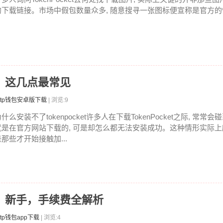
的下载链接。市场中假包数量众多, 随意搜寻一张图标便宣称是官方的情
失败？这几点最常见
tp钱包安卓版下载
| 浏览:9
什么安装不了tokenpocket许多人在下载TokenPocket之际, 常常
就是在官方网站下载的, 可是却怎么都无法安装成功。这种情形实际
是那些才开始接触加...
教程：新手，手续费全解析
tp钱包app下载
| 浏览:4