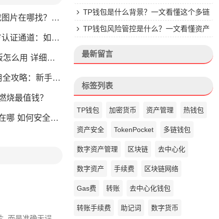
楚
TP钱包是什么背景？一文看懂这个多链
片在哪找？官方渠道最靠谱
钱包的来头
TP钱包风险管控是什么？一文看懂资产
通道：如何找到真正的官方渠道
安全核心
最新留言
么用 详细安装教程
略：新手也能快速上手掌握
标签列表
币燃烧最值钱？
TP钱包
加密货币
资产管理
热钱包
如何安全快速登陆平台
资产安全
TokenPocket
多链钱包
数字资产管理
区块链
去中心化
数字资产
手续费
区块链网络
Gas费
转账
去中心化钱包
转账手续费
助记词
数字货币
片, 而是准确无误