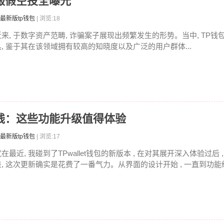
客服假空投全曝光
最新版tp钱包
| 浏览:18
近来, 于数字资产范畴, 诈骗案子展现出频繁发生的形势。当中, TP
具, 鉴于其在该领域拥有较高的知晓度以及广泛的用户群体...
本上线：这些功能升级值得体验
最新版tp钱包
| 浏览:17
在最近, 我碰到了TPwallet钱包的新版本 , 在对其展开深入体验过后
是, 这次更新确实是花费了一番气力。从界面的设计开始 , 一直到功能经