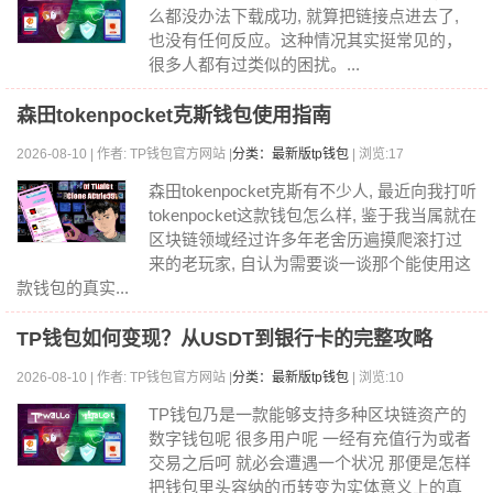
么都没办法下载成功, 就算把链接点进去了,
也没有任何反应。这种情况其实挺常见的，
很多人都有过类似的困扰。...
森田tokenpocket克斯钱包使用指南
2026-08-10 | 作者: TP钱包官方网站 |
分类：最新版tp钱包
| 浏览:17
森田tokenpocket克斯有不少人, 最近向我打听
tokenpocket这款钱包怎么样, 鉴于我当属就在
区块链领域经过许多年老舍历遍摸爬滚打过
来的老玩家, 自认为需要谈一谈那个能使用这
款钱包的真实...
TP钱包如何变现？从USDT到银行卡的完整攻略
2026-08-10 | 作者: TP钱包官方网站 |
分类：最新版tp钱包
| 浏览:10
TP钱包乃是一款能够支持多种区块链资产的
数字钱包呢 很多用户呢 一经有充值行为或者
交易之后呵 就必会遭遇一个状况 那便是怎样
把钱包里头容纳的币转变为实体意义上的真