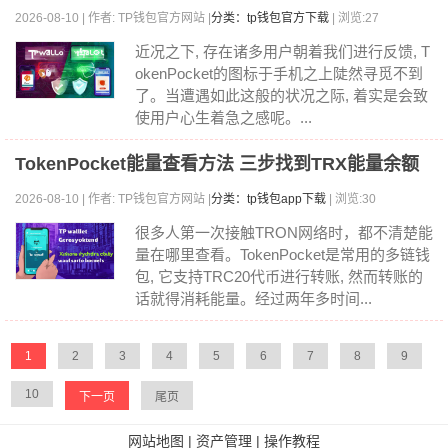
2026-08-10 | 作者: TP钱包官方网站 |
分类：tp钱包官方下载
| 浏览:27
近况之下, 存在诸多用户朝着我们进行反馈, T
okenPocket的图标于手机之上陡然寻觅不到
了。当遭遇如此这般的状况之际, 着实是会致
使用户心生着急之感呢。...
TokenPocket能量查看方法 三步找到TRX能量余额
2026-08-10 | 作者: TP钱包官方网站 |
分类：tp钱包app下载
| 浏览:30
很多人第一次接触TRON网络时，都不清楚能
量在哪里查看。TokenPocket是常用的多链钱
包, 它支持TRC20代币进行转账, 然而转账的
话就得消耗能量。经过两年多时间...
1
2
3
4
5
6
7
8
9
10
下一页
尾页
网站地图
|
资产管理
|
操作教程