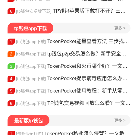
TP钱包苹果版下载打不开？三步解决下载问题
6
[tp钱包安卓版下载]
tp钱包app下载
更多 >
TokenPocket能量查看方法 三步找到TRX能量余额
1
[tp钱包app下载]
tp钱包p2p交易怎么做？新手安全指南
2
[tp钱包app下载]
TokenPocket和火币哪个好？一文帮你理清选择
3
[tp钱包app下载]
TokenPocket提示病毒应用怎么办？原因全解析
4
[tp钱包app下载]
TokenPocket使用教程：新手从零学会钱包操作
5
[tp钱包app下载]
TP钱包交易视频回放怎么看？一文教你轻松找回
6
[tp钱包app下载]
最新版tp钱包
更多 >
TokenPocket私匙怎么保管？一文教你守住钱包资产
1
[最新版tp钱包]