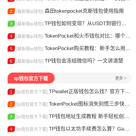
森田tokenpocket克斯钱包使用指南
2
[最新版tp钱包]
TP钱包如何变现？从USDT到银行卡的完整攻略
3
[最新版tp钱包]
TokenPocket和火币钱包对比：哪个更适合你？
4
[最新版tp钱包]
TokenPocket购买教程：新手怎么用TP钱包买币
5
[最新版tp钱包]
TP钱包会冻结微信吗？一文讲清楚
6
[最新版tp钱包]
tp钱包官方下载
更多 >
TPwallet正版钱包怎么找？官方下载渠道全解析
1
[tp钱包官方下载]
TokenPocket图标消失别慌三步快速找回你的钱包
2
[tp钱包官方下载]
TP钱包地址生成教程 新手轻松创建钱包
3
[tp钱包官方下载]
TP钱包以太坊手续费怎么算？Gas 费省钱全攻略
4
[tp钱包官方下载]