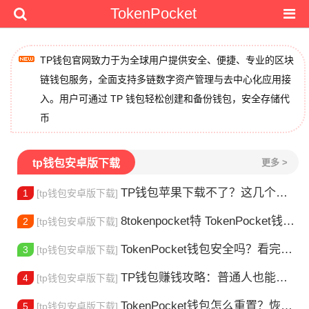
TokenPocket
TP钱包官网致力于为全球用户提供安全、便捷、专业的区块
链钱包服务，全面支持多链数字资产管理与去中心化应用接
入。用户可通过 TP 钱包轻松创建和备份钱包，安全存储代
币
tp钱包安卓版下载
更多 >
TP钱包苹果下载不了？这几个原因你得知道
1
[tp钱包安卓版下载]
8tokenpocket特 TokenPocket钱包特色功能详解，新手老手都该知道
2
[tp钱包安卓版下载]
TokenPocket钱包安全吗？看完这篇你就懂了
3
[tp钱包安卓版下载]
TP钱包赚钱攻略：普通人也能做的几种方式
4
[tp钱包安卓版下载]
TokenPocket钱包怎么重置？恢复出厂设置方法详解
5
[tp钱包安卓版下载]