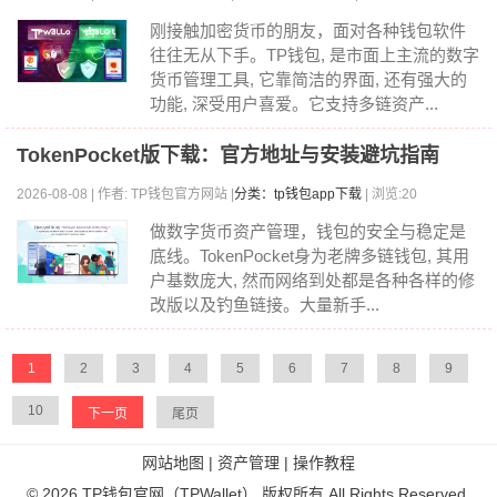
刚接触加密货币的朋友，面对各种钱包软件
往往无从下手。TP钱包, 是市面上主流的数字
货币管理工具, 它靠简洁的界面, 还有强大的
功能, 深受用户喜爱。它支持多链资产...
TokenPocket版下载：官方地址与安装避坑指南
2026-08-08 | 作者: TP钱包官方网站 |
分类：tp钱包app下载
| 浏览:20
做数字货币资产管理，钱包的安全与稳定是
底线。TokenPocket身为老牌多链钱包, 其用
户基数庞大, 然而网络到处都是各种各样的修
改版以及钓鱼链接。大量新手...
1
2
3
4
5
6
7
8
9
10
下一页
尾页
网站地图
|
资产管理
|
操作教程
© 2026 TP钱包官网（TPWallet） 版权所有 All Rights Reserved.