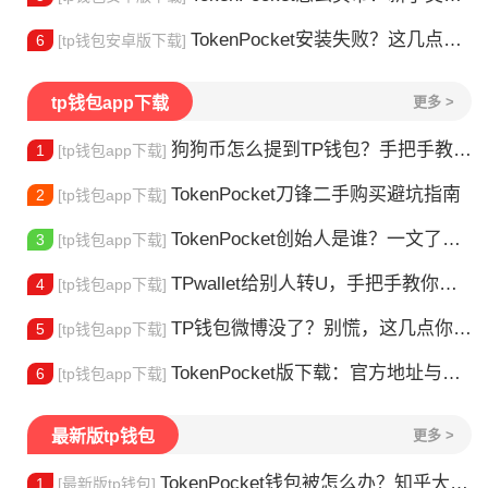
TokenPocket安装失败？这几点最常见
6
[tp钱包安卓版下载]
tp钱包app下载
更多 >
狗狗币怎么提到TP钱包？手把手教你安全转入
1
[tp钱包app下载]
TokenPocket刀锋二手购买避坑指南
2
[tp钱包app下载]
TokenPocket创始人是谁？一文了解李旭的加密钱包之路
3
[tp钱包app下载]
TPwallet给别人转U，手把手教你安全转账
4
[tp钱包app下载]
TP钱包微博没了？别慌，这几点你得清楚
5
[tp钱包app下载]
TokenPocket版下载：官方地址与安装避坑指南
6
[tp钱包app下载]
最新版tp钱包
更多 >
TokenPocket钱包被怎么办？知乎大神防攻略
1
[最新版tp钱包]