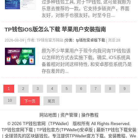
过多种钱包工具, 对于TP钱包, 这可是我颇为
乐意去推荐的一款。它支持多链资产，界面
友好，对新手也很友好。时至今日...
TP钱包iOS版怎么下载 苹果用户安装指南
2026-08-09 | 作者: TP钱包官方网站 |
分类：tp钱包安卓版下载
| 浏览:28
颇为不少苹果用户于现今向我问询TP钱包该
以怎样的方式去实施下载。确实, iOS系统具
备着相对封闭这样特性, 和安卓那些系统乃是
存在差异的...
1
2
3
4
5
6
7
8
9
10
下一页
尾页
网站地图
|
资产管理
|
操作教程
© 2026 TP钱包官网（TPWallet） 版权所有 All Rights Reserved.
TP钱包官网下载 | TP钱包官方(TPWallet)安卓版 | 最新TP钱包下载安装
| 全球领先的区块链钱包，专注提供TPWallet官方下载、安装教程、We