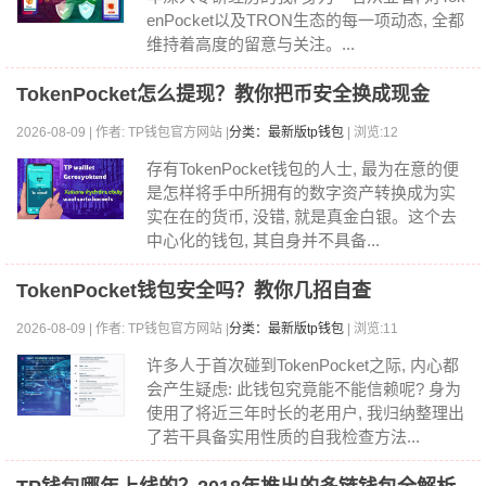
enPocket以及TRON生态的每一项动态, 全都
维持着高度的留意与关注。...
TokenPocket怎么提现？教你把币安全换成现金
2026-08-09 | 作者: TP钱包官方网站 |
分类：最新版tp钱包
| 浏览:12
存有TokenPocket钱包的人士, 最为在意的便
是怎样将手中所拥有的数字资产转换成为实
实在在的货币, 没错, 就是真金白银。这个去
中心化的钱包, 其自身并不具备...
TokenPocket钱包安全吗？教你几招自查
2026-08-09 | 作者: TP钱包官方网站 |
分类：最新版tp钱包
| 浏览:11
许多人于首次碰到TokenPocket之际, 内心都
会产生疑虑: 此钱包究竟能不能信赖呢? 身为
使用了将近三年时长的老用户, 我归纳整理出
了若干具备实用性质的自我检查方法...