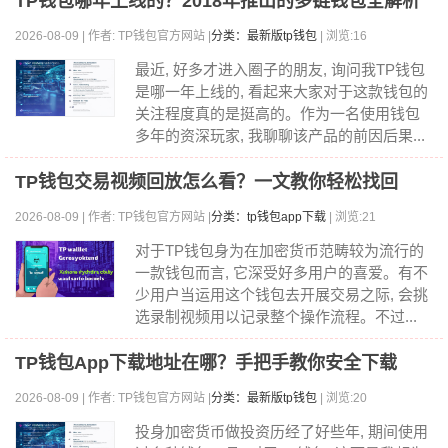
TP钱包哪年上线的？2018年推出的多链钱包全解析
2026-08-09 | 作者: TP钱包官方网站 |
分类：最新版tp钱包
| 浏览:16
最近, 好多才进入圈子的朋友, 询问我TP钱包
是哪一年上线的, 看起来大家对于这款钱包的
关注程度真的是挺高的。作为一名使用钱包
多年的资深玩家, 我聊聊该产品的前因后果...
TP钱包交易视频回放怎么看？一文教你轻松找回
2026-08-09 | 作者: TP钱包官方网站 |
分类：tp钱包app下载
| 浏览:21
对于TP钱包身为在加密货币范畴较为流行的
一款钱包而言, 它深受好多用户的喜爱。有不
少用户当运用这个钱包去开展交易之际, 会挑
选录制视频用以记录整个操作流程。不过...
TP钱包App下载地址在哪？手把手教你安全下载
2026-08-09 | 作者: TP钱包官方网站 |
分类：最新版tp钱包
| 浏览:20
投身加密货币做投资历经了好些年, 期间使用