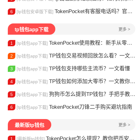
TokenPocket有客服电话吗？官方联系方式详解
6
[tp钱包安卓版下载]
tp钱包app下载
更多 >
TokenPocket使用教程：新手从零学会钱包操作
1
[tp钱包app下载]
TP钱包交易视频回放怎么看？一文教你轻松找回
2
[tp钱包app下载]
TP钱包支持哪些主流币？一文看懂
3
[tp钱包app下载]
TP钱包如何添加大零币？一文教你轻松操作
4
[tp钱包app下载]
狗狗币怎么提到TP钱包？手把手教你安全转入
5
[tp钱包app下载]
TokenPocket刀锋二手购买避坑指南
6
[tp钱包app下载]
最新版tp钱包
更多 >
TokenPocket怎么提现？教你把币安全换成现金
1
[最新版tp钱包]