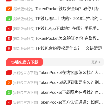
TokenPocket钱包安全吗？教你几招自查
2
[最新版tp钱包]
TP钱包哪年上线的？2018年推出的多链钱包全解析
3
[最新版tp钱包]
TP钱包App下载地址在哪？手把手教你安全下载
4
[最新版tp钱包]
TokenPocket怎么验证身份 完整教程分享 手把手教你完成KYC认证流程
5
[最新版tp钱包]
TP钱包合约授权是什么？一文讲清楚
6
[最新版tp钱包]
tp钱包官方下载
更多 >
TokenPocket在线客服怎么找？人工客服快速接入攻略
1
[tp钱包官方下载]
TokenPocket提现到账要多久？别把钱包当银行，看完这篇就懂了
2
[tp钱包官方下载]
TokenPocket下载图片在哪找？官方渠道最靠谱
3
[tp钱包官方下载]
TokenPocket官方认证通道：如何找到真正的官方渠道
4
[tp钱包官方下载]