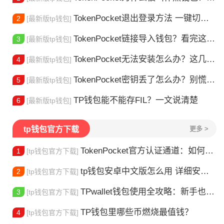
TokenPocket退出登录方法 一键切换账号超简单
2
[最新版tp钱包]
TokenPocket链接导入钱包？看完这篇就懂了
3
[最新版tp钱包]
TokenPocket无法安装怎么办？这几个方法帮你解决
4
[最新版tp钱包]
TokenPocket密钥丢了怎么办？别慌，这样做还能找回
5
[最新版tp钱包]
TP钱包能不能存FIL？一文说清楚
6
[最新版tp钱包]
tp钱包官方下载
更多 >
TokenPocket官方认证通道：如何找到真正的官方渠道
1
[tp钱包官方下载]
tp钱包安卓中文版怎么用 详细安装教程
2
[tp钱包官方下载]
TPwallet钱包使用全攻略：新手也能快速上手掌握
3
[tp钱包官方下载]
TP钱包里哪些币燃烧最值钱？
4
[tp钱包官方下载]