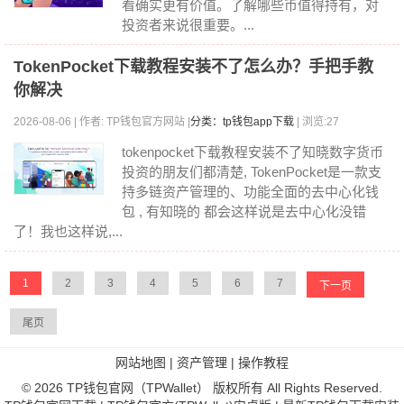
看确实更有价值。了解哪些币值得持有，对
投资者来说很重要。...
TokenPocket下载教程安装不了怎么办？手把手教
你解决
2026-08-06 | 作者: TP钱包官方网站 |
分类：tp钱包app下载
| 浏览:27
tokenpocket下载教程安装不了知晓数字货币
投资的朋友们都清楚, TokenPocket是一款支
持多链资产管理的、功能全面的去中心化钱
包 , 有知晓的 都会这样说是去中心化没错
了！我也这样说,...
1
2
3
4
5
6
7
下一页
尾页
网站地图
|
资产管理
|
操作教程
© 2026 TP钱包官网（TPWallet） 版权所有 All Rights Reserved.