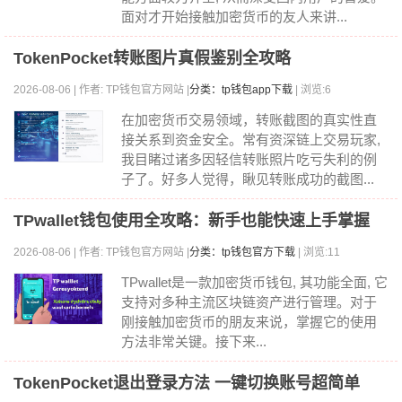
面对才开始接触加密货币的友人来讲...
TokenPocket转账图片真假鉴别全攻略
2026-08-06 | 作者: TP钱包官方网站 |
分类：tp钱包app下载
| 浏览:6
在加密货币交易领域，转账截图的真实性直
接关系到资金安全。常有资深链上交易玩家,
我目睹过诸多因轻信转账照片吃亏失利的例
子了。好多人觉得，瞅见转账成功的截图...
TPwallet钱包使用全攻略：新手也能快速上手掌握
2026-08-06 | 作者: TP钱包官方网站 |
分类：tp钱包官方下载
| 浏览:11
TPwallet是一款加密货币钱包, 其功能全面, 它
支持对多种主流区块链资产进行管理。对于
刚接触加密货币的朋友来说，掌握它的使用
方法非常关键。接下来...
TokenPocket退出登录方法 一键切换账号超简单