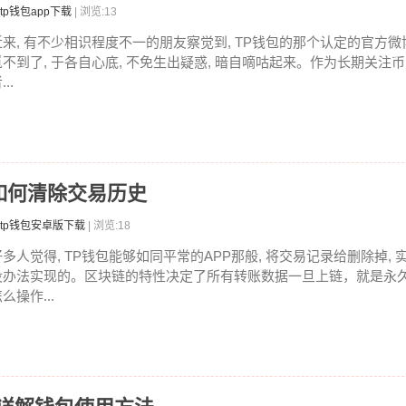
tp钱包app下载
| 浏览:13
近来, 有不少相识程度不一的朋友察觉到, TP钱包的那个认定的官方微
觅不到了, 于各自心底, 不免生出疑惑, 暗自嘀咕起来。作为长期关注
...
如何清除交易历史
tp钱包安卓版下载
| 浏览:18
好多人觉得, TP钱包能够如同平常的APP那般, 将交易记录给删除掉, 
没办法实现的。区块链的特性决定了所有转账数据一旦上链，就是永
么操作...