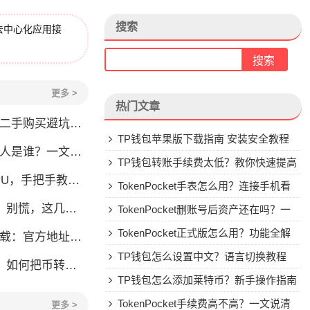
搜索
去中心化应用接
更多 >
热门文章
刀锋二手购买避坑指南
TP钱包苹果版下载指南 安装安全教程
？一文了解李旭的加密钱包之路
TP钱包转账手续费太低？教你快速提高
，手把手教你安全转账
Gas费
TokenPocket手表怎么用？连接手机看
，这几点你得清楚
行情教程
TokenPocket删账号后资产还在吗？一
文讲清楚
TokenPocket正式版怎么用？功能全解
：官方地址与安装避坑指南
析与安全使用指南
TP钱包怎么设置中文？语言切换教程
币转到交易所或地址
TP钱包怎么添加莱特币？新手操作指南
TokenPocket手续费高不高？一文说清
更多 >