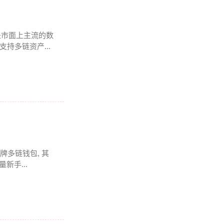
是市面上主流的数
持多链资产...
牌多链钱包, 其
新手...