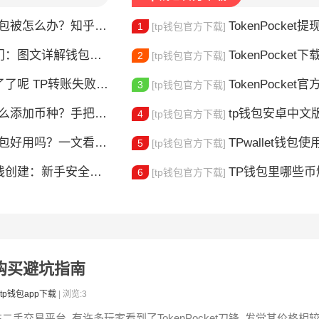
钱包被怎么办？知乎大神防攻略
TokenPocket提现到账要多久
1
[tp钱包官方下载]
图文详解钱包使用方法
TokenPocket下载图
2
[tp钱包官方下载]
？这5个原因最常见，一文解决你的转账焦虑
TokenPocket官方认证
3
[tp钱包官方下载]
添加币种？手把手教你自定义代币
tp钱包安卓中文版怎
4
[tp钱包官方下载]
包好用吗？一文看懂核心功能特点
TPwallet钱包使用全攻
5
[tp钱包官方下载]
建：新手安全上链指南
TP钱包里哪些
6
[tp钱包官方下载]
二手购买避坑指南
tp钱包app下载
| 浏览:3
在二手交易平台, 有许多玩家看到了TokenPocket刀锋, 发觉其价格