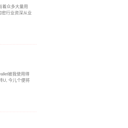
内有着众多大量用
加密行业资深从业
llet被我使用得
U, 今儿个便将