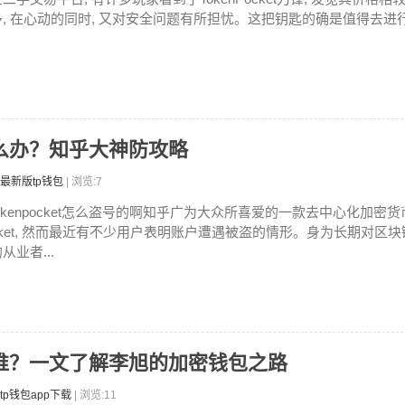
多, 在心动的同时, 又对安全问题有所担忧。这把钥匙的确是值得去进行入
被怎么办？知乎大神防攻略
最新版tp钱包
| 浏览:7
tokenpocket怎么盗号的啊知乎广为大众所喜爱的一款去中心化加密货币
cket, 然而最近有不少用户表明账户遭遇被盗的情形。身为长期对区
从业者...
始人是谁？一文了解李旭的加密钱包之路
tp钱包app下载
| 浏览:11