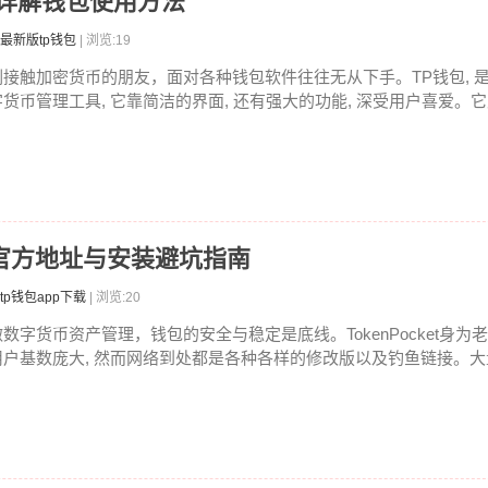
文详解钱包使用方法
最新版tp钱包
| 浏览:19
刚接触加密货币的朋友，面对各种钱包软件往往无从下手。TP钱包, 
字货币管理工具, 它靠简洁的界面, 还有强大的功能, 深受用户喜爱。它支
载：官方地址与安装避坑指南
tp钱包app下载
| 浏览:20
做数字货币资产管理，钱包的安全与稳定是底线。TokenPocket身为老
用户基数庞大, 然而网络到处都是各种各样的修改版以及钓鱼链接。大量