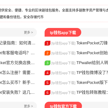
提供安全、便捷、专业的区块链钱包服务，全面支持多链数字资产管理与
创建和备份钱包，安全存储代币
更多 >
tp钱包app下载
录指南：如何清除交易历史
TokenPocket
1
[tp钱包app下载]
t有客服电话吗？官方联系方式详解
TokenPocket创始人是谁
2
[tp钱包app下载]
t官方兑换店换币，这几个坑别再踩了
TPwallet给别人转U
3
[tp钱包app下载]
et怎么注册？需要实名认证吗？
TP钱包微博没了？别慌
4
[tp钱包app下载]
t怎么买币？新手交易全流程详解
TokenPocket版下载
5
[tp钱包app下载]
et安装失败？这几点最常见
TP钱包转账教程：如何把
6
[tp钱包app下载]
更多 >
tp钱包官方下载