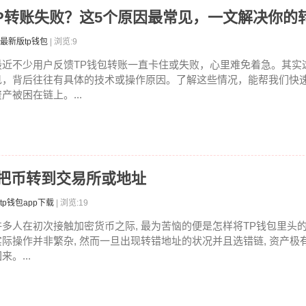
TP转账失败？这5个原因最常见，一文解决你的
最新版tp钱包
| 浏览:9
最近不少用户反馈TP钱包转账一直卡住或失败，心里难免着急。其实
见，背后往往有具体的技术或操作原因。了解这些情况，能帮我们快
产被困在链上。...
何把币转到交易所或地址
tp钱包app下载
| 浏览:19
许多人在初次接触加密货币之际, 最为苦恼的便是怎样将TP钱包里头
实际操作并非繁杂, 然而一旦出现转错地址的状况并且选错链, 资产极
来。...