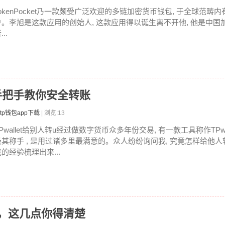
TokenPocket乃一款颇受广泛欢迎的多链加密货币钱包, 于全球范畴
户。李旭是这款应用的创始人, 这款应用得以诞生离不开他, 他是中国
...
U，手把手教你安全转账
tp钱包app下载
| 浏览:13
Pwallet给别人转u经过做数字货币众多年份交易, 有一款工具称作TPwa
极其称手 , 是用过诸多里最满意的。众人纷纷询问我, 究竟怎样给他人转
的经验梳理出来...
慌，这几点你得清楚