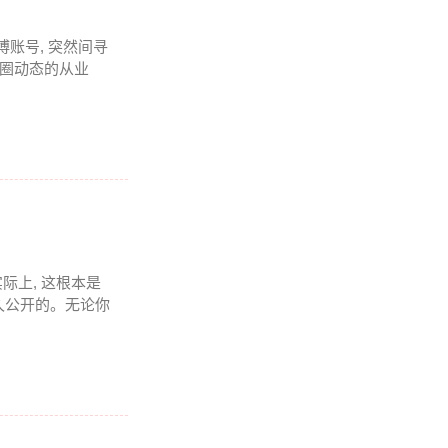
博账号, 突然间寻
币圈动态的从业
实际上, 这根本是
久公开的。无论你