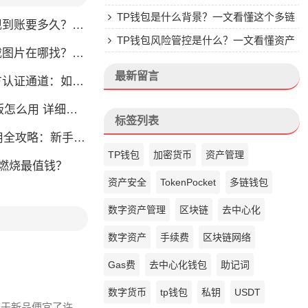
楚
TP钱包是什么背景？一文看懂这个多链
？别把钱包当银行，看完这篇就懂了
钱包的来头
TP钱包风险管控是什么？一文看懂资产
片在哪找？官方渠道最靠谱
安全核心
最新留言
通道：如何找到真正的官方渠道
么用 详细安装教程
标签列表
略：新手也能快速上手掌握
TP钱包
加密货币
资产管理
币燃烧最值钱？
资产安全
TokenPocket
多链钱包
数字资产管理
区块链
去中心化
数字资产
手续费
区块链网络
Gas费
去中心化钱包
助记词
数字货币
tp钱包
私钥
USDT
相较于新品便宜了许