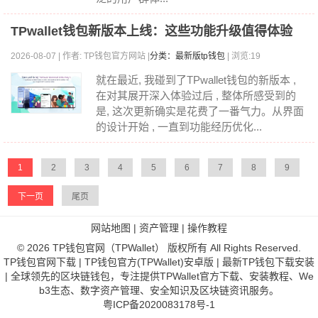
TPwallet钱包新版本上线：这些功能升级值得体验
2026-08-07 | 作者: TP钱包官方网站 |
分类：最新版tp钱包
| 浏览:19
就在最近, 我碰到了TPwallet钱包的新版本 ,
在对其展开深入体验过后 , 整体所感受到的
是, 这次更新确实是花费了一番气力。从界面
的设计开始 , 一直到功能经历优化...
1
2
3
4
5
6
7
8
9
下一页
尾页
网站地图
|
资产管理
|
操作教程
© 2026 TP钱包官网（TPWallet） 版权所有 All Rights Reserved.
TP钱包官网下载 | TP钱包官方(TPWallet)安卓版 | 最新TP钱包下载安装
| 全球领先的区块链钱包，专注提供TPWallet官方下载、安装教程、We
b3生态、数字资产管理、安全知识及区块链资讯服务。
粤ICP备2020083178号-1