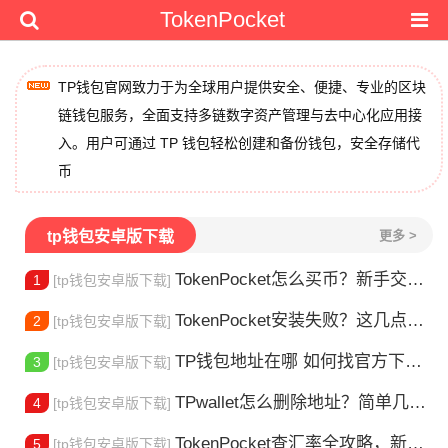
TokenPocket
TP钱包官网致力于为全球用户提供安全、便捷、专业的区块
链钱包服务，全面支持多链数字资产管理与去中心化应用接
入。用户可通过 TP 钱包轻松创建和备份钱包，安全存储代
币
tp钱包安卓版下载
更多 >
TokenPocket怎么买币？新手交易全流程详解
1
[tp钱包安卓版下载]
TokenPocket安装失败？这几点最常见
2
[tp钱包安卓版下载]
TP钱包地址在哪 如何找官方下载入口
3
[tp钱包安卓版下载]
TPwallet怎么删除地址？简单几步教你移除多余钱包
4
[tp钱包安卓版下载]
TokenPocket查汇率全攻略，新手一看就会
5
[tp钱包安卓版下载]