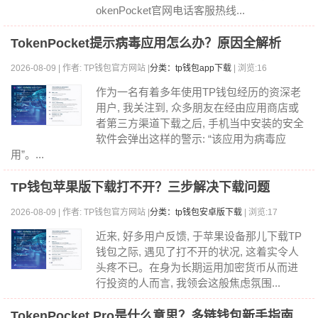
okenPocket官网电话客服热线...
TokenPocket提示病毒应用怎么办？原因全解析
2026-08-09 | 作者: TP钱包官方网站 |
分类：tp钱包app下载
| 浏览:16
作为一名有着多年使用TP钱包经历的资深老
用户, 我关注到, 众多朋友在经由应用商店或
者第三方渠道下载之后, 手机当中安装的安全
软件会弹出这样的警示: “该应用为病毒应
用”。...
TP钱包苹果版下载打不开？三步解决下载问题
2026-08-09 | 作者: TP钱包官方网站 |
分类：tp钱包安卓版下载
| 浏览:17
近来, 好多用户反馈, 于苹果设备那儿下载TP
钱包之际, 遇见了打不开的状况, 这着实令人
头疼不已。在身为长期运用加密货币从而进
行投资的人而言, 我领会这般焦虑氛围...
TokenPocket Pro是什么意思？多链钱包新手指南