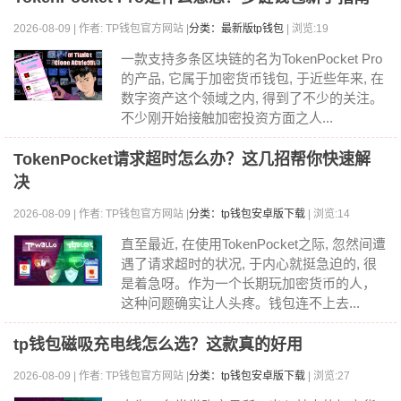
2026-08-09 | 作者: TP钱包官方网站 |
分类：最新版tp钱包
| 浏览:19
一款支持多条区块链的名为TokenPocket Pro
的产品, 它属于加密货币钱包, 于近些年来, 在
数字资产这个领域之内, 得到了不少的关注。
不少刚开始接触加密投资方面之人...
TokenPocket请求超时怎么办？这几招帮你快速解
决
2026-08-09 | 作者: TP钱包官方网站 |
分类：tp钱包安卓版下载
| 浏览:14
直至最近, 在使用TokenPocket之际, 忽然间遭
遇了请求超时的状况, 于内心就挺急迫的, 很
是着急呀。作为一个长期玩加密货币的人，
这种问题确实让人头疼。钱包连不上去...
tp钱包磁吸充电线怎么选？这款真的好用
2026-08-09 | 作者: TP钱包官方网站 |
分类：tp钱包安卓版下载
| 浏览:27