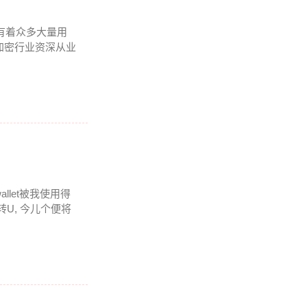
内有着众多大量用
加密行业资深从业
llet被我使用得
U, 今儿个便将