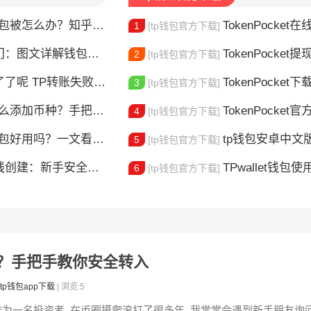
钱包被怎么办？知乎大神防攻略
TokenPocket在线客服
1
[tp钱包官方下载]
图文详解钱包使用方法
TokenPocket提现到账要多久
2
[tp钱包官方下载]
？这5个原因最常见，一文解决你的转账焦虑
TokenPocket下载图
3
[tp钱包官方下载]
添加币种？手把手教你自定义代币
TokenPocket官方认证
4
[tp钱包官方下载]
包好用吗？一文看懂核心功能特点
tp钱包安卓中文版怎
5
[tp钱包官方下载]
建：新手安全上链指南
TPwallet钱包使用全攻
6
[tp钱包官方下载]
包？手把手教你安全转入
tp钱包app下载
| 浏览:5
作为一名投资者, 在币圈摸爬滚打了很多年, 我常常会遇到新手朋友询