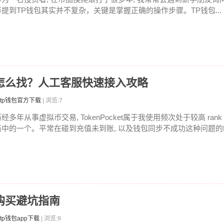
币提到TP钱包其实并不复杂，关键是掌握正确的操作步骤。TP钱包...
线客服怎么找？人工客服快速接入攻略
tp钱包官方下载
| 浏览:7
经多年从事虚拟币交易, TokenPocket属于我使用频次处于较高 ran
当中的一个。平常在碰到充值未到账, 以及钱包同步不成功这种问题的时候
二手购买避坑指南
tp钱包app下载
| 浏览:9