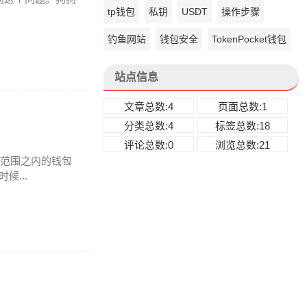
tp钱包
私钥
USDT
操作步骤
钓鱼网站
钱包安全
TokenPocket钱包
站点信息
文章总数:4
页面总数:1
分类总数:4
标签总数:18
评论总数:0
浏览总数:21
k 范围之内的钱包
...