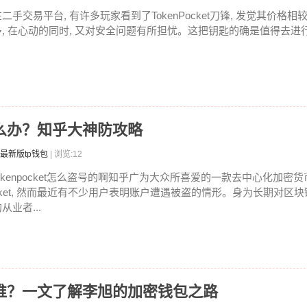
在二手交易平台, 有许多玩家看到了TokenPocket刀锋, 发觉其价格
多, 在心动的同时, 又对安全问题有所担忧。这把钥匙的确是值得去进行入
被怎么办？知乎大神防攻略
最新版tp钱包
| 浏览:12
tokenpocket怎么盗号的啊知乎广为大众所喜爱的一款去中心化加密货币
cket, 然而最近有不少用户表明账户遭遇被盗的情形。身为长期对区
从业者...
始人是谁？一文了解李旭的加密钱包之路