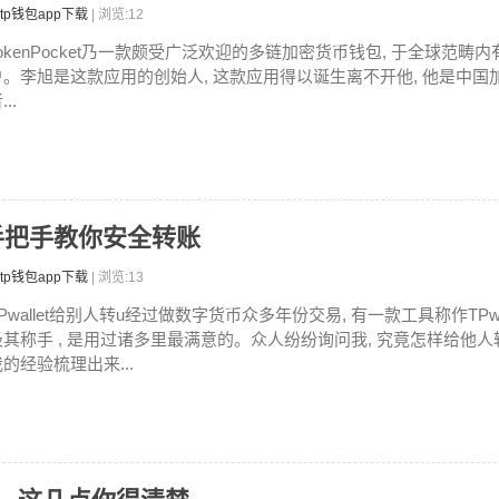
tp钱包app下载
| 浏览:12
TokenPocket乃一款颇受广泛欢迎的多链加密货币钱包, 于全球范畴
户。李旭是这款应用的创始人, 这款应用得以诞生离不开他, 他是中国
...
U，手把手教你安全转账
tp钱包app下载
| 浏览:13
Pwallet给别人转u经过做数字货币众多年份交易, 有一款工具称作TPwa
极其称手 , 是用过诸多里最满意的。众人纷纷询问我, 究竟怎样给他人转
的经验梳理出来...