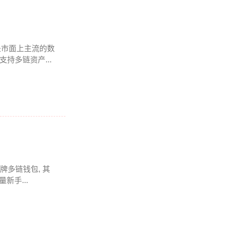
是市面上主流的数
持多链资产...
牌多链钱包, 其
新手...