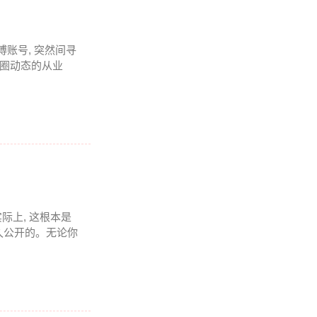
博账号, 突然间寻
币圈动态的从业
实际上, 这根本是
久公开的。无论你