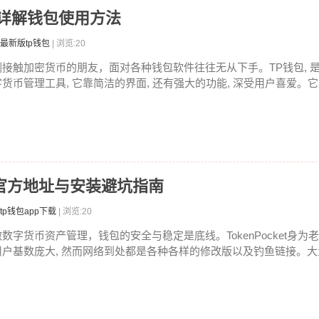
文详解钱包使用方法
最新版tp钱包
| 浏览:20
刚接触加密货币的朋友，面对各种钱包软件往往无从下手。TP钱包, 
字货币管理工具, 它靠简洁的界面, 还有强大的功能, 深受用户喜爱。它支
载：官方地址与安装避坑指南
tp钱包app下载
| 浏览:20
做数字货币资产管理，钱包的安全与稳定是底线。TokenPocket身为老
用户基数庞大, 然而网络到处都是各种各样的修改版以及钓鱼链接。大量