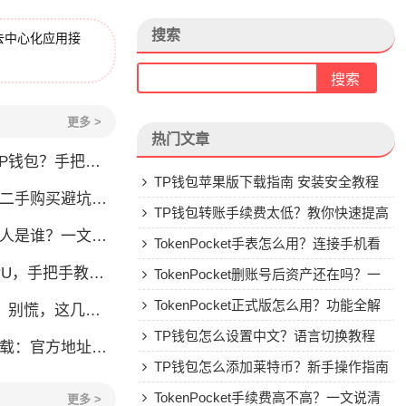
搜索
去中心化应用接
更多 >
热门文章
手把手教你安全转入
TP钱包苹果版下载指南 安装安全教程
刀锋二手购买避坑指南
TP钱包转账手续费太低？教你快速提高
？一文了解李旭的加密钱包之路
Gas费
TokenPocket手表怎么用？连接手机看
，手把手教你安全转账
行情教程
TokenPocket删账号后资产还在吗？一
文讲清楚
TokenPocket正式版怎么用？功能全解
，这几点你得清楚
析与安全使用指南
TP钱包怎么设置中文？语言切换教程
：官方地址与安装避坑指南
TP钱包怎么添加莱特币？新手操作指南
TokenPocket手续费高不高？一文说清
更多 >