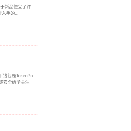
相较于新品便宜了许
手的...
钱包是TokenPo
块链安全给予关注