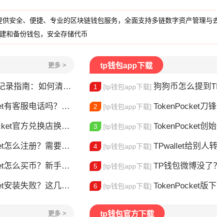
提供安全、便捷、专业的区块链钱包服务，全面支持多链数字资产管理与
创建和备份钱包，安全存储代币
更多 >
tp钱包app下载
录指南：如何清除交易历史
狗狗币怎么提到TP钱包？
1
[tp钱包app下载]
t有客服电话吗？官方联系方式详解
TokenPocket
2
[tp钱包app下载]
t官方兑换店换币，这几个坑别再踩了
TokenPocket创始人是谁
3
[tp钱包app下载]
et怎么注册？需要实名认证吗？
TPwallet给别人转U
4
[tp钱包app下载]
t怎么买币？新手交易全流程详解
TP钱包微博没了？别慌
5
[tp钱包app下载]
et安装失败？这几点最常见
TokenPocket版下载
6
[tp钱包app下载]
更多 >
tp钱包官方下载