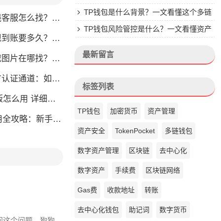
楚
TP钱包是什么背景？一文看懂这个多链
怎么找？人工客服快速接入攻略
钱包的来头
TP钱包风险管控是什么？一文看懂资产
？别把钱包当银行，看完这篇就懂了
安全核心
最新留言
片在哪找？官方渠道最靠谱
通道：如何找到真正的官方渠道
标签列表
么用 详细安装教程
TP钱包
加密货币
资产管理
略：新手也能快速上手掌握
资产安全
TokenPocket
多链钱包
数字资产管理
区块链
去中心化
数字资产
手续费
区块链网络
Gas费
收款地址
转账
去中心化钱包
助记词
数字货币
问这个问题。狗狗