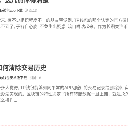
慌，这几点你得清楚
tp钱包app下载
| 浏览:13
近来, 有不少相识程度不一的朋友察觉到, TP钱包的那个认定的官方微
觅不到了, 于各自心底, 不免生出疑惑, 暗自嘀咕起来。作为长期关注
...
如何清除交易历史
tp钱包安卓版下载
| 浏览:18
好多人觉得, TP钱包能够如同平常的APP那般, 将交易记录给删除掉, 
没办法实现的。区块链的特性决定了所有转账数据一旦上链，就是永
么操作...