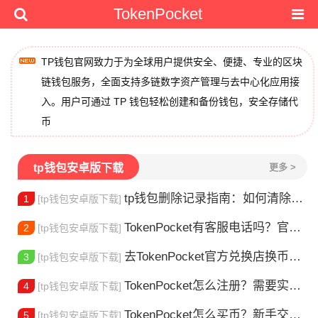
TokenPocket
TP钱包官网致力于为全球用户提供安全、便捷、专业的区块
链钱包服务，全面支持多链数字资产管理与去中心化应用接
入。用户可通过 TP 钱包轻松创建和备份钱包，安全存储代
币
tp钱包安卓版下载
更多 >
tp钱包删除记录指南：如何清除交易历史
1
[tp钱包安卓版下载]
TokenPocket有客服电话吗？官方联系方式详解
2
[tp钱包安卓版下载]
去TokenPocket官方兑换店换币，这几个坑别再踩了
3
[tp钱包安卓版下载]
TokenPocket怎么注册？需要实名认证吗？
4
[tp钱包安卓版下载]
TokenPocket怎么买币？新手交易全流程详解
5
[tp钱包安卓版下载]