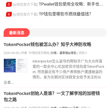
TPwallet钱包使用全攻略：新手也能快速上手掌握
5
[tp钱包官方下载]
TP钱包里哪些币燃烧最值钱？
6
[tp钱包官方下载]
最新消息
TokenPocket钱包被怎么办？知乎大神防攻略
2026-08-08 | 作者: TP钱包官方网站 |
分类：最新版tp钱包
| 浏览:5
tokenpocket怎么盗号的啊知乎广为大众所喜
爱的一款去中心化加密货币钱包是TokenPock
et, 然而最近有不少用户表明账户遭遇被盗的
情形。身为长期对区块链安全给予关注的从
业者...
TokenPocket创始人是谁？一文了解李旭的加密钱
包之路