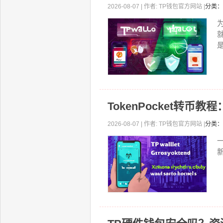
2026-08-07 | 作者: TP钱包官方网站 |
分类：
为
TokenPocket转币
2026-08-07 | 作者: TP钱包官方网站 |
分类：
一