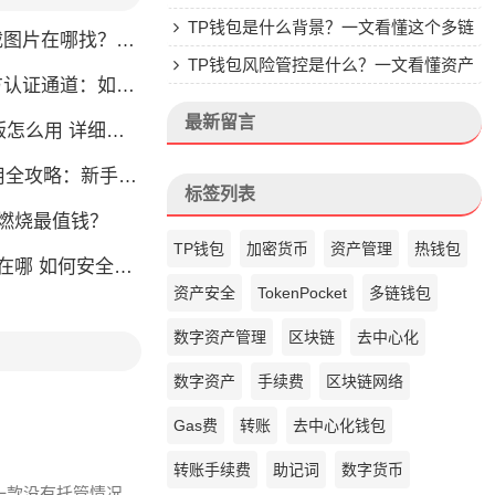
楚
TP钱包是什么背景？一文看懂这个多链
片在哪找？官方渠道最靠谱
钱包的来头
TP钱包风险管控是什么？一文看懂资产
通道：如何找到真正的官方渠道
安全核心
最新留言
么用 详细安装教程
略：新手也能快速上手掌握
标签列表
币燃烧最值钱？
TP钱包
加密货币
资产管理
热钱包
如何安全快速登陆平台
资产安全
TokenPocket
多链钱包
数字资产管理
区块链
去中心化
数字资产
手续费
区块链网络
Gas费
转账
去中心化钱包
转账手续费
助记词
数字货币
包, 一款没有托管情况