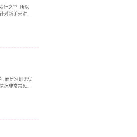
发行之举, 所以
对新手来讲...
片, 而是准确无误
况非常常见...