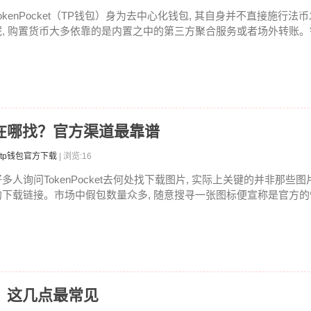
TokenPocket（TP钱包）身为去中心化钱包, 其自身并不直接施行法币
呢, 购置货币大多依靠的是内置之中的第三方聚合服务或者场外转账。针
图片在哪找？官方渠道最靠谱
tp钱包官方下载
| 浏览:16
好多人询问TokenPocket去何处找下载图片, 实际上关键的并非那些图
的下载链接。市场中假包数量众多, 随意搜寻一张图标便宣称是官方的情
失败？这几点最常见