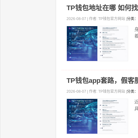
TP钱包地址在哪 如何
2026-08-07 | 作者: TP钱包官方网站 |
分类：
着
TP钱包app套路，假
2026-08-07 | 作者: TP钱包官方网站 |
分类：