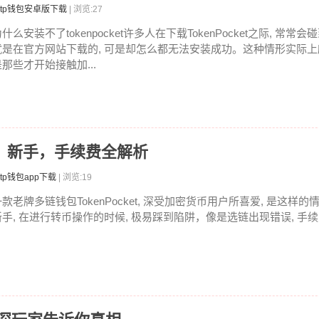
tp钱包安卓版下载
| 浏览:27
什么安装不了tokenpocket许多人在下载TokenPocket之际, 常常
就是在官方网站下载的, 可是却怎么都无法安装成功。这种情形实际
是那些才开始接触加...
教程：新手，手续费全解析
tp钱包app下载
| 浏览:19
款老牌多链钱包TokenPocket, 深受加密货币用户所喜爱, 是这样的
新手, 在进行转币操作的时候, 极易踩到陷阱，像是选链出现错误, 手续费