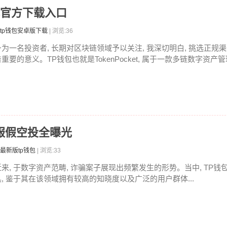
找官方下载入口
tp钱包安卓版下载
| 浏览:36
身为一名投资者, 长期对区块链领域予以关注, 我深切明白, 挑选正规渠
重要的意义。TP钱包也就是TokenPocket, 属于一款多链数字资产管理
客服假空投全曝光
最新版tp钱包
| 浏览:33
近来, 于数字资产范畴, 诈骗案子展现出频繁发生的形势。当中, TP
具, 鉴于其在该领域拥有较高的知晓度以及广泛的用户群体...